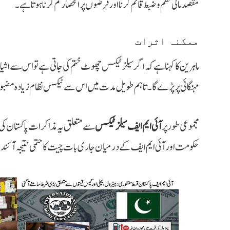
مقصد مالی نظم و ضبط قائم کرنا اور قرضوں پر انحصار کم کرنا ہوتا ہے۔
ممکنہ اثرات
ماہرین کا کہنا ہے کہ اگر سیلز ٹیکس چھوٹ ختم کی جاتی ہے تو اس سے اشیاء
مہنگائی پر پڑے گا۔ تاہم طویل مدت میں اس سے ٹیکس نظام زیادہ مضبوط ا
مجموعی طور پر
آئی ایم ایف سیلز ٹیکس
سے متعلق یہ مذاکرات پاکستان کی 
حکومت اور آئی ایم ایف کے درمیان جاری بات چیت کا حتمی نتیجہ آئند