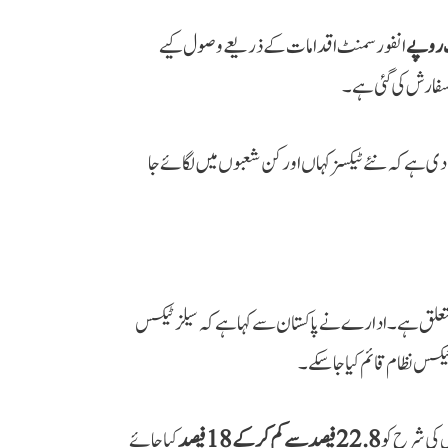
انفورسمنٹ اقدامات کے ذریعے وصول کیے
سفارش کی گئی ہے۔
ی ہے کہ نئے ٹیکسز کہاں اور کن شعبوں میں لگائے جا
متعلق ہے۔ ادارے نے پاکستان سے کہا ہے کہ سیلز ٹیکس
کس نظام قائم کیا جا سکے۔
 کی شرح کو
22.8 فیصد سے کم کر کے 18 فیصد
کیا جائے