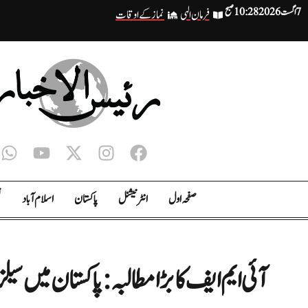
7 اگست 2026
10:28 صبح
فرمان الہی
نماز کے اوقات
صفحہ اول
انٹر نیشنل
پاکستان
اسلام آباد
ت
آئی ایم ایف کا بڑا مطالبہ: پاکستان میں 