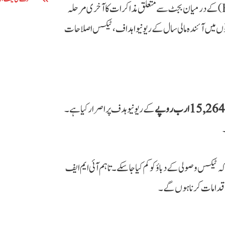
ذرائع کے مطابق آئی ایم ایف مشن اور فیڈرل بورڈ آف ریونیو (FBR) کے درمیان بجٹ سے متعلق مذاکرات کا آخری مرحلہ
اتوں میں آئندہ مالی سال کے ریونیو اہداف، ٹیکس اصلاحات
15,264 ارب روپے
کے ریونیو ہدف پر اصرار کیا ہے۔
یکس وصولی کے دباؤ کو کم کیا جا سکے۔ تاہم آئی ایم ایف
 اقدامات کرنا ہوں گے۔