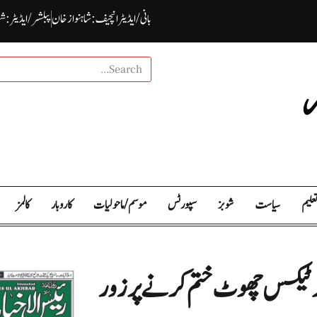
بانی / ایڈیٹرانچیف : شاہنواز خان
پبلشر/ ایڈیٹر : ش
علیم
سیاست
شوبز
سپورٹس
موسم / ما حولیات
کاروبار
کالمز
سیلز ٹیکس چھوٹ ختم کرنے پر زور