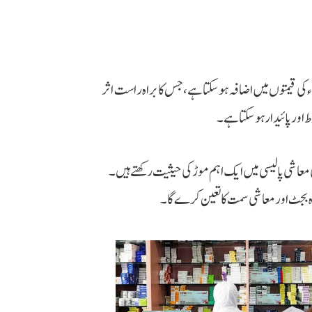
 کی قیمتوں میں اضافہ ہو سکتا ہے، جس کا براہ راست اثر
ور پائیدار ہو سکتا ہے۔
معاشی پالیسی میں ایک اہم موڑ کی حیثیت رکھتے ہیں۔
ہ بجٹ اور معاشی سمت کا تعین کرے گا۔