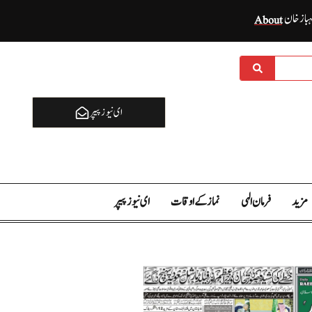
ہباز خان
About
ای نيوز پیپر
مزید
فرمان الہی
نماز کے اوقات
ای نيوز پیپر