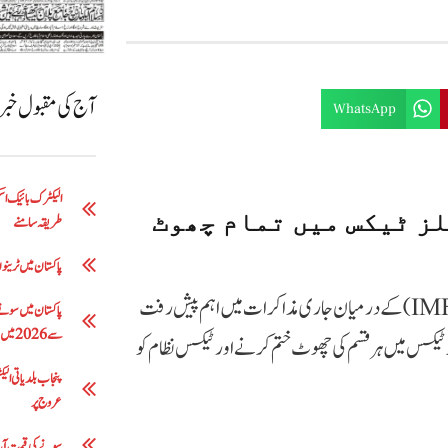
آج کی مقبول خب
WhatsApp
لز ٹیکس میں تمام چھوٹ
طریقہ سامنے
پاکستان میں ٹرینوں 
سے متعلق پاکستان اور بین الاقوامی مالیاتی فنڈ (IMF) کے درمیان جاری مذاکرات میں اہم پیش رفت
سے 2026 میں 5 لاکھ 63 ہزار روپے تک
ٹیکس میں ہر قسم کی چھوٹ ختم کرنے اور ٹیکس نظام کو
عروج پر
سونے کی قیمت آج: فی تولہ 200 روپے کمی 