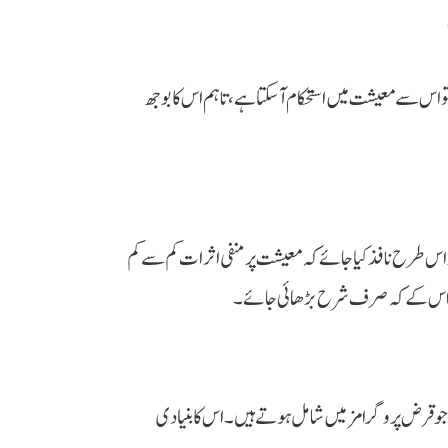
س سے معیشت میں استحکام آ سکتا ہے، تاہم اس کا بوجھ
کس اصلاحات کو اس طرح نافذ کیا جائے کہ معیشت پر منفی اثرات کم سے کم
جائے اس کے کہ صرف شرح بڑھائی جائے۔
 ہے جو قرض پروگرامز میں شامل ہوتے ہیں۔ اس کا بنیادی