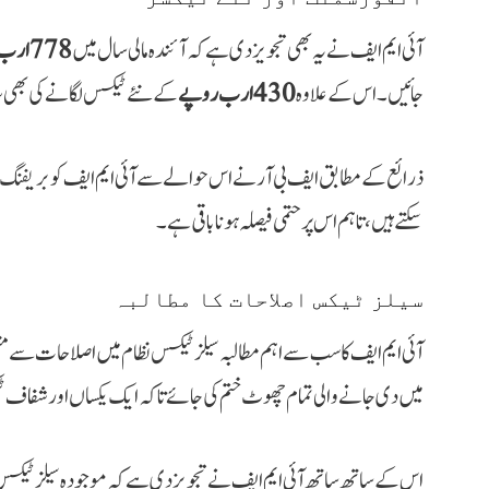
آئی ایم ایف نے یہ بھی تجویز دی ہے کہ آئندہ مالی سال میں
778 ارب روپے
جائیں۔ اس کے علاوہ
430 ارب روپے
کے نئے ٹیکس لگانے کی بھی 
ذرائع کے مطابق ایف بی آر نے اس حوالے سے آئی ایم ایف کو بریفنگ د
سکتے ہیں، تاہم اس پر حتمی فیصلہ ہونا باقی ہے۔
سیلز ٹیکس اصلاحات کا مطالبہ
آئی ایم ایف کا سب سے اہم مطالبہ سیلز ٹیکس نظام میں اصلاحات سے 
میں دی جانے والی تمام چھوٹ ختم کی جائے تاکہ ایک یکساں اور شفاف ٹی
اس کے ساتھ ساتھ آئی ایم ایف نے تجویز دی ہے کہ موجودہ سیلز ٹیکس