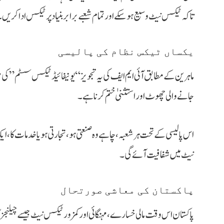
تاکہ ٹیکس نیٹ وسیع ہو سکے اور تمام شعبے برابر بنیاد پر ٹیکس ادا کریں
یکساں ٹیکس نظام کی پالیسی
ماہرین کے مطابق آئی ایم ایف کی یہ تجویز “یونیفائیڈ ٹیکس سسٹم” 
جانے والی چھوٹ اور استثنیٰ ختم کرنا ہے۔
اس پالیسی کے تحت ہر شعبہ، چاہے وہ صنعتی ہو، تجارتی ہو یا خدمات کا
نیٹ میں شفافیت آئے گی۔
پاکستان کی معاشی صورتحال
پاکستان اس وقت مالی خسارے، مہنگائی اور کمزور ٹیکس نیٹ جیسے چیلنجز ک