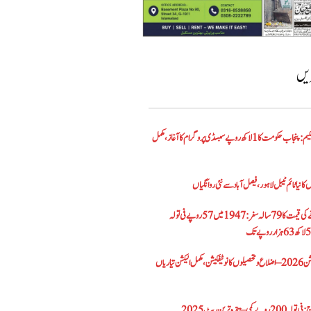
ریں
الیکٹرک بائیک اسکیم: پنجاب حکومت کا1 لاکھ روپے سبسڈی پروگرام کا آغاز ،مکمل
کا نیا ٹائم ٹیبل لاہور، فیصل آباد سے نئی روانگیاں
پاکستان میں سونے کی قیمت کا 79 سالہ سفر: 1947 میں 57 روپے فی تولہ
پنجاب بلدیاتی الیکشن 2026 – اضلاع و تحصیلوں کا نوٹیفکیشن، مکمل الیکشن تیاریاں
– تازہ ترین ریٹ 2025