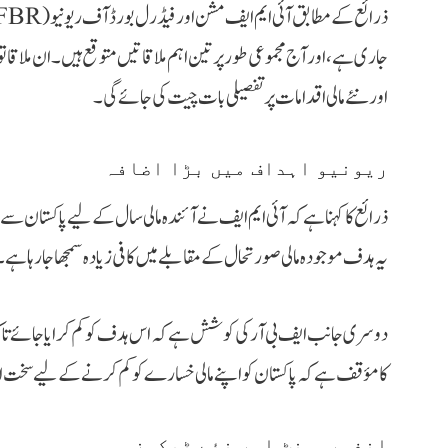
جاری ہے، اور آج مجموعی طور پر تین اہم ملاقاتیں متوقع ہیں۔ ان ملاق
اور نئے مالی اقدامات پر تفصیلی بات چیت کی جائے گی۔
ریونیو اہداف میں بڑا اضافہ
ذرائع کا کہنا ہے کہ آئی ایم ایف نے آئندہ مالی سال کے لیے پاکستان سے
یہ ہدف موجودہ مالی صورتحال کے مقابلے میں کافی زیادہ سمجھا جا رہا ہے۔
دوسری جانب ایف بی آر کی کوشش ہے کہ اس ہدف کو کم کرایا جائے تاکہ ٹ
کا مؤقف ہے کہ پاکستان کو اپنے مالی خسارے کو کم کرنے کے لیے سخت
انفورسمنٹ اور نئے ٹیکسز