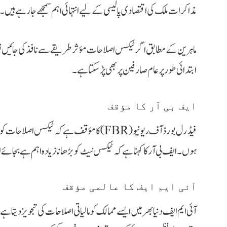
مذاکرات ملک کی اقتصادی پالیسی کے لیے انتہائی اہم سمجھے جا رہے ہیں۔
ماہرین کے مطابق اگر ٹیکس اصلاحات مؤثر طریقے سے نافذ کی جائیں تو ا
ابتدائی طور پر عام صارفین پر بھی پڑ سکتا ہے۔
ایف بی آر کا مؤقف
فیڈرل بورڈ آف ریونیو (FBR) کا مؤقف ہے کہ ٹی
ہوں۔ ایف بی آر کا کہنا ہے کہ ٹیکس نیٹ کو بڑھانا زیادہ اہم ہے ب
آئی ایم ایف کا عالمی مؤقف
آئی ایم ایف دنیا بھر میں ایسے ممالک کو مالیاتی اصلاحات کی تجویز دیتا