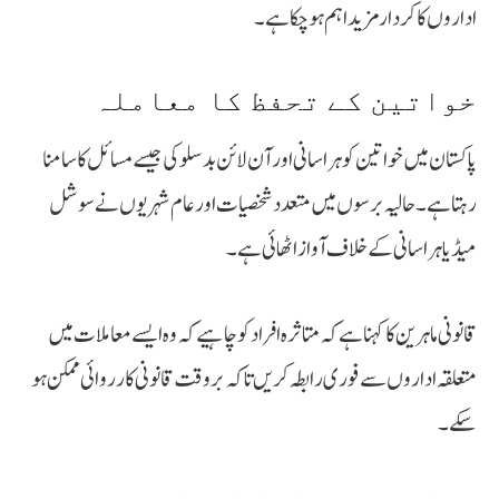
اداروں کا کردار مزید اہم ہو چکا ہے۔
خواتین کے تحفظ کا معاملہ
پاکستان میں خواتین کو ہراسانی اور آن لائن بدسلوکی جیسے مسائل کا سامنا
رہتا ہے۔ حالیہ برسوں میں متعدد شخصیات اور عام شہریوں نے سوشل
میڈیا ہراسانی کے خلاف آواز اٹھائی ہے۔
قانونی ماہرین کا کہنا ہے کہ متاثرہ افراد کو چاہیے کہ وہ ایسے معاملات میں
متعلقہ اداروں سے فوری رابطہ کریں تاکہ بروقت قانونی کارروائی ممکن ہو
سکے۔