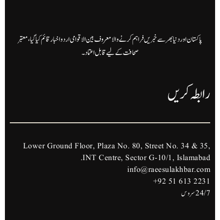
پاکستان اور دنیا بھر سے خبریں فراہم کرنے والا معروف بین الاقوامی اردو اخبار قائم کیا گیا، معتبر
صحافت کے لیے قابل اعتماد۔
رابطہ کریں
Lower Ground Floor, Plaza No. 80, Street No. 34 & 35,
INT Centre, Sector G-10/1, Islamabad.
info@raeesulakhbar.com
+92 51 613 2231
24/7 سروس