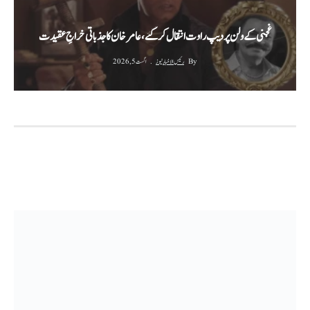
غجنی کے ولن پردیپ راوت انتقال کر گئے، عامر خان کا جذباتی خراجِ عقیدت
By
رئیس الاخبار نیوز
اگست 5, 2026