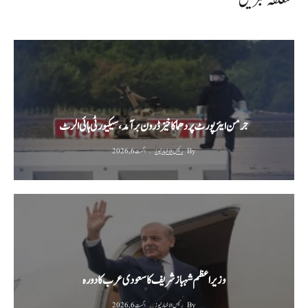
جرمن ایئرپورٹ پر دھماکا خیز ڈرون برآمد، سیکیورٹی ہائی الرٹ
By
رئیس الاخبار نیوز
اگست 6, 2026
وزیراعظم شہباز شریف کا سعودی عرب کا دورہ
By
رئیس الاخبار نیوز
اگست 6, 2026