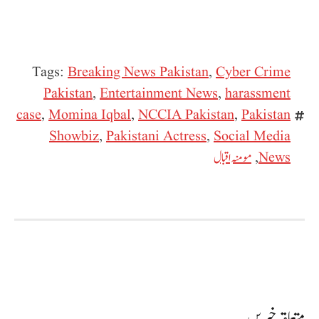
Tags:
Breaking News Pakistan
,
Cyber Crime
Pakistan
,
Entertainment News
,
harassment
case
,
Momina Iqbal
,
NCCIA Pakistan
,
Pakistan
Showbiz
,
Pakistani Actress
,
Social Media
News
,
مومنہ اقبال
متعلقہ خبریں