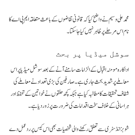
محمد علی وسیم نے واضح کیا کہ قانونی تقاضوں کے باعث متعلقہ ایم پی اے کا
نام اس مرحلے پر ظاہر نہیں کیا جا سکتا۔
سوشل میڈیا پر بحث
اداکارہ مومنہ اقبال کے الزامات سامنے آنے کے بعد سوشل میڈیا پر اس
معاملے پر شدید بحث جاری ہے۔ صارفین کی بڑی تعداد نے معاملے کی
شفاف تحقیقات کا مطالبہ کیا ہے جبکہ کچھ حلقوں نے خواتین کے تحفظ اور
ہراسانی کے خلاف سخت اقدامات کی ضرورت پر زور دیا ہے۔
شوبز انڈسٹری سے تعلق رکھنے والی شخصیات بھی اس کیس پر ردعمل دے