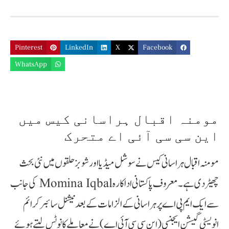
Pinterest
LinkedIn
X
Facebook
WhatsApp
مومنہ اقبال ہراسانی کیس میں
این سی سی آئی اے متحرک
مومنہ اقبال ہراسانی کیس نے سوشل میڈیا اور شوبز حلقوں میں نئی بحث
چھیڑ دی ہے۔ معروف پاکستانی اداکارہ Momina Iqbal کی جانب
سے ایک ایم پی اے پر ہراسانی کے الزامات کے بعد نیشنل سائبر کرائم
انویسٹی گیشن ایجنسی (این سی سی آئی اے) نے معاملے کا نوٹس لیتے ہوئے