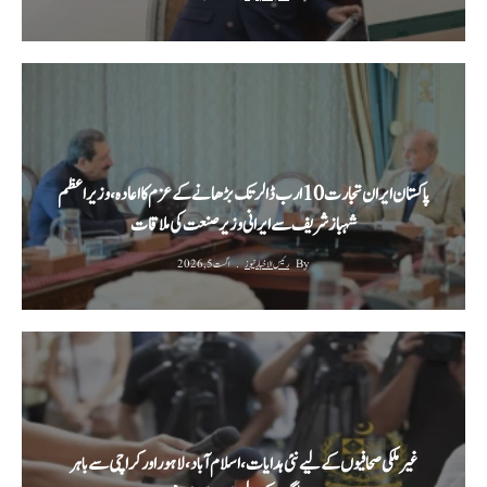
پاکستان ایران تجارت 10 ارب ڈالر تک بڑھانے کے عزم کا اعادہ، وزیراعظم
شہباز شریف سے ایرانی وزیر صنعت کی ملاقات
By
رئیس الاخبار نیوز
اگست 5, 2026
غیر ملکی صحافیوں کے لیے نئی ہدایات، اسلام آباد، لاہور اور کراچی سے باہر