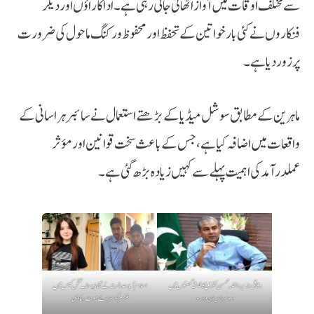
سے مختلف اوقات میں آواز اٹھائی جاتی رہی ہے۔ اداکاراؤں اور دیگر
فنکاروں نے کئی بار خواتین کے تحفظ اور محفوظ ورکنگ ماحول کی ضرورت
پر زور دیا ہے۔
ماہرین کے مطابق سوشل میڈیا کے بڑھتے استعمال نے سائبر ہراسانی کے
واقعات میں اضافہ کیا ہے، جس کے باعث سخت قوانین اور مؤثر
عملدرآمد کی اہمیت پہلے سے کہیں زیادہ بڑھ گئی ہے۔
وفاقی وزیر داخلہ محسن نقوی کا 24 گھنٹوں میں
اسلام آباد عدالت نے ثناء یوسف قتل کیس میں
دوسرا ایران دورہ
ملزم کو سزائے موت سنا دی