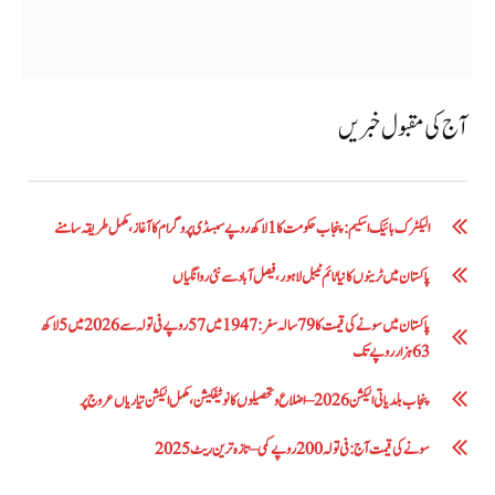
آج کی مقبول خبریں
الیکٹرک بائیک اسکیم: پنجاب حکومت کا1 لاکھ روپے سبسڈی پروگرام کا آغاز ،مکمل طریقہ سامنے
پاکستان میں ٹرینوں کا نیا ٹائم ٹیبل لاہور، فیصل آباد سے نئی روانگیاں
پاکستان میں سونے کی قیمت کا 79 سالہ سفر: 1947 میں 57 روپے فی تولہ سے 2026 میں 5 لاکھ
63 ہزار روپے تک
پنجاب بلدیاتی الیکشن 2026 – اضلاع و تحصیلوں کا نوٹیفکیشن، مکمل الیکشن تیاریاں عروج پر
سونے کی قیمت آج: فی تولہ 200 روپے کمی – تازہ ترین ریٹ 2025