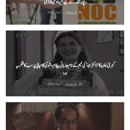
رپورٹنگ کے لیے این او سی لازمی
By
رئیس الاخبار نیوز
اگست 5, 2026
کبریٰ خان کا ‘ڈاکٹر بہو’ کی ٹیم کے نام جذباتی پیغام، شو کی کامیابی پر سب کا شکریہ
ادا
By
رئیس الاخبار نیوز
اگست 5, 2026