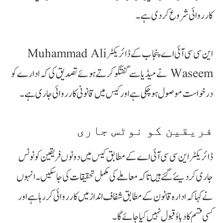
کارروائی شروع کر دی ہے۔
این سی سی آئی اے پنجاب کے ڈائریکٹر Muhammad Ali
Waseem نے میڈیا سے گفتگو کرتے ہوئے تصدیق کی کہ ادارے کو
درخواست موصول ہو چکی ہے اور کیس میں قانونی کارروائی جاری ہے۔
فریقین کو نوٹس جاری
ڈائریکٹر این سی سی آئی اے کے مطابق کیس میں دونوں فریقین کو نوٹس
جاری کر دیئے گئے ہیں تاکہ معاملے کی مکمل تحقیقات کی جا سکیں۔ انہوں
نے کہا کہ ادارہ قانون کے مطابق شفاف انداز میں کارروائی کر رہا ہے اور
کسی قسم کا دباؤ قبول نہیں کیا جائے گا۔