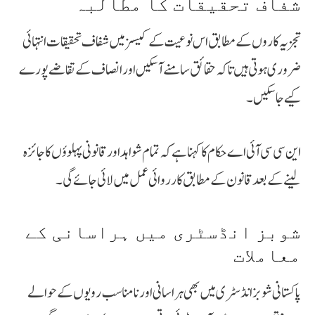
شفاف تحقیقات کا مطالبہ
تجزیہ کاروں کے مطابق اس نوعیت کے کیسز میں شفاف تحقیقات انتہائی
ضروری ہوتی ہیں تاکہ حقائق سامنے آ سکیں اور انصاف کے تقاضے پورے
کیے جا سکیں۔
این سی سی آئی اے حکام کا کہنا ہے کہ تمام شواہد اور قانونی پہلوؤں کا جائزہ
لینے کے بعد قانون کے مطابق کارروائی عمل میں لائی جائے گی۔
شوبز انڈسٹری میں ہراسانی کے
معاملات
پاکستانی شوبز انڈسٹری میں بھی ہراسانی اور نامناسب رویوں کے حوالے