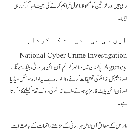
رہی ہیں اور خواتین کو محفوظ ماحول فراہم کرنے کی اہمیت اجاگر کر رہی
ہیں۔
این سی سی آئی اے کا کردار
National Cyber Crime Investigation
Agency پاکستان میں سائبر کرائم، آن لائن ہراسانی، بلیک میلنگ
اور ڈیجیٹل جرائم کی تحقیقات کرنے والا ادارہ ہے۔ یہ ادارہ سوشل میڈیا
اور آن لائن پلیٹ فارمز پر ہونے والے جرائم کی روک تھام کیلئے کام کرتا
ہے۔
ماہرین کے مطابق آن لائن ہراسانی کے بڑھتے واقعات کے باعث ایسے