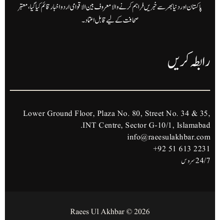
پاکستان اور دنیا بھر سے خبریں فراہم کرنے والا معروف بین الاقوامی اردو اخبار قائم کیا گیا، معتبر
صحافت کے لیے قابل اعتماد۔
رابطہ کریں
Lower Ground Floor, Plaza No. 80, Street No. 34 & 35,
INT Centre, Sector G-10/1, Islamabad.
info@raeesulakhbar.com
+92 51 613 2231
24/7 سروس
2026 © Raees Ul Akhbar