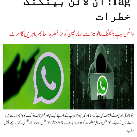
Tag:
آن لائن بینکنگ
خطرات
واٹس ایپ بینکنگ مالویئر سے صارفین کو بڑا خطرہ، سائبر ماہرین کا الرٹ
ٹیکنالوجی ماہرین نے انکشاف کیا ہے کہ سائبر مجرم واٹس ایپ کے ذریعے ایک نیا اور خطرناک بینکنگ مالویئر پھیلا رہے ہیں
جو صارفین کے بینک اکاؤنٹس اور مالی معلومات کو نشانہ بنا رہا ہے۔ یہ مالویئر متاثرہ اکاؤنٹس سے خودکار لنکس کے ذریعے پھیل
رہا ہے۔