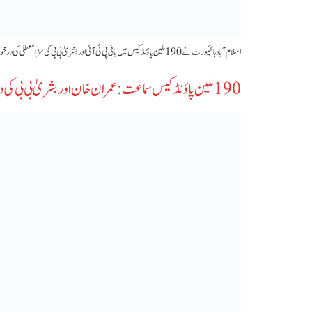
اسلام آباد ہائیکورٹ نے 190 ملین پاؤنڈ کیس میں بانی پی ٹی آئی اور بشریٰ بی بی کی سزا معطلی کی درخواستیں نمٹا دیں، مرکزی اپیلوں کی سماعت 7 مئی کو ہوگی۔
‫190 ملین پاؤنڈ کیس سماعت: عمران خان اور بشریٰ بی بی کی درخواستیں کل اسلام آباد ہائیکورٹ میں زیر سماعت‬