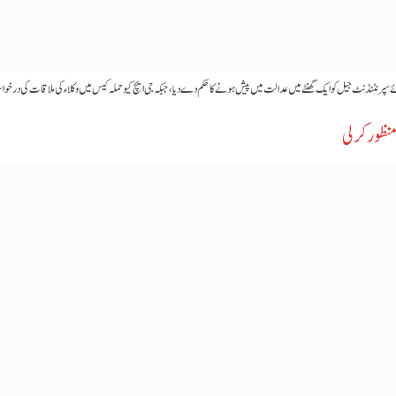
رنٹنڈنٹ جیل کو ایک گھنٹے میں عدالت میں پیش ہونے کا حکم دے دیا، جبکہ جی ایچ کیو حملہ کیس میں وکلاء کی ملاقات کی درخواس
نظور کرلی