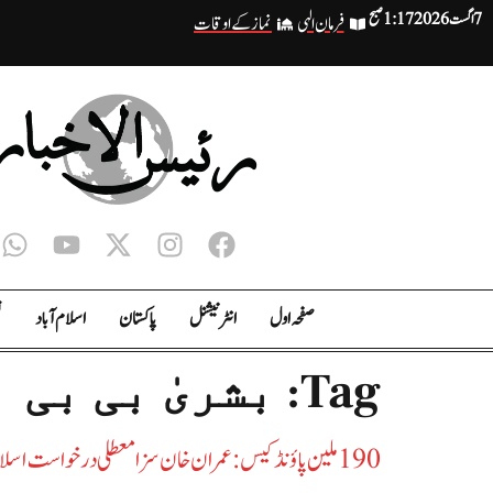
7 اگست 2026
1:17 صبح
فرمان الہی
نماز کے اوقات
صفحہ اول
انٹر نیشنل
پاکستان
اسلام آباد
ت
Tag:
بشریٰ بی بی
‫190 ملین پاؤنڈ کیس: عمران خان سزا معطلی درخواست اسلام آباد ہائیکورٹ نے نمٹا دی‬