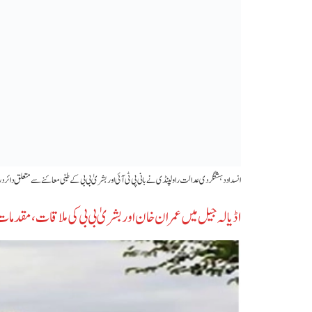
انسداد دہشتگردی عدالت راولپنڈی نے بانی پی ٹی آئی اور بشریٰ بی بی کے طبی معائنے سے متعلق د
اڈیالہ جیل میں عمران خان اور بشریٰ بی بی کی ملاقات، مقدمات