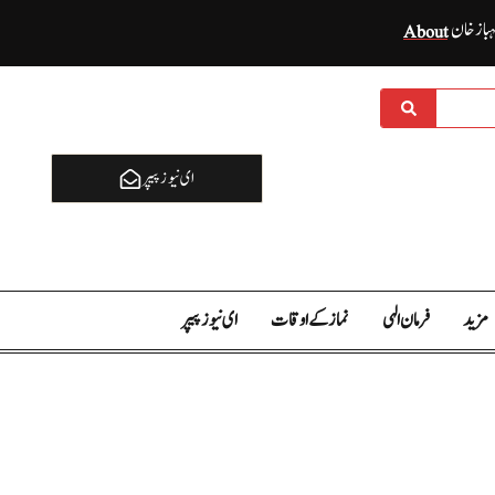
ہباز خان
About
ای نيوز پیپر
مزید
فرمان الہی
نماز کے اوقات
ای نيوز پیپر