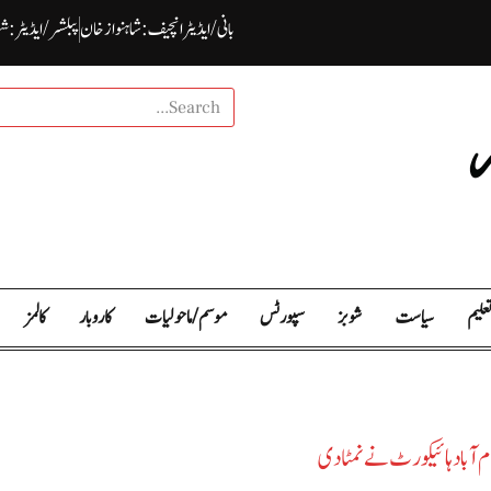
بانی / ایڈیٹرانچیف : شاہنواز خان
پبلشر/ ایڈیٹر : ش
علیم
سیاست
شوبز
سپورٹس
موسم / ما حولیات
کاروبار
کالمز