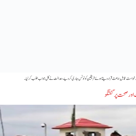
ائر درخواست قابلِ سماعت قرار دیتے ہوئے فریقین کو نوٹس جاری کر دیے، عدالت نے کل جواب طلب کرلیا۔
 اور صحت پر گفتگو