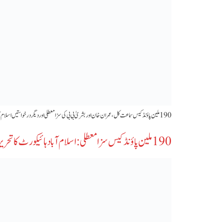
‫190 ملین پاؤنڈ کیس سماعت کل، عمران خان اور بشریٰ بی بی کی سزا معطلی اور دیگر درخواستیں اسلام آباد ہائیکورٹ میں زیر سماعت آئیں گی۔‬
‫190 ملین پاؤنڈ کیس سزا معطلی: اسلام آباد ہائیکورٹ کا تحریری حکم جاری‬