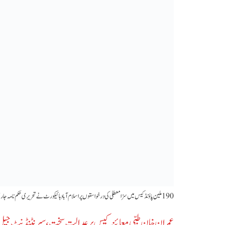
‫190 ملین پاؤنڈ کیس میں سزا معطلی کی درخواستوں پر اسلام آباد ہائیکورٹ نے تحریری حکم نامہ جاری کر دیا، نیب پراسیکیوٹر دلائل کیلئے تیار جبکہ وکیل نے مہلت طلب کر لی۔‬
عمران خان طبی معائنہ کیس پر عدالت سخت، سپرنٹنڈنٹ جیل ک