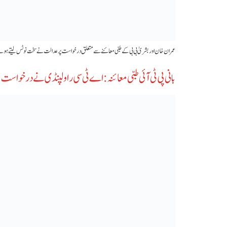
عمران خان اور بشریٰ بی بی کے طبی معائنے سے متعلق درخواست پر عدالت نے سخت نوٹس لیتے ہوئے سپ
بانی پی ٹی آئی طبی معائنہ: اے ٹی سی راولپنڈی نے درخواست م