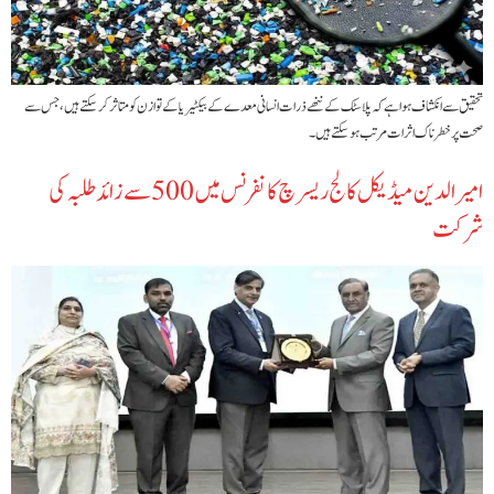
تحقیق سے انکشاف ہوا ہے کہ پلاسٹک کے ننھے ذرات انسانی معدے کے بیکٹیریا کے توازن کو متاثر کر سکتے ہیں، جس سے
صحت پر خطرناک اثرات مرتب ہو سکتے ہیں۔
امیرالدین میڈیکل کالج ریسرچ کانفرنس میں 500 سے زائد طلبہ کی
شرکت