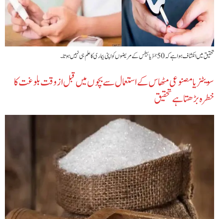
تحقیق میں انکشاف ہوا ہے کہ 50٪ ذیابیطس کے مریضوں کو اپنی بیماری کا علم ہی نہیں ہوتا۔
سویٹنر یا مصنوعی مٹھاس کے استعمال سے بچوں میں قبل از وقت بلوغت کا
خطرہ بڑھتا ہے تحقیق