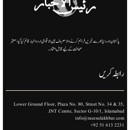
پاکستان اور دنیا بھر سے خبریں فراہم کرنے والا معروف بین الاقوامی اردو اخبار قائم کیا گیا، معتبر
صحافت کے لیے قابل اعتماد۔
رابطہ کریں
Lower Ground Floor, Plaza No. 80, Street No. 34 & 35,
INT Centre, Sector G-10/1, Islamabad.
info@raeesulakhbar.com
+92 51 613 2231