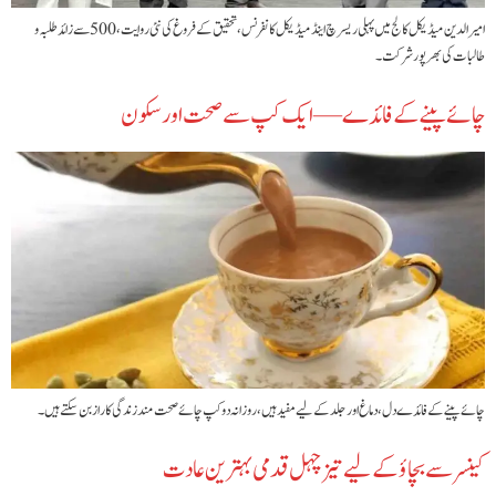
امیرالدین میڈیکل کالج میں پہلی ریسرچ اینڈ میڈیکل کانفرنس، تحقیق کے فروغ کی نئی روایت، 500 سے زائد طلبہ و
طالبات کی بھرپور شرکت۔
چائے پینے کے فائدے — ایک کپ سے صحت اور سکون
چائے پینے کے فائدے دل، دماغ اور جلد کے لیے مفید ہیں، روزانہ دو کپ چائے صحت مند زندگی کا راز بن سکتے ہیں۔
کینسر سے بچاؤ کے لیے تیز چہل قدمی بہترین عادت