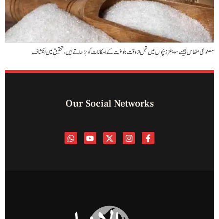
مصنوعی مٹھاس جیسے سویٹنرز بچوں میں قبل از وقت بلوغت کے امکانات کو بڑھاتے ہیں، تحقیق میں انکشاف
Our Social Networks