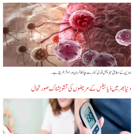
ماہرین کے مطابق تیز چہل قدمی کینسر سے بچاؤ کا آسان اور مؤثر طریقہ ہے۔
دنیا بھر میں ذیابیطس کے مریضوں کی تشویشناک صورتحال