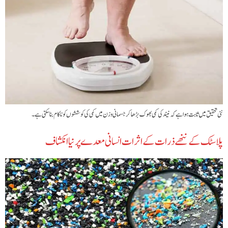
نئی تحقیق میں ثابت ہوا ہے کہ نیند کی کمی بھوک بڑھا کر جسمانی وزن میں کمی کی کوششوں کو ناکام بنا سکتی ہے۔
پلاسٹک کے ننھے ذرات کے اثرات انسانی معدے پر نیا انکشاف