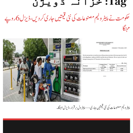
Tag:
خزانہ ڈویژن
حکومت نے پیٹرولیم مصنوعات کی نئی قیمتیں جاری کردیں، ڈیزل 6 روپے
مہنگا
پیٹرولیم مصنوعات کی نئی قیمتیں جاری—پیٹرول برقرار، ڈیزل مہنگا۔