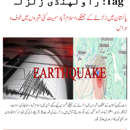
Tag:
راولپنڈی زلزلہ
پاکستان میں زلزلے کے جھٹکے، اسلام آباد سمیت کئی شہروں میں خوف و
ہراس
رات گئے پاکستان کے مختلف شہروں میں زلزلے کے جھٹکے محسوس کیے گئے، جن میں اسلام آباد، راولپنڈی، سوات،
شانگلہ، بونیر، مظفرآباد اور آزاد کشمیر کے دیگر علاقے شامل ہیں۔ زلزلے کی شدت 5.8 ریکارڈ کی گئی جبکہ مرکز تاجکستان
اور سنکیانگ کا سرحدی علاقہ تھا۔