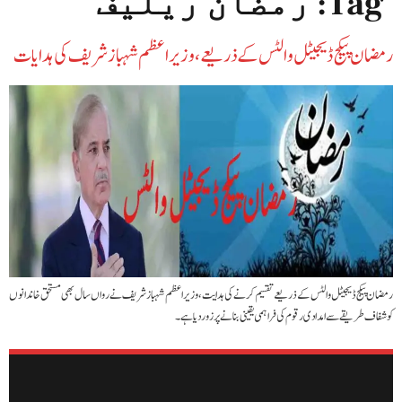
Tag:
رمضان ریلیف
رمضان پیکج ڈیجیٹل والٹس کے ذریعے، وزیراعظم شہباز شریف کی ہدایات
رمضان پیکج ڈیجیٹل والٹس کے ذریعے تقسیم کرنے کی ہدایت، وزیراعظم شہباز شریف نے رواں سال بھی مستحق خاندانوں
کو شفاف طریقے سے امدادی رقوم کی فراہمی یقینی بنانے پر زور دیا ہے۔