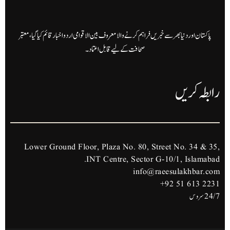
پاکستان اور دنیا بھر سے خبریں فراہم کرنے والا معروف بین الاقوامی اردو اخبار قائم کیا گیا، معتبر
صحافت کے لیے قابل اعتماد۔
رابطہ کریں
Lower Ground Floor, Plaza No. 80, Street No. 34 & 35,
INT Centre, Sector G-10/1, Islamabad.
info@raeesulakhbar.com
+92 51 613 2231
24/7 سروس