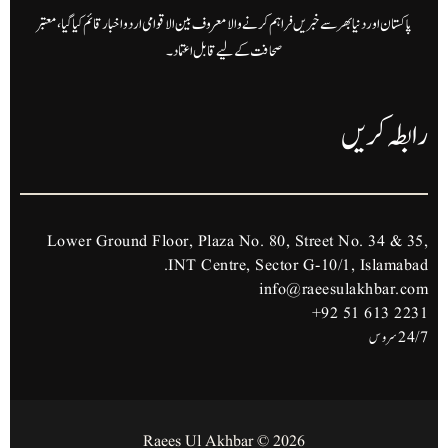
پاکستان اور دنیا بھر سے خبریں فراہم کرنے والا معروف بین الاقوامی اردو اخبار قائم کیا گیا، معتبر
صحافت کے لیے قابل اعتماد۔
رابطہ کریں
Lower Ground Floor, Plaza No. 80, Street No. 34 & 35,
INT Centre, Sector G-10/1, Islamabad.
info@raeesulakhbar.com
+92 51 613 2231
24/7 سروس
2026 © Raees Ul Akhbar