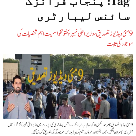
Tag:
پنجاب فرانزک
سائنس لیبارٹری
‫9 مئی ویڈیوز تصدیق، وزیراعلیٰ خیبر پختونخوا سمیت اہم شخصیات کی
موجودگی ثابت‬
9 مئی ویڈیوز تصدیق کا مرحلہ مکمل ہوگیا، پنجاب فرانزک سائنس لیبارٹری کی رپورٹ میں وزیراعلیٰ خیبر پختونخوا سہیل
آفریدی، کامران بنگش، تیمور جھگڑا اور عرفان سلیم کی ویڈیوز میں موجودگی کی تصدیق کردی گئی۔