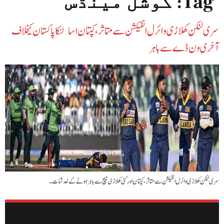
Tag:
کوشل مینڈس
سری لنکن کھلاڑی وائرل انفیکشن سے متاثر، کپتان اسالنکا پاکستان کیخلاف
آخری ون ڈے سے باہر
سری لنکن کھلاڑی وائرل انفیکشن سے متاثر، کپتان اور کئی کھلاڑی میچ سے باہر ہونے کے خدشات۔