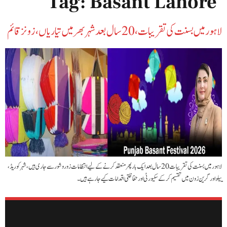
Tag:
Basant Lahore
لاہور میں بسنت کی تقریبات، 20 سال بعد شہر بھر میں تیاریاں، زونز قائم
لاہور میں بسنت کی تقریبات 20 سال بعد ایک بار پھر منعقد کرنے کے لیے انتظامات زور و شور سے جاری ہیں، شہر کو ریڈ،
ییلو اور گرین زون میں تقسیم کر کے سکیورٹی اور حفاظتی اقدامات کیے جا رہے ہیں۔