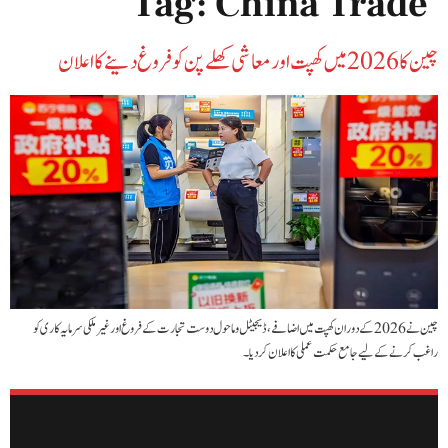
Tag:
China Trade
چین کا 2026 میں کھپت اور معاشی کھلے پن کو فروغ دینے کا اعلان
چین نے 2026 کے دوران کھپت میں اضافے، ڈیجیٹل و ماحول دوست تجارت کے فروغ اور غیر ملکی سرمایہ کاری کو
راغب کرنے کے لیے جامع حکمت عملی کا اعلان کر دیا۔