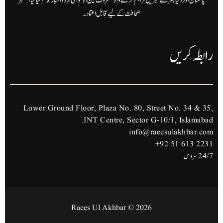
پاکستان اور دنیا بھر سے خبریں فراہم کرنے والا معروف بین الاقوامی اردو اخبار قائم کیا گیا، معتبر
صحافت کے لیے قابل اعتماد۔
رابطہ کریں
Lower Ground Floor, Plaza No. 80, Street No. 34 & 35,
INT Centre, Sector G-10/1, Islamabad.
info@raeesulakhbar.com
+92 51 613 2231
24/7 سروس
2026 © Raees Ul Akhbar