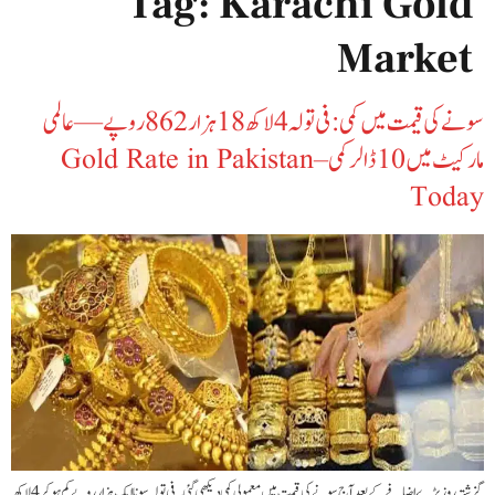
Tag:
Karachi Gold
Market
‫سونے کی قیمت میں کمی: فی تولہ 4 لاکھ 18 ہزار 862 روپے — عالمی
مارکیٹ میں 10 ڈالر کمی – Gold Rate in Pakistan
Today‬
گزشتہ روز بڑے اضافے کے بعد آج سونے کی قیمت میں معمولی کمی دیکھی گئی۔ فی تولہ سونا ایک ہزار روپے کم ہو کر 4 لاکھ