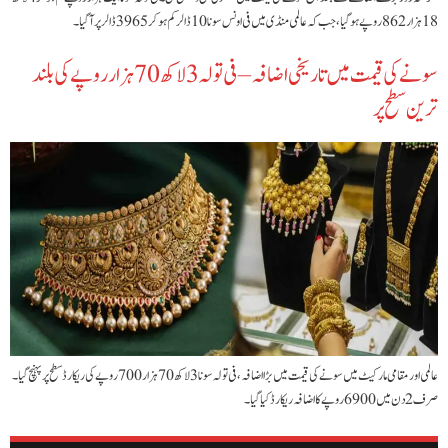
18 ہزار 862 روپے ہو گیا، جب کہ عالمی منڈی میں فی اونس سونا 10 ڈالر کم ہوکر 3965 ڈالر پر آگیا۔
سونے کی قیمت میں تاریخی اضافہ – فی تولہ 3 لاکھ 70 ہزار روپے کی بلند
ترین سطح پر
عالمی اور مقامی مارکیٹ میں سونے کی قیمت میں بڑا اضافہ، فی تولہ سونا 3 لاکھ 70 ہزار 700 روپے کی ریکارڈ سطح پر پہنچ گیا۔
صرف 2 دن میں 6900 روپے کا اضافہ ریکارڈ کیا گیا۔