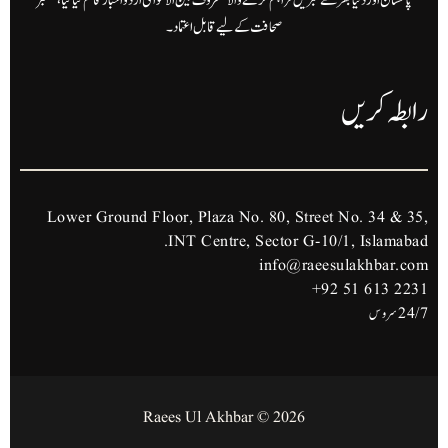
پاکستان اور دنیا بھر سے خبریں فراہم کرنے والا معروف بین الاقوامی اردو اخبار قائم کیا گیا، معتبر
صحافت کے لیے قابل اعتماد۔
رابطہ کریں
Lower Ground Floor, Plaza No. 80, Street No. 34 & 35,
INT Centre, Sector G-10/1, Islamabad.
info@raeesulakhbar.com
+92 51 613 2231
24/7 سروس
2026 © Raees Ul Akhbar