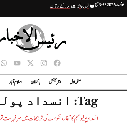
6 اگست 2026
3:53 صبح
فرمان الہی
نماز کے اوقات
صفحہ اول
انٹر نیشنل
پاکستان
اسلام آباد
ت
Tag:
انسداد پولی
انسدادِ پولیو مہم کا آغاز، حکومت کی ترجیحات میں سرفہرست قر