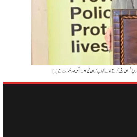
ں کو خراجِ تحسین پیش کرتے ہوئے کہا ہے کہ ان کی محنت، لگن اور حکومت کے […]