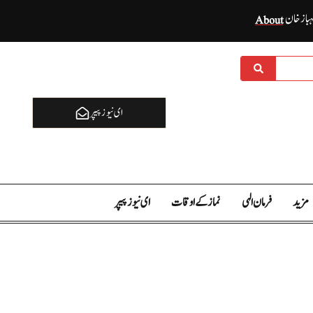
ہباز خان
About
ای نيوز پیپر
مزید
فرمان الہی
نماز کے اوقات
ای نيوز پیپر