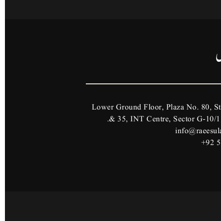
ں
Lower Ground Floor, Plaza No. 80, St
& 35, INT Centre, Sector G-10/1,
info@raeesul
+92 5