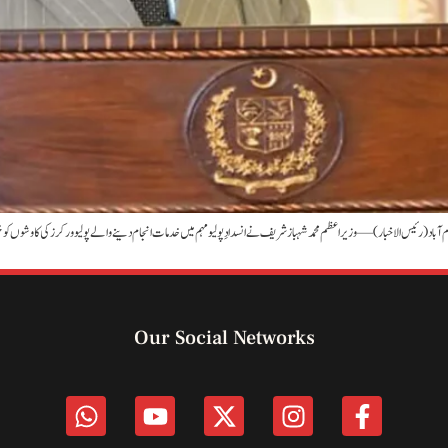
اسلام آباد (رئیس الاخبار) — وزیراعظم محمد شہباز شریف نے انسدادِ پولیو مہم میں خدمات انجام دینے والے پولیو ورکرز کی کاوشو
Our Social Networks