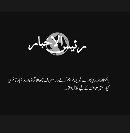
پاکستان اور دنیا بھر سے خبریں فراہم کرنے والا معروف بین الاقوامی اردو اخبار قائم کیا
گیا، معتبر صحافت کے لیے قابل اعتماد۔