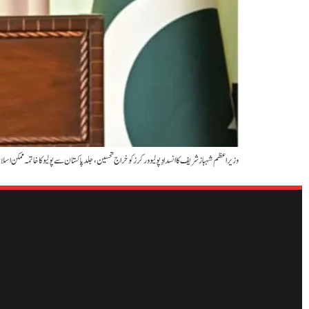
وزیراعظم شہباز شریف کا انسدادِ پولیو ورکرز کو خراج تحسین ،جلد پاکستان سے پولیو کا خاتمہ ممکن 