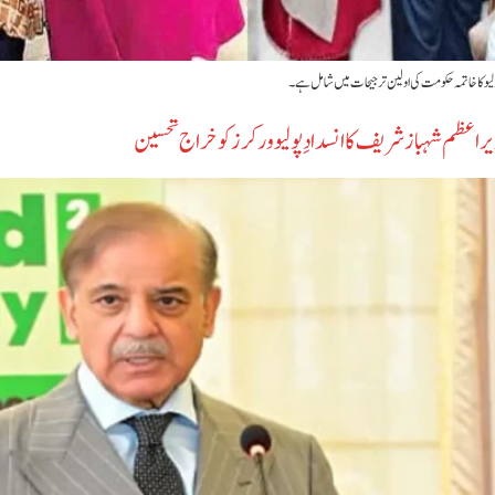
 پولیو کا خاتمہ حکومت کی اولین ترجیحات میں شامل ہے۔
وزیراعظم شہباز شریف کا انسدادِ پولیو ورکرز کو خراج تحسین