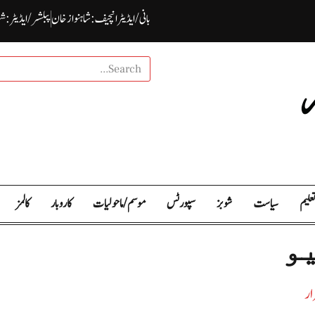
بانی / ایڈیٹرانچیف : شاہنواز خان
پبلشر/ ایڈیٹر : ش
علیم
سیاست
شوبز
سپورٹس
موسم / ما حولیات
کاروبار
کالمز
و
ار