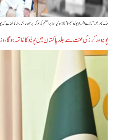
ملک بھر میں آج سے انسدادِ پولیو مہم کا آغاز ہو گیا، وزیراعظم کی فوکل پرسن عائشہ رضا کا کہنا ہے کہ
پولیو ورکرز کی محنت سے جلد پاکستان میں پولیو کا خاتمہ ہو گا، 