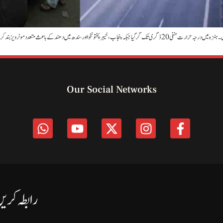
ندھ میں دھند کے باعث متعدد موٹرویز بند کر دی گئیں۔
Our Social Networks
رابطہ کری