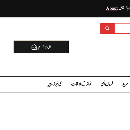
ہباز خان
About
ای نيوز پیپر
مزید
فرمان الہی
نماز کے اوقات
ای نيوز پیپر