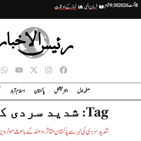
8 اگست 2026
9:30 شام
فرمان الہی
نماز کے اوقات
صفحہ اول
انٹر نیشنل
پاکستان
اسلام آباد
ت
Tag:
شدید سردی ک
شدید سردی کی لہر سے پاکستان متاثر، دھند کے باعث موٹرویز 