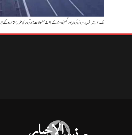
ملک بھر میں شدید سردی کی لہر اور گھنی دھند کے باعث معمولات زندگی بری طرح متاثر ہو گئے ہیں۔ ہنزہ میں درجہ حرارت منفی 20 ڈگری تک گر گیا جبکہ پنجاب، خیبرپختونخوا اور س