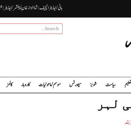
بانی / ایڈیٹرانچیف : شاہنواز خان
پبلشر/ ایڈیٹر : ش
علیم
سیاست
شوبز
سپورٹس
موسم / ما حولیات
کاروبار
کالمز
ی لہر
بند