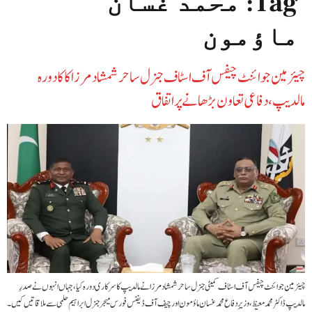
Tag:
محمد غسان
ماؤمون
چیئرمین جوائنٹ چیفس آف اسٹاف جنرل ساحر شمشاد مرزا کا کا دورہ
مالدیپ، دفاعی تعاون بڑھانے پر اتفاق
چیئرمین جوائنٹ چیفس آف اسٹاف کمیٹی جنرل ساحر شمشاد مرزا نے مالدیپ کا سرکاری دورہ کیا، جہاں انہوں نے صدرِ
مالدیپ ڈاکٹر محمد معیظ، وزیرِ دفاع محمد غسان ماؤمون اور چیف آف ڈیفنس فورس میجر جنرل ابراہیم حلمی سے ملاقاتیں کیں۔