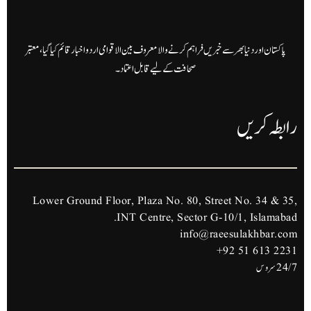
پاکستان اور دنیا بھر سے خبریں فراہم کرنے والا معروف بین الاقوامی اردو اخبار قائم کیا گیا، معتبر
صحافت کے لیے قابل اعتماد۔
رابطہ کریں
Lower Ground Floor, Plaza No. 80, Street No. 34 & 35,
INT Centre, Sector G-10/1, Islamabad.
info@raeesulakhbar.com
+92 51 613 2231
24/7 سروس