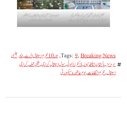
فیصل آباد میں منکی پاکس کے نئے کیس کی
مون سون سسٹم کے زیر اثر پنجاب کے مختلف
تصدیق کے بعد صحت حکام کی نگرانی مزید سخت
اضلاع میں بارشوں کا امکان
Breaking News
,
9
Tags:
,
اور 10 محرم اسپتال الرٹ
,
ایمرجنسی
سروسز
,
پاکستان ہیلتھ نیوز
,
ڈاکٹرز ڈیوٹی
,
سول اسپتال کراچی
,
طبی عملہ
,
کراچی
اسپتال
,
محرم انتظامات
,
یوم عاشورہ سیکیورٹی