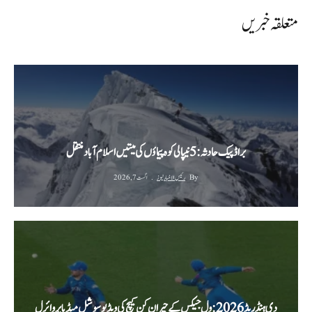
متعلقہ خبریں
براڈ پیک حادثہ: 5 نیپالی کوہ پیماؤں کی میتیں اسلام آباد منتقل
By
رئیس الاخبار نیوز
اگست 7, 2026
دی ہنڈریڈ 2026: ول جیکس کے حیران کن کیچ کی ویڈیو سوشل میڈیا پر وائرل