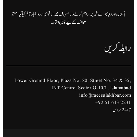
پاکستان اور دنیا بھر سے خبریں فراہم کرنے والا معروف بین الاقوامی اردو اخبار قائم کیا گیا، معتبر
صحافت کے لیے قابل اعتماد۔
رابطہ کریں
Lower Ground Floor, Plaza No. 80, Street No. 34 & 35,
INT Centre, Sector G-10/1, Islamabad.
info@raeesulakhbar.com
+92 51 613 2231
24/7 سروس