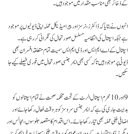
کے ذخائر بھی مناسب مقدار میں موجود ہیں۔
انہوں نے بتایا کہ ڈاکٹرز، نرسز اور پیرامیڈیکل عملہ اپنی ڈیوٹیوں پر موجود
ہے جبکہ اسپتال کی انتظامیہ مسلسل صورتحال کی نگرانی کر رہی ہے۔
اسپتال کے اے ایم ایس اور ڈی ایم ایس سمیت تمام متعلقہ افسران بھی
ڈیوٹی پر موجود ہیں تاکہ کسی بھی ایمرجنسی صورتحال میں فوری فیصلے کیے جا
سکیں۔
9 اور 10 محرم اسپتال الرٹ کے تحت محکمہ صحت نے تمام اسپتالوں کو
ہدایت جاری کی ہے کہ ایمرجنسی سروسز کو ہر وقت فعال رکھا جائے اور
اضافی طبی عملہ بھی تیار رکھا جائے۔ اس اقدام کا مقصد جلوسوں، مجالس اور
دیگر مذہبی اجتماعات کے دوران عوام کو بروقت طبی سہولیات فراہم کرنا