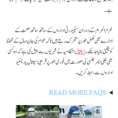
ہے۔
محرم الحرام کے دوران سیکیورٹی اداروں کے ساتھ ساتھ صحت کے
ادارے بھی مکمل طور پر متحرک رہتے ہیں تاکہ عوام کی جان و مال کے تحفظ
کو یقینی بنایا جا سکے۔
اسپتال
انتظامیہ نے شہریوں سے اپیل کی ہے کہ وہ کسی
بھی طبی ایمرجنسی کی صورت میں فوری طور پر قریبی اسپتال یا ریسکیو
اداروں سے رابطہ کریں۔
READ MORE FAQS