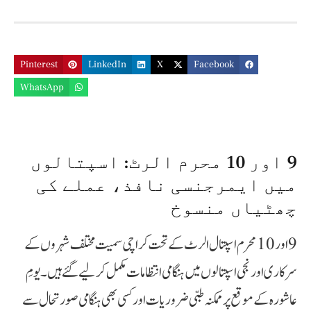
Pinterest
LinkedIn
X
Facebook
WhatsApp
9 اور 10 محرم الرٹ: اسپتالوں
میں ایمرجنسی نافذ، عملے کی
چھٹیاں منسوخ
9 اور 10 محرم اسپتال الرٹ کے تحت کراچی سمیت مختلف شہروں کے
سرکاری اور نجی اسپتالوں میں ہنگامی انتظامات مکمل کر لیے گئے ہیں۔ یومِ
عاشورہ کے موقع پر ممکنہ طبی ضروریات اور کسی بھی ہنگامی صورتحال سے