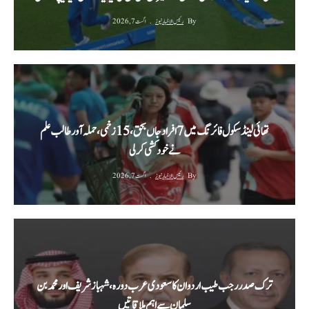
By
رئیس الاخبار نیوز
اگست 7, 2026
تھائی لینڈ سکول فائرنگ میں 7 افراد جاں بحق، 15 زخمی، حملہ آور طالب علم
نے خودکشی کر لی
By
رئیس الاخبار نیوز
اگست 7, 2026
ترک صدر رجب طیب اردوان کا سعودی عرب دورہ، شہباز شریف اور محمد بن
سلمان سے اہم ملاقاتیں