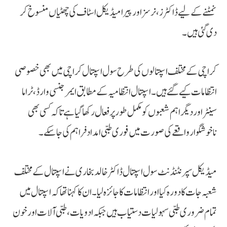
نمٹنے کے لیے ڈاکٹرز، نرسز اور پیرامیڈیکل اسٹاف کی چھٹیاں منسوخ کر
دی گئی ہیں۔
کراچی کے مختلف اسپتالوں کی طرح سول اسپتال کراچی میں بھی خصوصی
انتظامات کیے گئے ہیں۔ اسپتال انتظامیہ کے مطابق ایمرجنسی وارڈ، ٹراما
سینٹر اور دیگر اہم شعبوں کو مکمل طور پر فعال رکھا گیا ہے تاکہ کسی بھی
ناخوشگوار واقعے کی صورت میں فوری طبی امداد فراہم کی جا سکے۔
میڈیکل سپرنٹنڈنٹ سول اسپتال ڈاکٹر خالد بخاری نے اسپتال کے مختلف
شعبہ جات کا دورہ کیا اور انتظامات کا جائزہ لیا۔ ان کا کہنا تھا کہ اسپتال میں
تمام ضروری طبی سہولیات دستیاب ہیں جبکہ ادویات، طبی آلات اور خون