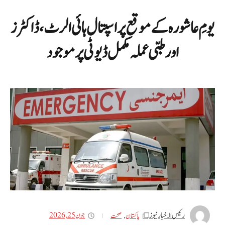
یومِ عاشورہ کے موقع پر اسپتال ہائی الرٹ، ڈاکٹرز
اور طبی عملہ مکمل ڈیوٹی پر موجود
رئیس الاخبار نیوز
جون 25, 2026
پاکستان
,
صحت