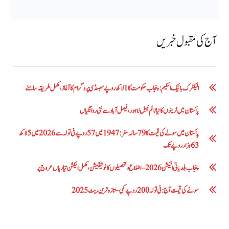
آج کی مقبول خبریں
الیکٹرک بائیک اسکیم: پنجاب حکومت کا1 لاکھ روپے سبسڈی پروگرام کا آغاز ،مکمل طریقہ سامنے
پاکستان میں ٹرینوں کا نیا ٹائم ٹیبل لاہور، فیصل آباد سے نئی روانگیاں
پاکستان میں سونے کی قیمت کا 79 سالہ سفر: 1947 میں 57 روپے فی تولہ سے 2026 میں 5 لاکھ
63 ہزار روپے تک
پنجاب بلدیاتی الیکشن 2026 – اضلاع و تحصیلوں کا نوٹیفکیشن، مکمل الیکشن تیاریاں عروج پر
سونے کی قیمت آج: فی تولہ 200 روپے کمی – تازہ ترین ریٹ 2025