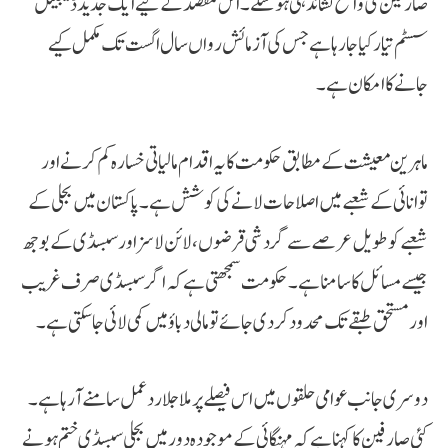
صارفین کی واضح نشاندہی ہوسکے۔ اس مقصد کے لیے ایک جدید ڈیجیٹل
سسٹم تیار کیا جا رہا ہے جس کی آزمائش رواں سال اگست تک مکمل کیے
جانے کا امکان ہے۔
ماہرین معیشت کے مطابق حکومت کا یہ اقدام مالیاتی خسارہ کم کرنے اور
توانائی کے شعبے میں اصلاحات لانے کی کوشش ہے۔ پاکستان میں بجلی کے
شعبے کو طویل عرصے سے گردشی قرضوں، لائن لاسز اور سبسڈی کے بوجھ
جیسے مسائل کا سامنا ہے۔ حکومت سمجھتی ہے کہ اگر سبسڈی صرف غریب
اور مستحق طبقے تک محدود کردی جائے تو مالی دباؤ میں کمی لائی جا سکتی ہے۔
دوسری جانب عوامی حلقوں میں اس فیصلے پر ملا جلا ردعمل سامنے آ رہا ہے۔
کئی صارفین کا کہنا ہے کہ مہنگائی کے موجودہ دور میں بجلی سبسڈی ختم ہونے