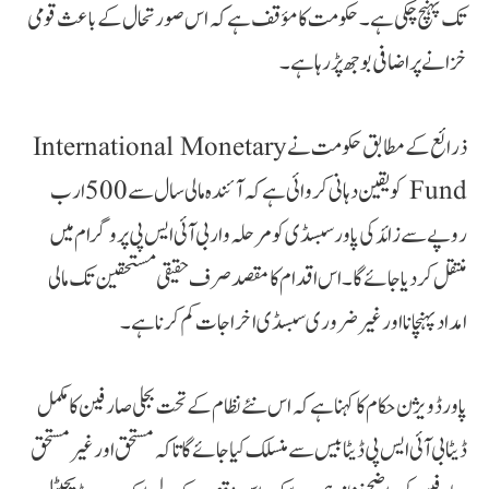
تک پہنچ چکی ہے۔ حکومت کا مؤقف ہے کہ اس صورتحال کے باعث قومی
خزانے پر اضافی بوجھ پڑ رہا ہے۔
ذرائع کے مطابق حکومت نے International Monetary
Fund کو یقین دہانی کروائی ہے کہ آئندہ مالی سال سے 500 ارب
روپے سے زائد کی پاور سبسڈی کو مرحلہ وار بی آئی ایس پی پروگرام میں
منتقل کردیا جائے گا۔ اس اقدام کا مقصد صرف حقیقی مستحقین تک مالی
امداد پہنچانا اور غیر ضروری سبسڈی اخراجات کم کرنا ہے۔
پاور ڈویژن حکام کا کہنا ہے کہ اس نئے نظام کے تحت بجلی صارفین کا مکمل
ڈیٹا بی آئی ایس پی ڈیٹا بیس سے منسلک کیا جائے گا تاکہ مستحق اور غیر مستحق