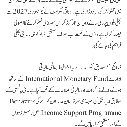
بجلی بل سبسڈی ختم
کرنے کے حکومتی فیصلے نے ملک بھر کے بجلی صارفین
میں تشویش کی لہر دوڑا دی ہے۔ وفاقی حکومت نے یکم جنوری 2027 سے
بجلی بلوں پر دی جانے والی ان ٹارگٹڈ کراس سبسڈی ختم کرنے کا اصولی
فیصلہ کرلیا ہے، جس کے تحت اب صرف مستحق افراد کو ہی رعایتی بجلی
فراہم کی جائے گی۔
‫ذرائع کے مطابق حکومت نے یہ اہم فیصلہ عالمی مالیاتی
ادارے International Monetary Fund کے ساتھ
ہونے والے مذاکرات اور مالیاتی اصلاحات کے تحت کیا ہے۔ نئی پالیسی کے
مطابق اب بجلی کی سبسڈی صرف ان صارفین کو ملے گی جو Benazir
Income Support Programme میں رجسٹرڈ ہوں
گے اور مستحق قرار پائیں گے۔‬