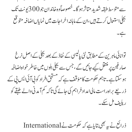
سے متوسط طبقہ شدید متاثر ہوگا۔ خصوصاً وہ خاندان جو 300 یونٹ تک
بجلی استعمال کرتے ہیں، ان کے ماہانہ اخراجات میں نمایاں اضافہ متوقع
ہے۔
توانائی ماہرین کے مطابق نئی پالیسی کے نفاذ کے بعد بجلی کے اصل نرخ
صارفین پر منتقل کیے جائیں گے، جس سے بجلی بلوں میں خاطر خواہ اضافہ
ہوسکتا ہے۔ تاہم حکومت کا مؤقف ہے کہ مستحق افراد کو بی آئی ایس پی کے
ذریعے براہ راست مالی امداد فراہم کی جائے گی تاکہ کم آمدنی والے طبقے کو
ریلیف مل سکے۔
‫ذرائع نے یہ بھی بتایا ہے کہ حکومت نے International