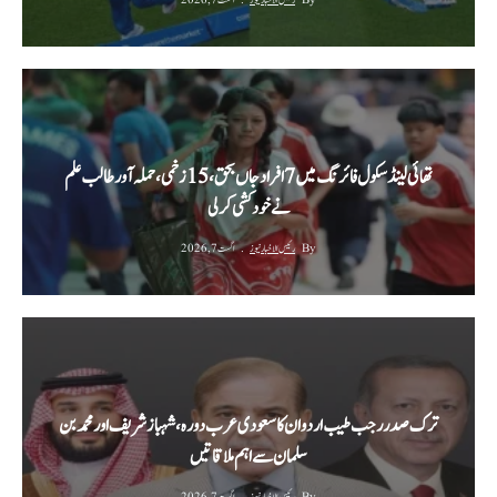
By
رئیس الاخبار نیوز
اگست 7, 2026
تھائی لینڈ سکول فائرنگ میں 7 افراد جاں بحق، 15 زخمی، حملہ آور طالب علم
نے خودکشی کر لی
By
رئیس الاخبار نیوز
اگست 7, 2026
ترک صدر رجب طیب اردوان کا سعودی عرب دورہ، شہباز شریف اور محمد بن
سلمان سے اہم ملاقاتیں