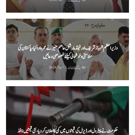
By
رئیس الاخبار نیوز
اگست 7, 2026
وزیراعظم شہباز شریف اور فیلڈ مارشل عاصم منیر نے عمرہ ادا کیا، پاکستان کی
سلامتی و خوشحالی کیلئے خصوصی دعائیں
By
رئیس الاخبار نیوز
اگست 7, 2026
حکومت نے پیٹرول اور ڈیزل کی قیمتوں میں کمی کا اعلان کر دیا، نئی قیمتیں نافذ