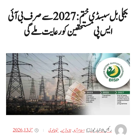
بجلی بل سبسڈی ختم: 2027 سے صرف بی آئی
ایس پی مستحقین کو رعایت ملے گی
رئیس الاخبار نیوز
مئی 13, 2026
اسلام آباد
,
تازه ترین
,
ٹیکنالوجی