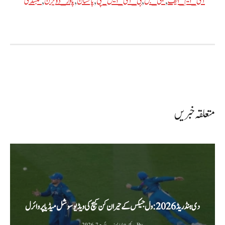
آئی_ایم_ایف
,
بجلی_بل
,
بی_آئی_ایس_پی
,
پاکستان
,
پاور_ڈویژن
,
سبسڈی
متعلقہ خبریں
دی ہنڈریڈ 2026: ول جیکس کے حیران کن کیچ کی ویڈیو سوشل میڈیا پر وائرل