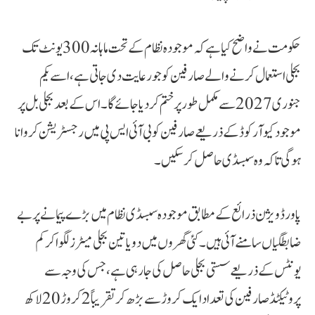
حکومت نے واضح کیا ہے کہ موجودہ نظام کے تحت ماہانہ 300 یونٹ تک
بجلی استعمال کرنے والے صارفین کو جو رعایت دی جاتی ہے، اسے یکم
جنوری 2027 سے مکمل طور پر ختم کردیا جائے گا۔ اس کے بعد بجلی بل پر
موجود کیو آر کوڈ کے ذریعے صارفین کو بی آئی ایس پی میں رجسٹریشن کروانا
ہوگی تاکہ وہ سبسڈی حاصل کرسکیں۔
پاور ڈویژن ذرائع کے مطابق موجودہ سبسڈی نظام میں بڑے پیمانے پر بے
ضابطگیاں سامنے آئی ہیں۔ کئی گھروں میں دو یا تین بجلی میٹرز لگوا کر کم
یونٹس کے ذریعے سستی بجلی حاصل کی جا رہی ہے، جس کی وجہ سے
پروٹیکٹڈ صارفین کی تعداد ایک کروڑ سے بڑھ کر تقریباً 2 کروڑ 20 لاکھ