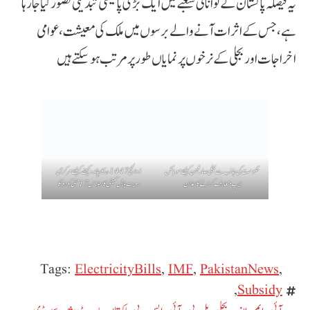
یہ فیصلہ پاکستان کے توانائی شعبے میں ایک بڑی پالیسی تبدیلی تصور کیا جا رہا
ہے، جس کے اثرات آنے والے برسوں میں ملک کی معیشت، عوامی
اخراجات اور بجلی کے نرخوں پر نمایاں طور پر مرتب ہو سکتے ہیں
حکومت کی جانب سے بجلی صارفین کیلئے موبائل
ذوالحج 1447ھ کا چاند دیکھنے کیلئے مرکزی
ایپ متعارف کرانے کا اعلان
رویت ہلال کمیٹی کا اجلاس 17 مئی کو ہوگا
Tags:
ElectricityBills
,
IMF
,
PakistanNews
,
,
Subsidy