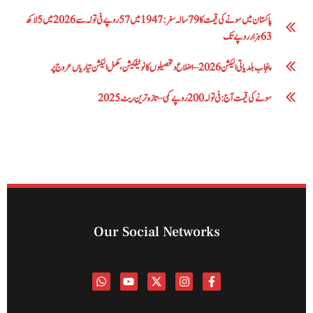
پاکستان میں سونے کی قیمت کا 79 سالہ سفر: 1947 میں 57 روپے فی تولہ سے 2026 میں 5 لاکھ
63 ہزار روپے تک
پنجاب بلدیاتی الیکشن 2026 – اضلاع و تحصیلوں کا نوٹیفکیشن، مکمل الیکشن تیاریاں عروج پر
سونے کی قیمت آج: فی تولہ 200 روپے کمی – تازہ ترین ریٹ 2025
Our Social Networks