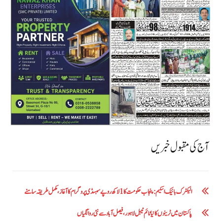
آج کی مقبول خبریں
الیکٹرک بائیک اسکیم: پنجاب حکومت کا1 لاکھ روپے سبسڈی پروگرام کا آغاز ،مکمل طریقہ سامنے
پاکستان میں ٹرینوں کا نیا ٹائم ٹیبل لاہور، فیصل آباد سے نئی روانگیاں