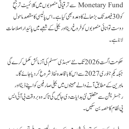
Monetary Fund سے ترقیاتی منصوبوں میں کلائمیٹ ترجیح
کو 30 فیصد تک بڑھانے کا وعدہ بھی کیا ہے۔ اس پالیسی کا مقصد ماحول
دوست توانائی منصوبوں کو فروغ دینا اور بجلی کے شعبے میں پائیدار اصلاحات
لانا ہے۔‬
حکومت اگست 2026 تک نئے سبسڈی سسٹم کی آزمائش مکمل کرے گی
جبکہ یکم جنوری 2027 سے اس کا باقاعدہ نفاذ شروع کردیا جائے گا۔
ماہرین کے مطابق آنے والے مہینوں میں بجلی صارفین کو اپنے ڈیٹا اور
رجسٹریشن سے متعلق نئی ہدایات دی جائیں گی تاکہ وہ بروقت بی آئی ایس
پی نظام کا حصہ بن سکیں۔