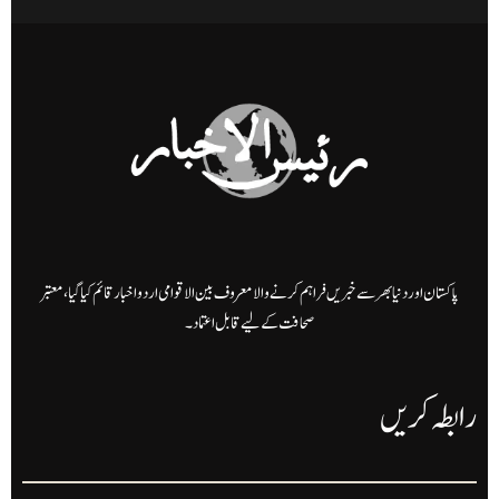
پاکستان اور دنیا بھر سے خبریں فراہم کرنے والا معروف بین الاقوامی اردو اخبار قائم کیا گیا، معتبر
صحافت کے لیے قابل اعتماد۔
رابطہ کریں