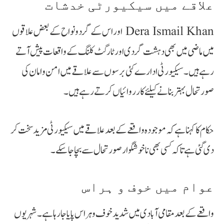
علاقے میں سیکیورٹی خدشات
Dera Ismail Khan اور اس کے گرد و نواح کے بعض علاقوں
میں ماضی میں بھی دہشت گردی اور ٹارگٹ کلنگ کے واقعات پیش آتے
رہے ہیں۔ سیکیورٹی ادارے کئی برسوں سے علاقے میں امن و امان کی
صورتحال بہتر بنانے کیلئے کارروائیاں کرتے رہے ہیں۔
حکام کا کہنا ہے کہ موجودہ واقعے کے بعد علاقے میں سیکیورٹی مزید سخت کر
دی گئی ہے تاکہ کسی بھی ناخوشگوار صورتحال سے بچا جا سکے۔
عوام میں خوف و ہراس
واقعے کے بعد مقامی آبادی میں شدید خوف و ہراس پایا جا رہا ہے۔ شہریوں