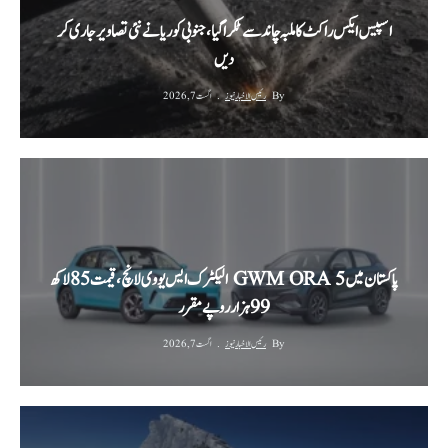
اسپیس ایکس راکٹ کا ملبہ چاند سے ٹکرا گیا، جنوبی کوریا نے نئی تصاویر جاری کر
دیں
By
رئیس الاخبار نیوز
اگست 7, 2026
پاکستان میں GWM ORA 5 الیکٹرک ایس یو وی لانچ، قیمت 85 لاکھ
99 ہزار روپے مقرر
By
رئیس الاخبار نیوز
اگست 7, 2026