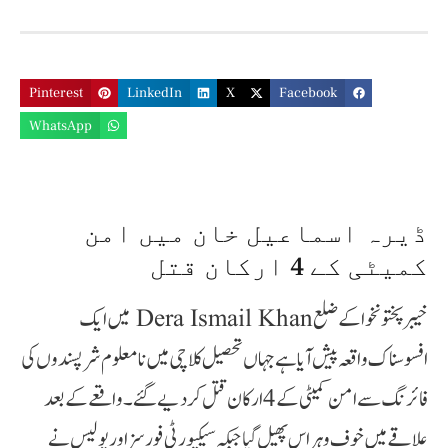
Pinterest
LinkedIn
X
Facebook
WhatsApp
ڈیرہ اسماعیل خان میں امن
کمیٹی کے 4 ارکان قتل
خیبرپختونخوا کے ضلع Dera Ismail Khan میں ایک
افسوسناک واقعہ پیش آیا ہے جہاں تحصیل کلاچی میں نامعلوم شرپسندوں کی
فائرنگ سے امن کمیٹی کے 4 ارکان قتل کر دیے گئے۔ واقعے کے بعد
علاقے میں خوف و ہراس پھیل گیا جبکہ سیکیورٹی فورسز اور پولیس نے