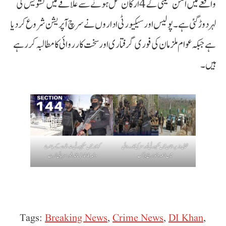
واقعے میں امن کمیٹی کے 4 ارکان قتل ہونے سے علاقے میں تشویش کی
لہر دوڑ گئی ہے۔ پولیس اور سیکیورٹی اداروں نے سرچ آپریشن شروع کر دیا
ہے جبکہ عوام ملزمان کی فوری گرفتاری اور سخت کارروائی کا مطالبہ کر رہے
ہیں۔
شمالی وزیرستان میں سکیورٹی فورسز کی کارروائی
کوئٹہ میں سیکیورٹی خدشات کے باعث
میں متعدد خوارج ہلاک
دفعہ 144 نافذ، فورسز ہائی الرٹ
Tags:
Breaking News
,
Crime News
,
DI Khan
,