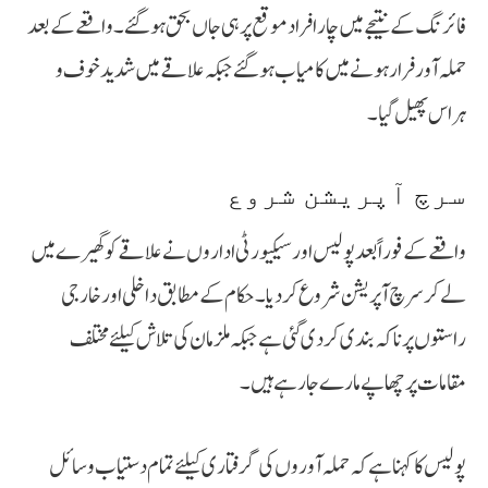
فائرنگ کے نتیجے میں چار افراد موقع پر ہی جاں بحق ہو گئے۔ واقعے کے بعد
حملہ آور فرار ہونے میں کامیاب ہو گئے جبکہ علاقے میں شدید خوف و
ہراس پھیل گیا۔
سرچ آپریشن شروع
واقعے کے فوراً بعد پولیس اور سیکیورٹی اداروں نے علاقے کو گھیرے میں
لے کر سرچ آپریشن شروع کر دیا۔ حکام کے مطابق داخلی اور خارجی
راستوں پر ناکہ بندی کر دی گئی ہے جبکہ ملزمان کی تلاش کیلئے مختلف
مقامات پر چھاپے مارے جا رہے ہیں۔
پولیس کا کہنا ہے کہ حملہ آوروں کی گرفتاری کیلئے تمام دستیاب وسائل