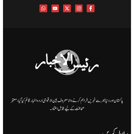
پاکستان اور دنیا بھر سے خبریں فراہم کرنے والا معروف بین الاقوامی اردو اخبار قائم کیا گیا، معتبر
صحافت کے لیے قابل اعتماد۔
رابطہ کریں