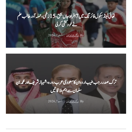
تھائی لینڈ سکول فائرنگ میں 7 افراد جاں بحق، 15 زخمی، حملہ آور طالب علم
نے خودکشی کر لی
By
رئیس الاخبار نیوز
اگست 7, 2026
ترک صدر رجب طیب اردوان کا سعودی عرب دورہ، شہباز شریف اور محمد بن
سلمان سے اہم ملاقاتیں
By
رئیس الاخبار نیوز
اگست 7, 2026