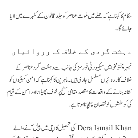
حکام کا کہنا ہے کہ حملے میں ملوث عناصر کو جلد قانون کے کٹہرے میں لایا
جائے گا۔
دہشت گردی کے خلاف کارروائیاں
خیبرپختونخوا میں سیکیورٹی فورسز کی جانب سے دہشت گرد عناصر کے
خلاف کارروائیاں مسلسل جاری ہیں۔ ماہرین کا کہنا ہے کہ امن کمیٹیوں کو
نشانہ بنانے کے واقعات کا مقصد مقامی سطح پر خوف پھیلانا اور امن کے قیام
کی کوششوں کو نقصان پہنچانا ہوتا ہے۔
Dera Ismail Khan کی تحصیل کلاچی میں پیش آنے والے