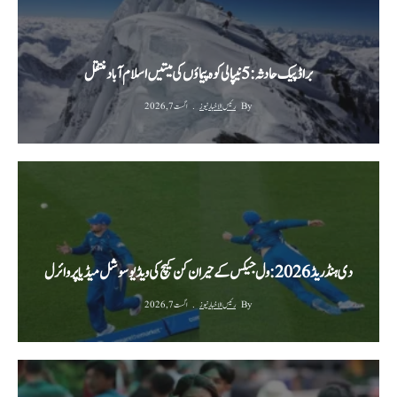
براڈ پیک حادثہ: 5 نیپالی کوہ پیماؤں کی میتیں اسلام آباد منتقل
By
رئیس الاخبار نیوز
اگست 7, 2026
دی ہنڈریڈ 2026: ول جیکس کے حیران کن کیچ کی ویڈیو سوشل میڈیا پر وائرل
By
رئیس الاخبار نیوز
اگست 7, 2026