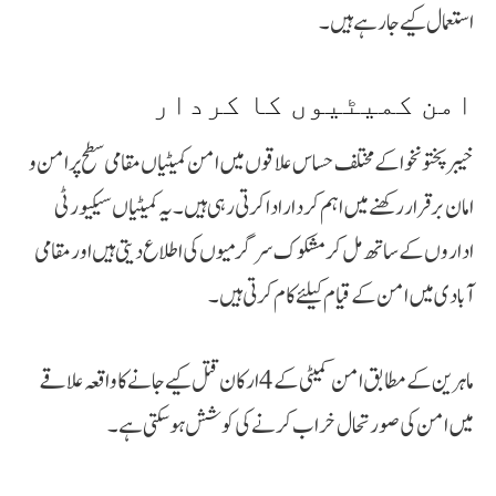
استعمال کیے جا رہے ہیں۔
امن کمیٹیوں کا کردار
خیبرپختونخوا کے مختلف حساس علاقوں میں امن کمیٹیاں مقامی سطح پر امن و
امان برقرار رکھنے میں اہم کردار ادا کرتی رہی ہیں۔ یہ کمیٹیاں سیکیورٹی
اداروں کے ساتھ مل کر مشکوک سرگرمیوں کی اطلاع دیتی ہیں اور مقامی
آبادی میں امن کے قیام کیلئے کام کرتی ہیں۔
ماہرین کے مطابق امن کمیٹی کے 4 ارکان قتل کیے جانے کا واقعہ علاقے
میں امن کی صورتحال خراب کرنے کی کوشش ہو سکتی ہے۔