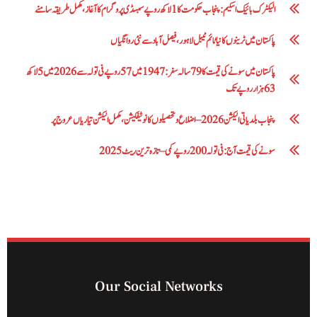
الیکٹرک بائیک اسکیم: پنجاب حکومت کا1 لاکھ روپے سبسڈی پروگرام کا آغاز ،مکمل طریقہ سامنے
پاکستان میں ٹرینوں کا نیا ٹائم ٹیبل لاہور، فیصل آباد سے نئی روانگیاں
پاکستان میں سونے کی قیمت کا 79 سالہ سفر: 1947 میں 57 روپے فی تولہ سے 2026 میں 5 لاکھ
63 ہزار روپے تک
پنجاب بلدیاتی الیکشن 2026 – اضلاع و تحصیلوں کا نوٹیفکیشن، مکمل الیکشن تیاریاں عروج پر
سونے کی قیمت آج: فی تولہ 200 روپے کمی – تازہ ترین ریٹ 2025
Our Social Networks