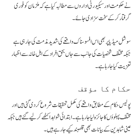
نے حکومت اور سیکیورٹی اداروں سے مطالبہ کیا ہے کہ ملزمان کو فوری
گرفتار کر کے سخت سزا دی جائے۔
سوشل میڈیا پر بھی اس افسوسناک واقعے کی شدید مذمت کی جا رہی ہے
جبکہ مختلف شخصیات کی جانب سے جاں بحق افراد کے اہل خانہ سے اظہار
تعزیت کیا جا رہا ہے۔
حکام کا مؤقف
پولیس حکام کے مطابق واقعے کی مکمل تحقیقات شروع کر دی گئی ہیں اور
مختلف پہلوؤں کا جائزہ لیا جا رہا ہے۔ ابتدائی شواہد اکٹھے کر لیے گئے ہیں جبکہ
عینی شاہدین کے بیانات بھی قلمبند کیے جا رہے ہیں۔