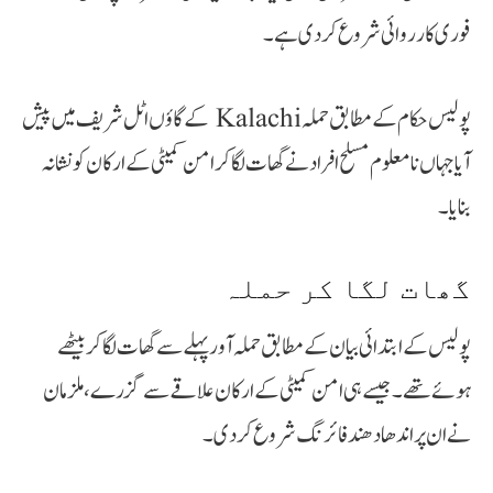
فوری کارروائی شروع کر دی ہے۔
پولیس حکام کے مطابق حملہ Kalachi کے گاؤں اٹل شریف میں پیش
آیا جہاں نامعلوم مسلح افراد نے گھات لگا کر امن کمیٹی کے ارکان کو نشانہ
بنایا۔
گھات لگا کر حملہ
پولیس کے ابتدائی بیان کے مطابق حملہ آور پہلے سے گھات لگا کر بیٹھے
ہوئے تھے۔ جیسے ہی امن کمیٹی کے ارکان علاقے سے گزرے، ملزمان
نے ان پر اندھا دھند فائرنگ شروع کر دی۔