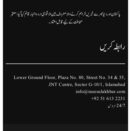
پاکستان اور دنیا بھر سے خبریں فراہم کرنے والا معروف بین الاقوامی اردو اخبار قائم کیا گیا، معتبر
صحافت کے لیے قابل اعتماد۔
رابطہ کریں
Lower Ground Floor, Plaza No. 80, Street No. 34 & 35,
INT Centre, Sector G-10/1, Islamabad.
info@raeesulakhbar.com
+92 51 613 2231
24/7 سروس