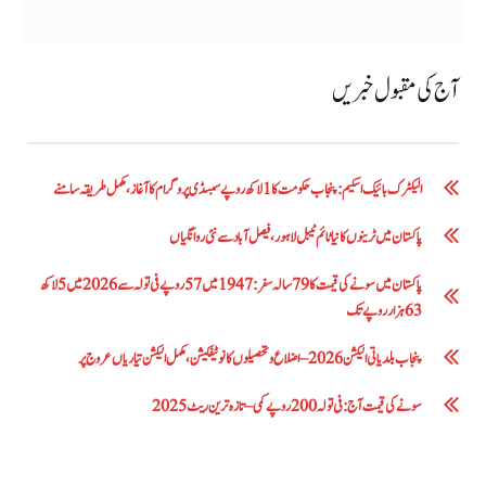
آج کی مقبول خبریں
الیکٹرک بائیک اسکیم: پنجاب حکومت کا1 لاکھ روپے سبسڈی پروگرام کا آغاز ،مکمل طریقہ سامنے
پاکستان میں ٹرینوں کا نیا ٹائم ٹیبل لاہور، فیصل آباد سے نئی روانگیاں
پاکستان میں سونے کی قیمت کا 79 سالہ سفر: 1947 میں 57 روپے فی تولہ سے 2026 میں 5 لاکھ
63 ہزار روپے تک
پنجاب بلدیاتی الیکشن 2026 – اضلاع و تحصیلوں کا نوٹیفکیشن، مکمل الیکشن تیاریاں عروج پر
سونے کی قیمت آج: فی تولہ 200 روپے کمی – تازہ ترین ریٹ 2025