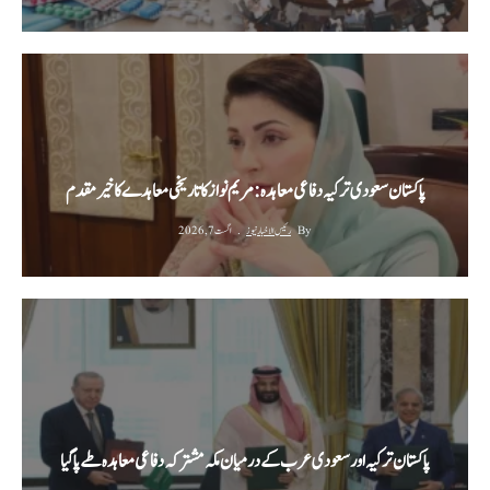
پاکستان سعودی ترکیہ دفاعی معاہدہ: مریم نواز کا تاریخی معاہدے کا خیرمقدم
By
رئیس الاخبار نیوز
اگست 7, 2026
پاکستان ترکیہ اور سعودی عرب کے درمیان مکہ مشترکہ دفاعی معاہدہ طے پا گیا