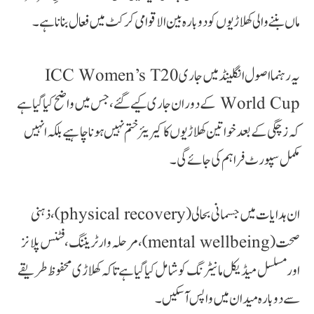
ماں بننے والی کھلاڑیوں کو دوبارہ بین الاقوامی کرکٹ میں فعال بنانا ہے۔
یہ رہنما اصول انگلینڈ میں جاری ICC Women’s T20
World Cup کے دوران جاری کیے گئے، جس میں واضح کیا گیا ہے
کہ زچگی کے بعد خواتین کھلاڑیوں کا کیریئر ختم نہیں ہونا چاہیے بلکہ انہیں
مکمل سپورٹ فراہم کی جائے گی۔
ان ہدایات میں جسمانی بحالی (physical recovery)، ذہنی
صحت (mental wellbeing)، مرحلہ وار ٹریننگ، فٹنس پلانز
اور مسلسل میڈیکل مانیٹرنگ کو شامل کیا گیا ہے تاکہ کھلاڑی محفوظ طریقے
سے دوبارہ میدان میں واپس آ سکیں۔