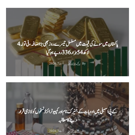
پاکستان میں سونے کی قیمت میں مسلسل تیسرے روز بھی بڑا اضافہ، فی تولہ 4
لاکھ 54 ہزار 336 روپے ہوگیا
By
رئیس الاخبار نیوز
اگست 7, 2026
کے پی اسمبلی میں ادویات کے جنیرک نام اور کمپیوٹرائزڈ نسخوں کو لازمی قرار
دینے کا مطالبہ
By
رئیس الاخبار نیوز
اگست 7, 2026