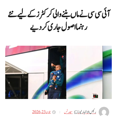
آئی سی سی نے ماں بننے والی کرکٹرز کے لیے نئے
رہنما اصول جاری کر دیے
رئیس الاخبار نیوز
جون 23, 2026
سپورٹس