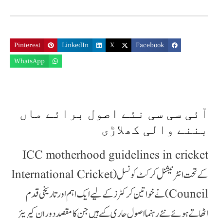
Pinterest
LinkedIn
X
Facebook
WhatsApp
آئی سی سی نئے اصول برائے ماں
بننے والی کھلاڑی
ICC motherhood guidelines in cricket
کے تحت انٹرنیشنل کرکٹ کونسل (International Cricket
Council) نے خواتین کرکٹرز کے لیے ایک اہم اور تاریخی قدم
اٹھاتے ہوئے نئے رہنما اصول جاری کیے ہیں جن کا مقصد دورانِ کیریئر