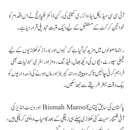
آئی سی سی میڈیکل ایڈوائزری کمیٹی کی رکن ڈاکٹر فلپا اِنج نے اس اقدام کو
خواتین کرکٹ کے مستقبل کے لیے ایک مثبت تبدیلی قرار دیا ہے۔
رہنما اصولوں میں مزید کہا گیا ہے کہ ٹیموں اور بورڈز کو کھلاڑیوں کے لیے
فیملی سپورٹ، بچوں کی دیکھ بھال، فیڈنگ رومز اور سفری سہولیات بھی
فراہم کرنی چاہئیں تاکہ وہ پیشہ ورانہ کیریئر اور ماں ہونے کی ذمہ داریوں کو
بیک وقت بہتر طریقے سے نبھا سکیں۔
پاکستان کی سابق کپتان Bismah Maroof اور ویسٹ انڈیز کی
آفی فلیچر سمیت کئی کھلاڑی پہلے ہی زچگی کے بعد کامیاب واپسی کر چکی ہیں،