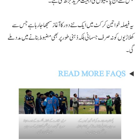
جس سے ان پالیسیوں کی اہمیت مزید بڑھ گئی ہے۔
یہ فیصلہ خواتین کرکٹ میں ایک نئے دور کا آغاز سمجھا جا رہا ہے جس سے
کھلاڑیوں کو نہ صرف جسمانی بلکہ ذہنی طور پر بھی مضبوط بنانے میں مدد ملے
گی۔
READ MORE FAQS
پاکستان اور بھارت کی خواتین ٹیموں کے
سری لنکا اے کے خلاف شکست کے بعد ویبھاؤ
درمیان ویمنز ٹی 20 ورلڈ کپ کا اہم مقابلہ
سوریا ونشی اور سری لنکن کھلاڑی کے درمیان
برمنگھم میں جاری ہے۔
تنازع کھڑا ہوگیا۔