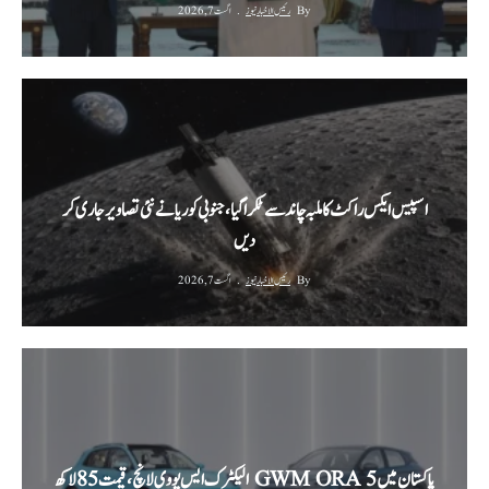
By
رئیس الاخبار نیوز
اگست 7, 2026
اسپیس ایکس راکٹ کا ملبہ چاند سے ٹکرا گیا، جنوبی کوریا نے نئی تصاویر جاری کر
دیں
By
رئیس الاخبار نیوز
اگست 7, 2026
پاکستان میں GWM ORA 5 الیکٹرک ایس یو وی لانچ، قیمت 85 لاکھ