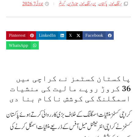
جولائی 7, 2026
بریکنگ نیوز
,
پاکستان
,
پن بریکنگ نیوز
,
تازه ترین
,
کرائم
Pinterest
LinkedIn
X
Facebook
WhatsApp
پاکستان کسٹمز نے کراچی میں
36 کروڑ روپے مالیت کی منشیات
اسمگلنگ کی کوشش ناکام بنا دی
کراچی کسٹمز منشیات اسمگلنگ کے خلاف بڑی کارروائی کرتے ہوئے پاکستان
کسٹمز نے کراچی انٹرنیشنل میل آفس کے ذریعے منشیات اسمگل کرنے کی