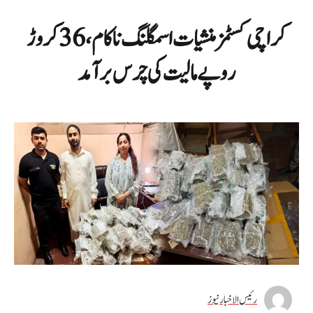
کراچی کسٹمز منشیات اسمگلنگ ناکام، 36 کروڑ
روپے مالیت کی چرس برآمد
رئیس الاخبار نیوز