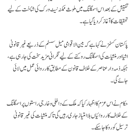
تفتیش کے بعد اس اسمگلنگ میں ملوث ممکنہ نیٹ ورک کی شناخت کے لیے
تحقیقات کا آغاز کر دیا گیا ہے۔
پاکستان کسٹمز نے کہا ہے کہ بین الاقوامی میل سسٹم کے ذریعے غیر قانونی
اشیا اور منشیات کی اسمگلنگ روکنے کے لیے نگرانی مزید سخت کی جا رہی ہے،
جبکہ ذمہ دار عناصر کے خلاف قانون کے مطابق کارروائی عمل میں لائی
جائے گی۔
حکام نے اس عزم کا اظہار کیا کہ ملک کے داخلی و خارجی راستوں پر اسمگلنگ
کے خلاف کارروائیاں بلاامتیاز جاری رہیں گی تاکہ منشیات کی غیر قانونی
ترسیل کو روکا جا سکے۔