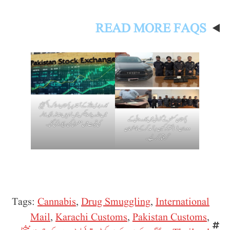
READ MORE FAQS
کاروباری ہفتے کے آغاز پر پاکستان اسٹاک ایکسچینج
میں ہنڈریڈ انڈیکس میں نمایاں اضافہ جبکہ ڈالر
پاکستان کسٹمز نے گڈانی میں کارروائی کے
کی قیمت میں معمولی کمی ریکارڈ کی گئی۔
دوران 11 کلو کوکین برآمد کرکے 4 ملزمان
گرفتار کر لیے۔
Tags:
Cannabis
,
Drug Smuggling
,
International
Mail
,
Karachi Customs
,
Pakistan Customs
,