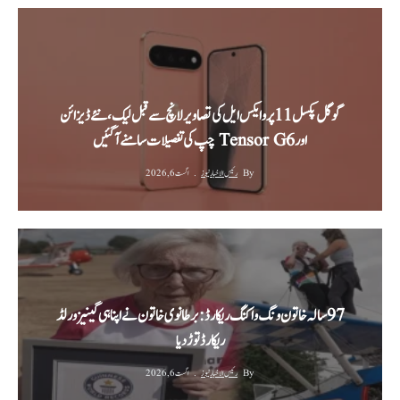
گوگل پکسل 11 پرو ایکس ایل کی تصاویر لانچ سے قبل لیک، نئے ڈیزائن
اور Tensor G6 چپ کی تفصیلات سامنے آ گئیں
By
رئیس الاخبار نیوز
اگست 6, 2026
‫97 سالہ خاتون ونگ واکنگ ریکارڈ: برطانوی خاتون نے اپنا ہی گینیز ورلڈ
ریکارڈ توڑ دیا‬
By
رئیس الاخبار نیوز
اگست 6, 2026