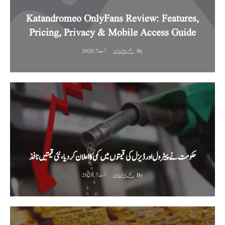
Katandromeo OnlyFans Review: Features,
Pricing, Privacy & Mobile Access Guide
By
رئیس الاخبار نیوز
اگست 7, 2026
حکومت نے پیٹرول اور ڈیزل کی قیمتوں میں کمی کا اعلان کر دیا، نئی قیمتیں نافذ
By
رئیس الاخبار نیوز
اگست 7, 2026