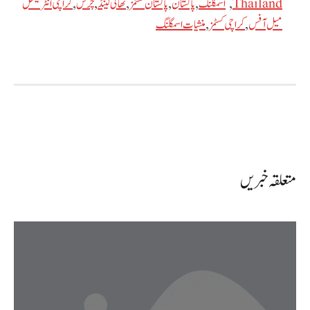
Thailand
,
اسمگلنگ
,
پاکستان
,
پاکستان کسٹمز
,
تھائی لینڈ
,
چرس
,
کراچی انٹرنیشنل
میل آفس
,
کراچی کسٹمز
,
منشیات اسمگلنگ
متعلقہ خبریں