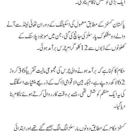
ایک بڑی کوشش ناکام بنا دی۔
پاکستان کسٹمز کے مطابق معمول کی اسکیننگ کے دوران تھائی لینڈ سے آنے
والے دو مشکوک پارسلز کی جانچ کی گئی، جن میں موجود پلاسٹک کے
کھلونوں کے ڈبوں سے 12 کلوگرام چرس برآمد ہوئی۔
حکام کا کہنا ہے کہ برآمد ہونے والی چرس کی مجموعی مالیت تقریباً 36 کروڑ
62 لاکھ روپے ہے، جبکہ بین الاقوامی ڈاک کے ذریعے منشیات اسمگلنگ
کی یہ ایک منظم کوشش تھی، جسے بروقت کارروائی کرتے ہوئے ناکام بنا
دیا گیا۔
کسٹمز حکام کے مطابق دونوں پارسلز الگ الگ بھیجے گئے تھے اور ابتدائی