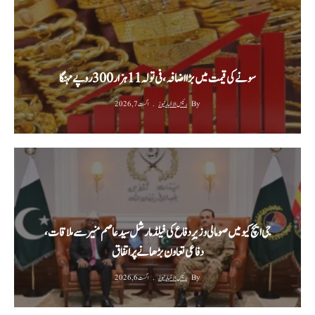
سونے کی قیمت میں بڑا اضافہ، فی تولہ 11 ہزار 300 روپے مہنگا
By
رئیس الاخبار نیوز
اگست 7, 2026
جی ایچ کیو میں صومالی وزیرِ دفاع کی فیلڈ مارشل سید عاصم منیر سے ملاقات،
دفاعی تعاون بڑھانے پر اتفاق
By
رئیس الاخبار نیوز
اگست 6, 2026