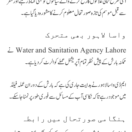
اسی طرح شمالی علاقوں کا رخ کرنے والے سیاحوں کو بھی محتاط رہنے اور سفر
سے قبل موسم کی تازہ صورتحال معلوم کرنے کا مشورہ دیا گیا ہے۔
واسا لاہور بھی متحرک
Water and Sanitation Agency Lahore نے
ممکنہ بارش کے پیش نظر تمام آپریشنل عملے کو الرٹ کر دیا ہے۔
ایم ڈی واسا لاہور نے ہدایت جاری کی ہے کہ بارش کے دوران عملہ فیلڈ
میں موجود رہے تاکہ نکاسی آب کے مسائل سے فوری طور پر نمٹا جا سکے۔
ہنگامی صورتحال میں رابطہ