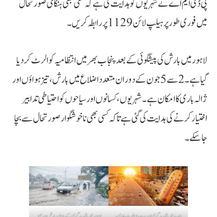
پی ڈی ایم اے نے شہریوں کو ہدایت کی ہے کہ کسی بھی ہنگامی صورتحال
میں فوری طور پر ہیلپ لائن 1129 پر رابطہ کریں۔
لاہور میں بارش کی پیشگوئی کے بعد پنجاب بھر میں انتظامیہ کو الرٹ کر دیا
گیا ہے۔ 2 سے 5 جون کے دوران متعدد اضلاع میں بارش، تیز ہواؤں اور
ژالہ باری کا امکان ہے۔ شہریوں، کسانوں اور سیاحوں کو احتیاطی تدابیر
اختیار کرنے کی ہدایت کی گئی ہے تاکہ کسی بھی ناخوشگوار صورتحال سے بچا
جا سکے۔
سندھ میں شدید گرمی اور ہیٹ ویو الرٹ جاری،
لاہور میں شدید گرمی کے باوجود بارش اور تیز