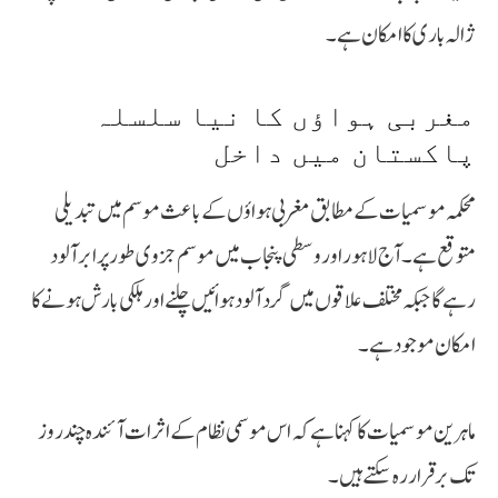
ژالہ باری کا امکان ہے۔
مغربی ہواؤں کا نیا سلسلہ
پاکستان میں داخل
محکمہ موسمیات کے مطابق مغربی ہواؤں کے باعث موسم میں تبدیلی
متوقع ہے۔ آج لاہور اور وسطی پنجاب میں موسم جزوی طور پر ابر آلود
رہے گا جبکہ مختلف علاقوں میں گرد آلود ہوائیں چلنے اور ہلکی بارش ہونے کا
امکان موجود ہے۔
ماہرین موسمیات کا کہنا ہے کہ اس موسمی نظام کے اثرات آئندہ چند روز
تک برقرار رہ سکتے ہیں۔