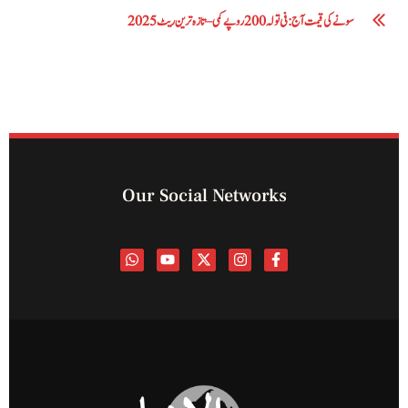
سونے کی قیمت آج: فی تولہ 200 روپے کمی – تازہ ترین ریٹ 2025
Our Social Networks