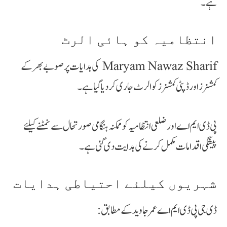
ہے۔
انتظامیہ کو ہائی الرٹ
Maryam Nawaz Sharif کی ہدایات پر صوبے بھر کے
کمشنرز اور ڈپٹی کمشنرز کو الرٹ جاری کر دیا گیا ہے۔
پی ڈی ایم اے اور ضلعی انتظامیہ کو ممکنہ ہنگامی صورتحال سے نمٹنے کیلئے
پیشگی اقدامات مکمل کرنے کی ہدایت دی گئی ہے۔
شہریوں کیلئے احتیاطی ہدایات
ڈی جی پی ڈی ایم اے عمر جاوید کے مطابق: