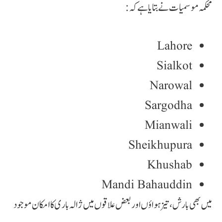
محکمہ موسمیات نے بتایا ہے کہ:
Lahore
Sialkot
Narowal
Sargodha
Mianwali
Sheikhupura
Khushab
Mandi Bahauddin
میں بھی بارش، تیز ہواؤں اور بعض علاقوں میں ژالہ باری کا امکان موجود