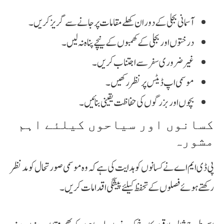
آسمانی بجلی کے دوران کھلے مقامات پر جانے سے گریز کریں۔
درختوں اور بجلی کے کھمبوں کے نیچے پناہ نہ لیں۔
غیر ضروری سفر سے اجتناب کریں۔
موسمی اپ ڈیٹس پر نظر رکھیں۔
بچوں اور بزرگوں کی حفاظت یقینی بنائیں۔
کسانوں اور سیاحوں کیلئے اہم
مشورہ
پی ڈی ایم اے نے کسانوں کو ہدایت کی ہے کہ وہ موسمی صورتحال کو مدنظر
رکھتے ہوئے فصلوں کے تحفظ کیلئے پیشگی اقدامات کریں۔