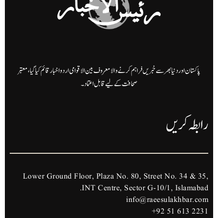
پاکستان اور دنیا بھر سے خبریں فراہم کرنے والا معروف بین الاقوامی اردو اخبار قائم کیا گیا، معتبر
صحافت کے لیے قابل اعتماد۔
رابطہ کریں
Lower Ground Floor, Plaza No. 80, Street No. 34 & 35,
INT Centre, Sector G-10/1, Islamabad.
info@raeesulakhbar.com
+92 51 613 2231