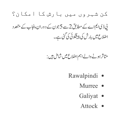
کن شہروں میں بارش کا امکان؟
پی ڈی ایم اے کے مطابق 2 سے 5 جون کے دوران پنجاب کے متعدد
اضلاع میں بارش کی پیشگوئی کی گئی ہے۔
متاثر ہونے والے اہم اضلاع میں شامل ہیں:
Rawalpindi
Murree
Galiyat
Attock