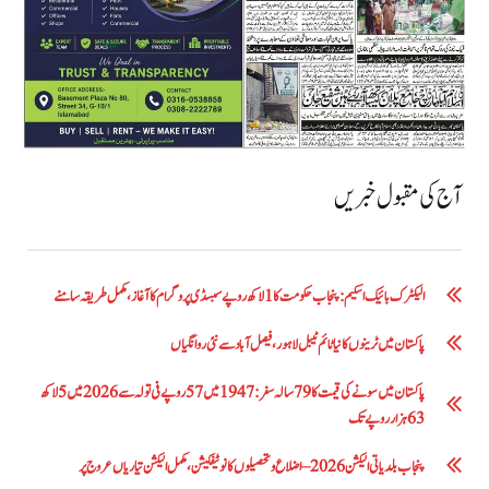
آج کی مقبول خبریں
الیکٹرک بائیک اسکیم: پنجاب حکومت کا1 لاکھ روپے سبسڈی پروگرام کا آغاز ،مکمل طریقہ سامنے
پاکستان میں ٹرینوں کا نیا ٹائم ٹیبل لاہور، فیصل آباد سے نئی روانگیاں
پاکستان میں سونے کی قیمت کا 79 سالہ سفر: 1947 میں 57 روپے فی تولہ سے 2026 میں 5 لاکھ
63 ہزار روپے تک
پنجاب بلدیاتی الیکشن 2026 – اضلاع و تحصیلوں کا نوٹیفکیشن، مکمل الیکشن تیاریاں عروج پر