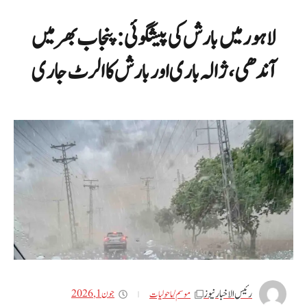
لاہور میں بارش کی پیشگوئی: پنجاب بھر میں
آندھی، ژالہ باری اور بارش کا الرٹ جاری
رئیس الاخبار نیوز
جون 1, 2026
موسم / ما حولیات