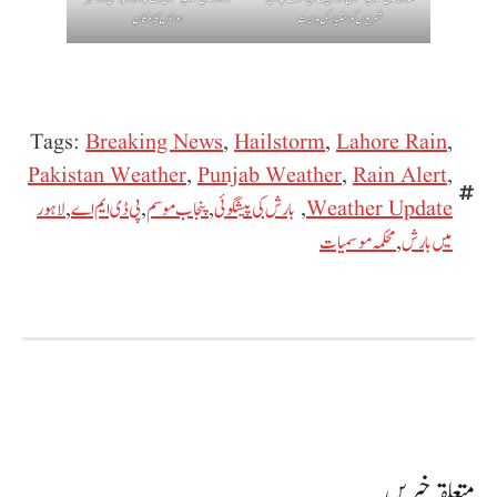
شہریوں کو احتیاط کی ہدایت
ہواؤں کا امکان
Tags:
Breaking News
,
Hailstorm
,
Lahore Rain
,
Pakistan Weather
,
Punjab Weather
,
Rain Alert
,
Weather Update
,
بارش کی پیشگوئی
,
پنجاب موسم
,
پی ڈی ایم اے
,
لاہور
میں بارش
,
محکمہ موسمیات
متعلقہ خبریں