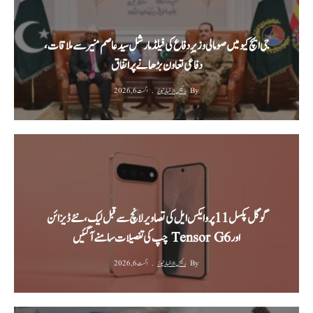
جی ایچ کیو میں صومالی وزیرِ دفاع کی فیلڈ مارشل سید عاصم منیر سے ملاقات،
دفاعی تعاون بڑھانے پر اتفاق
By
رئیس الاخبار نیوز
اگست 6, 2026
گوگل پکسل 11 پرو ایکس ایل کی تصاویر لانچ سے قبل لیک، نئے ڈیزائن
اور Tensor G6 چپ کی تفصیلات سامنے آ گئیں
By
رئیس الاخبار نیوز
اگست 6, 2026