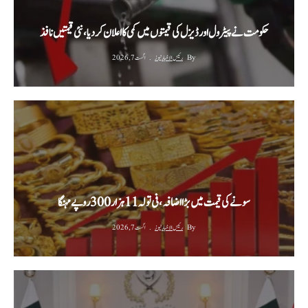
حکومت نے پیٹرول اور ڈیزل کی قیمتوں میں کمی کا اعلان کر دیا، نئی قیمتیں نافذ
By
رئیس الاخبار نیوز
اگست 7, 2026
سونے کی قیمت میں بڑا اضافہ، فی تولہ 11 ہزار 300 روپے مہنگا
By
رئیس الاخبار نیوز
اگست 7, 2026