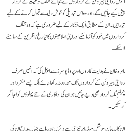
انہیں روایتی ہیروئن کے کرداروں کے بجائے مختلف نوعیت کے کردار
پیش کیے جائیں گے، اور وہ اس تبدیلی کو خوش دلی سے قبول کرنے کے لیے
تیار ہیں۔ ان کے مطابق ایک فنکار کے لیے ضروری ہے کہ وہ مختلف
کرداروں میں خود کو آزما سکے اور اپنی صلاحیتوں کا نیا رخ ناظرین کے سامنے
لا سکے۔
ماہرہ خان نے ہدایت کاروں اور پروڈیوسرز سے اپیل کی کہ انہیں صرف
روایتی ہیروئن کے کرداروں تک محدود نہ رکھا جائے بلکہ ایسے منفرد اور
چیلنجنگ کردار بھی دیے جائیں جو ان کی اداکاری کے نئے پہلوؤں کو اجاگر
کر سکیں۔
ان کا یہ بیان سوشل میڈیا پر تیزی سے وائرل ہو رہا ہے جہاں مداح ان کی