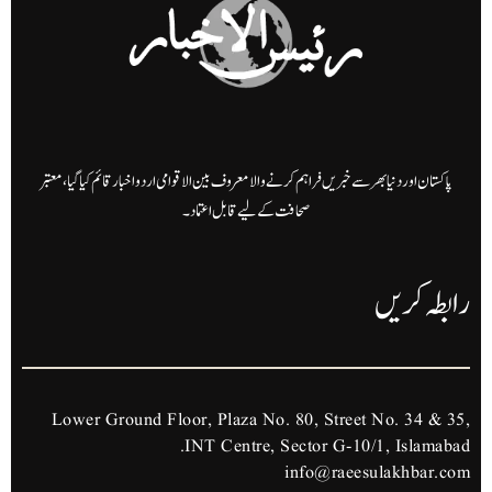
پاکستان اور دنیا بھر سے خبریں فراہم کرنے والا معروف بین الاقوامی اردو اخبار قائم کیا گیا، معتبر
صحافت کے لیے قابل اعتماد۔
رابطہ کریں
Lower Ground Floor, Plaza No. 80, Street No. 34 & 35,
INT Centre, Sector G-10/1, Islamabad.
info@raeesulakhbar.com