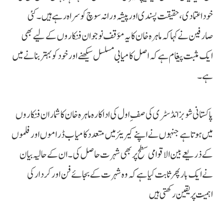
خود اعتمادی، حقیقت پسندی اور پیشہ ورانہ سوچ کو سراہ رہے ہیں۔ کئی
صارفین نے کہا کہ ماہرہ خان کا یہ مؤقف نوجوان فنکاروں کے لیے بھی
ایک مثبت پیغام ہے کہ اصل کامیابی مسلسل سیکھنے اور خود کو بہتر بنانے میں
ہے۔
پاکستانی شوبز انڈسٹری کی صفِ اول کی اداکارہ ماہرہ خان کا شمار ان فنکاروں
میں ہوتا ہے جنہوں نے اپنے کیریئر میں متعدد کامیاب ڈراموں اور فلموں
کے ذریعے بین الاقوامی سطح پر بھی شہرت حاصل کی۔ ان کے حالیہ بیان
نے ایک بار پھر ثابت کیا ہے کہ وہ شہرت کے بجائے فن اور کردار کی
اہمیت پر یقین رکھتی ہیں