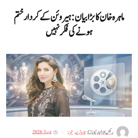
ماہرہ خان کا بڑا بیان: ہیروئن کے کردار ختم
ہونے کی فکر نہیں
رئیس الاخبار نیوز
جون 3, 2026
تازه ترین
,
شوبز