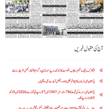
آج کی مقبول خبریں
الیکٹرک بائیک اسکیم: پنجاب حکومت کا1 لاکھ روپے سبسڈی پروگرام کا آغاز ،مکمل طریقہ سامنے
پاکستان میں ٹرینوں کا نیا ٹائم ٹیبل لاہور، فیصل آباد سے نئی روانگیاں
پاکستان میں سونے کی قیمت کا 79 سالہ سفر: 1947 میں 57 روپے فی تولہ سے 2026 میں 5 لاکھ
63 ہزار روپے تک
پنجاب بلدیاتی الیکشن 2026 – اضلاع و تحصیلوں کا نوٹیفکیشن، مکمل الیکشن تیاریاں عروج پر