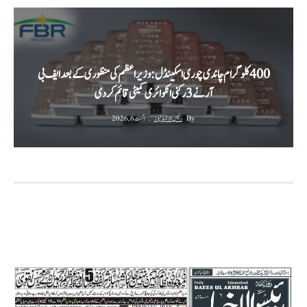
‫400 کلو گرام چاندی چوری اسکینڈل: وزیراعظم کی منظوری کے بعد ایف بی
آر نے 3 رکنی انکوائری کمیٹی قائم کر دی‬
By
رئیس الاخبار نیوز
اگست 6, 2026