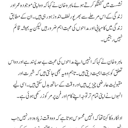
نشست میں گفتگو کرتے ہوئے ماہرہ خان نے کہا کہ وہ اپنی موجودہ عمر اور
زندگی کے اس مرحلے سے بھرپور لطف اندوز ہو رہی ہیں۔ ان کے مطابق
زندگی میں کامیابی اور مداحوں کی محبت اہم ضرور ہیں لیکن یہ ہمیشہ قائم
نہیں رہتیں۔
ماہرہ خان نے کہا کہ انہیں اپنے مداحوں کی محبت بے حد پسند ہے اور وہ اس
تعلق کو بہت اہمیت دیتی ہیں۔ تاہم وہ یہ بھی جانتی ہیں کہ شہرت اور
مقبولیت عارضی چیزیں ہیں اور وقت کے ساتھ بدل سکتی ہیں۔ اسی لیے
انہوں نے اپنی تمام تر توجہ اپنے کام اور فن پر مرکوز رکھی ہوئی ہے۔
اداکارہ کا کہنا تھا کہ انہیں محسوس ہوتا ہے کہ وہ وقت زیادہ دور نہیں جب