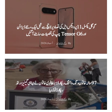
گوگل پکسل 11 پرو ایکس ایل کی تصاویر لانچ سے قبل لیک، نئے ڈیزائن
اور Tensor G6 چپ کی تفصیلات سامنے آ گئیں
By
رئیس الاخبار نیوز
اگست 6, 2026
‫97 سالہ خاتون ونگ واکنگ ریکارڈ: برطانوی خاتون نے اپنا ہی گینیز ورلڈ
ریکارڈ توڑ دیا‬
By
رئیس الاخبار نیوز
اگست 6, 2026