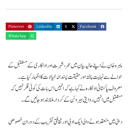
Pinterest
LinkedIn
X
Facebook
WhatsApp
ماہرہ خان نے اپنے حالیہ بیان میں عمر، شہرت اور اداکاری کے مستقبل کے
حوالے سے نہایت پختہ اور حقیقت پسندانہ خیالات کا اظہار کیا ہے۔
معروف پاکستانی اداکارہ نے کہا ہے کہ انہیں اس بات کی کوئی فکر نہیں کہ
مستقبل میں انہیں روایتی ہیروئن کے کردار ملنا بند ہو جائیں گے۔
دبئی میں منعقد ہونے والی ایک ادبی اور ثقافتی تقریب کے دوران خصوصی