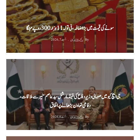
سونے کی قیمت میں بڑا اضافہ، فی تولہ 11 ہزار 300 روپے مہنگا
By
رئیس الاخبار نیوز
اگست 7, 2026
جی ایچ کیو میں صومالی وزیرِ دفاع کی فیلڈ مارشل سید عاصم منیر سے ملاقات،
دفاعی تعاون بڑھانے پر اتفاق
By
رئیس الاخبار نیوز
اگست 6, 2026