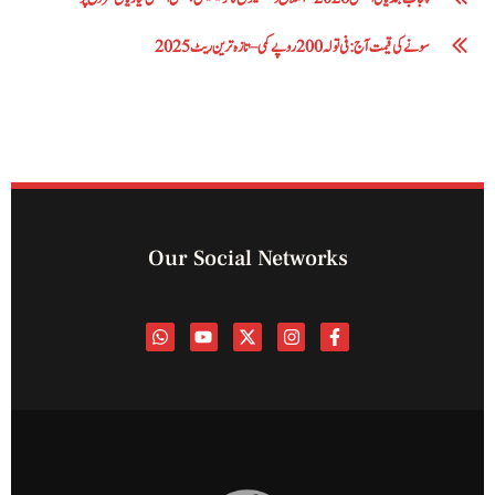
سونے کی قیمت آج: فی تولہ 200 روپے کمی – تازہ ترین ریٹ 2025
Our Social Networks