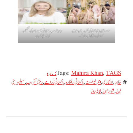
مومنہ اقبال اپنی شادی کی تقریب میں سنہری
وینیسا ٹرمپ نے چھاتی کے سرطان کی تشخیص
کڑھائی دار لہنگے میں جلوہ گر
کی تصدیق کر دی
,
Mahira Khan
Tags:
TAGS: ماہرہ
خان
,
اداکاری
,
انٹرٹینمنٹ
,
پاکستانی اداکارہ
,
پاکستانی ڈرامے
,
دبئی تقریب
,
سیلیبریٹی
نیوز
,
شوبز نیوز
,
لالی ووڈ