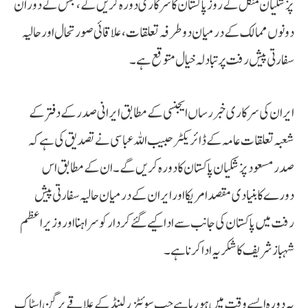
پزشکیان منگل کے روز پاکستان کا سرکاری دورہ کریں گے، جس کے دوران
دونوں ممالک کے درمیان دوطرفہ تعلقات، علاقائی صورتحال اور حالیہ
سفارتی پیش رفت پر تبادلہ خیال متوقع ہے۔
ایران کی سرکاری خبر رساں ایجنسی کے مطابق ایرانی صدر کے دفتر کے
شعبہ تعلقات عامہ کے ڈائریکٹر حبیب اللہ عباسی نے تصدیق کی ہے کہ
صدر مسعود پزشکیان پاکستان کا دورہ کریں گے۔ ان کے مطابق اس
دورے کا بنیادی مقصد امریکا اور ایران کے درمیان حالیہ سفارتی پیش
رفت میں پاکستان کی جانب سے ادا کیے گئے کردار کو سراہنا اور وزیراعظم
شہباز شریف کا شکریہ ادا کرنا ہے۔
یہ دورہ ایسے وقت میں ہو رہا ہے جب سوئٹزرلینڈ کے علاقے برگن اسٹاک