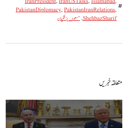
IranPresident
,
IranUSTalks
,
Islamabad
,
PakistanDiplomacy
,
PakistanIranRelations
,
ShehbazSharif
,
مسعود_پزشکیان
متعلقہ خبریں