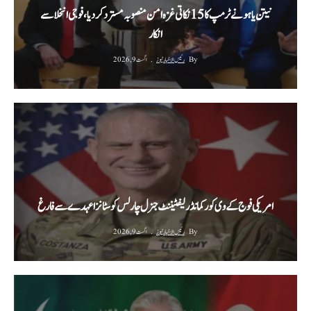
نیتن یاہو نے ٹرمپ کا 15 نکاتی غزہ امن منصوبہ مسترد کردیا، فوجی انخلا سے
انکار
By
رئیس الاخبار نیوز
اگست 9, 2026
امریکی فوج کے وی کور کمانڈر لیفٹیننٹ جنرل چارلس کوسٹانزا عہدے سے فارغ
By
رئیس الاخبار نیوز
اگست 9, 2026