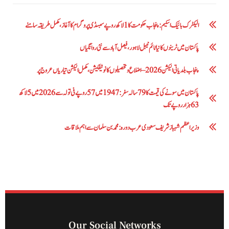
الیکٹرک بائیک اسکیم: پنجاب حکومت کا1 لاکھ روپے سبسڈی پروگرام کا آغاز ،مکمل طریقہ سامنے
پاکستان میں ٹرینوں کا نیا ٹائم ٹیبل لاہور، فیصل آباد سے نئی روانگیاں
پنجاب بلدیاتی الیکشن 2026 – اضلاع و تحصیلوں کا نوٹیفکیشن، مکمل الیکشن تیاریاں عروج پر
پاکستان میں سونے کی قیمت کا 79 سالہ سفر: 1947 میں 57 روپے فی تولہ سے 2026 میں 5 لاکھ
63 ہزار روپے تک
وزیراعظم شہباز شریف سعودی عرب دورہ: محمد بن سلمان سے اہم ملاقات
Our Social Networks