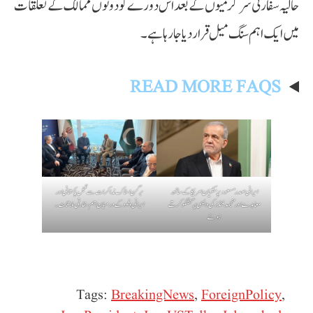
حالیہ سفارتی سرگرمیوں کے بعد اس دورے کو دونوں ممالک کے تعلقات
میں ایک اہم سنگ میل قرار دیا جا رہا ہے۔
READ MORE FAQS
ایرانی صدر مسعود پزشکیان امریکا کے ساتھ
برگن اسٹاک مذاکرات سے قبل پاکستانی اور
معاہدے اور منجمد فنڈز کی واپسی پر گفتگو کرتے
ایرانی وفود کے درمیان اہم سفارتی ملاقات۔
ہوئے
Tags:
BreakingNews
,
ForeignPolicy
,