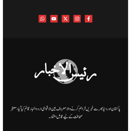
پاکستان اور دنیا بھر سے خبریں فراہم کرنے والا معروف بین الاقوامی اردو اخبار قائم کیا گیا، معتبر
صحافت کے لیے قابل اعتماد۔