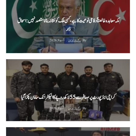
مکہ معاہدہ خالصتاً دفاعی نوعیت کا ہے، کسی ملک کو نشانہ بنانا مقصد نہیں: اسحاق
ڈار
By
رئیس الاخبار نیوز
اگست 9, 2026
کراچی ایئرپورٹ پر مسافر سے 55 لاکھ روپے کا الیکٹرانک سامان پکڑا گیا
By
رئیس الاخبار نیوز
اگست 9, 2026