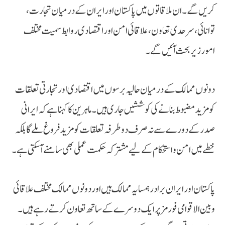
کریں گے۔ ان ملاقاتوں میں پاکستان اور ایران کے درمیان تجارت،
توانائی، سرحدی تعاون، علاقائی امن اور اقتصادی روابط سمیت مختلف
امور زیر بحث آئیں گے۔
دونوں ممالک کے درمیان حالیہ برسوں میں اقتصادی اور تجارتی تعلقات
کو مزید مضبوط بنانے کی کوششیں جاری ہیں۔ ماہرین کا کہنا ہے کہ ایرانی
صدر کے دورے سے نہ صرف دوطرفہ تعلقات کو مزید فروغ ملے گا بلکہ
خطے میں امن و استحکام کے لیے مشترکہ حکمت عملی بھی سامنے آ سکتی ہے۔
پاکستان اور ایران برادر ہمسایہ ممالک ہیں اور دونوں ممالک مختلف علاقائی
و بین الاقوامی فورمز پر ایک دوسرے کے ساتھ تعاون کرتے رہے ہیں۔