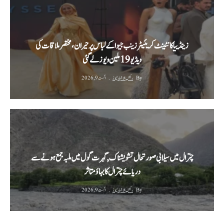
زینڈییا کانٹینٹ کریئیٹر زینب جیوا کے لباس پر حیران، مختصر ملاقات کی
ویڈیو 19 ملین ویوز لے گئی
By
رئیس الاخبار نیوز
اگست 9, 2026
چترال میں سیلابی صورتحال تشویشناک,گہرت گول میں ملبہ جمع ہونے سے
دریائے چترال کا بہاؤ متاثر
By
رئیس الاخبار نیوز
اگست 9, 2026