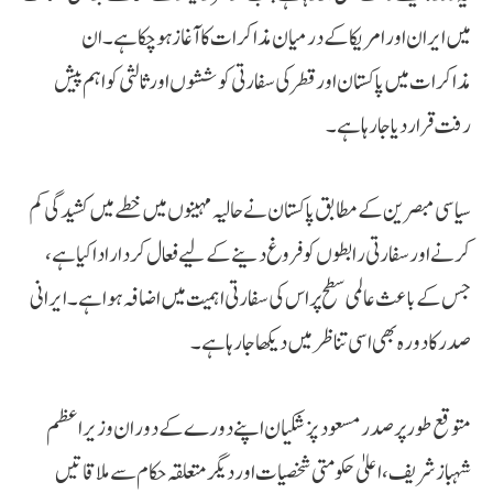
میں ایران اور امریکا کے درمیان مذاکرات کا آغاز ہو چکا ہے۔ ان
مذاکرات میں پاکستان اور قطر کی سفارتی کوششوں اور ثالثی کو اہم پیش
رفت قرار دیا جا رہا ہے۔
سیاسی مبصرین کے مطابق پاکستان نے حالیہ مہینوں میں خطے میں کشیدگی کم
کرنے اور سفارتی رابطوں کو فروغ دینے کے لیے فعال کردار ادا کیا ہے،
جس کے باعث عالمی سطح پر اس کی سفارتی اہمیت میں اضافہ ہوا ہے۔ ایرانی
صدر کا دورہ بھی اسی تناظر میں دیکھا جا رہا ہے۔
متوقع طور پر صدر مسعود پزشکیان اپنے دورے کے دوران وزیراعظم
شہباز شریف، اعلیٰ حکومتی شخصیات اور دیگر متعلقہ حکام سے ملاقاتیں