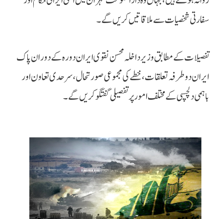
روانہ ہوگئے ہیں، جہاں وہ دارالحکومت تہران میں اعلیٰ ایرانی حکام اور
سفارتی شخصیات سے ملاقاتیں کریں گے۔
تفصیلات کے مطابق وزیر داخلہ محسن نقوی ایران دورہ کے دوران پاک
ایران دوطرفہ تعلقات، خطے کی مجموعی صورتحال، سرحدی تعاون اور
باہمی دلچسپی کے مختلف امور پر تفصیلی گفتگو کریں گے۔