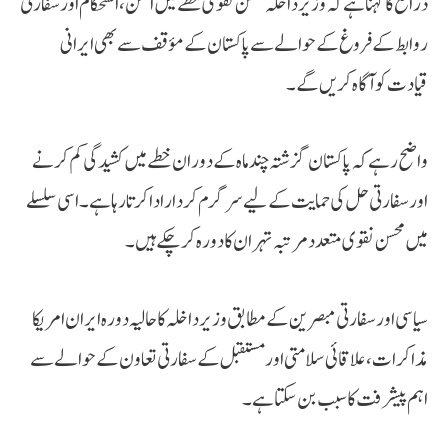
ذرائع کا کہنا ہے کہ وزیر داخلہ محسن نقوی خطے میں امن، استحکام اور سفارتی
روابط کے فروغ کے حوالے سے پاکستان کے مؤقف سے بھی ایرانی
قیادت کو آگاہ کریں گے۔
واضح رہے کہ پاکستان گزشتہ چند ماہ کے دوران خطے میں کشیدگی کم کرنے
اور سفارتی حل کی حمایت کے لیے سرگرم کردار ادا کرتا رہا ہے۔ اسی سلسلے
میں محسن نقوی متعدد مرتبہ تہران کا دورہ کرچکے ہیں۔
سیاسی اور سفارتی مبصرین کے مطابق وزیر داخلہ کا حالیہ دورہ ایران امریکا
مذاکرات، علاقائی سلامتی اور مستقبل کے سفارتی تعاون کے حوالے سے
اہم پیشرفت کا سبب بن سکتا ہے۔