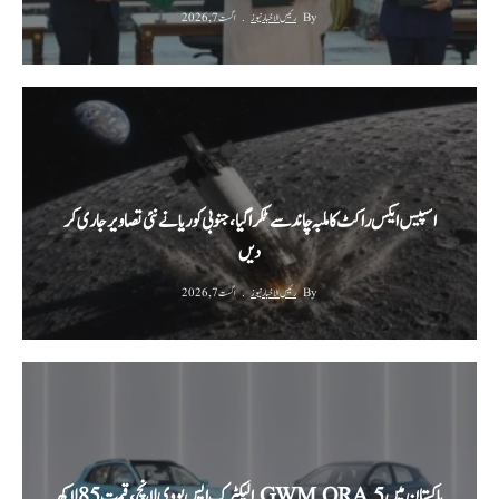
By
رئیس الاخبار نیوز
اگست 7, 2026
اسپیس ایکس راکٹ کا ملبہ چاند سے ٹکرا گیا، جنوبی کوریا نے نئی تصاویر جاری کر
دیں
By
رئیس الاخبار نیوز
اگست 7, 2026
پاکستان میں GWM ORA 5 الیکٹرک ایس یو وی لانچ، قیمت 85 لاکھ