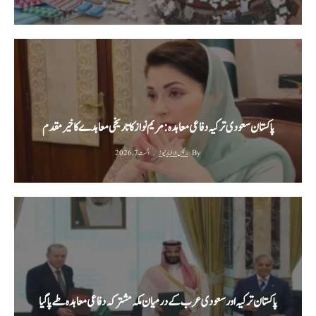
پاکستان سعودی ترکیہ دفاعی معاہدہ: مریم نواز کا تاریخی معاہدے کا خیرمقدم
By
رئیس الاخبار نیوز
اگست 7, 2026
پاکستان ترکیہ اور سعودی عرب کے درمیان مکہ مشترکہ دفاعی معاہدہ طے پا گیا