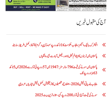
آج کی مقبول خبریں
الیکٹرک بائیک اسکیم: پنجاب حکومت کا1 لاکھ روپے سبسڈی پروگرام کا آغاز ،مکمل طریقہ سامنے
پاکستان میں ٹرینوں کا نیا ٹائم ٹیبل لاہور، فیصل آباد سے نئی روانگیاں
پاکستان میں سونے کی قیمت کا 79 سالہ سفر: 1947 میں 57 روپے فی تولہ سے 2026 میں 5 لاکھ
63 ہزار روپے تک
پنجاب بلدیاتی الیکشن 2026 – اضلاع و تحصیلوں کا نوٹیفکیشن، مکمل الیکشن تیاریاں عروج پر
سونے کی قیمت آج: فی تولہ 200 روپے کمی – تازہ ترین ریٹ 2025