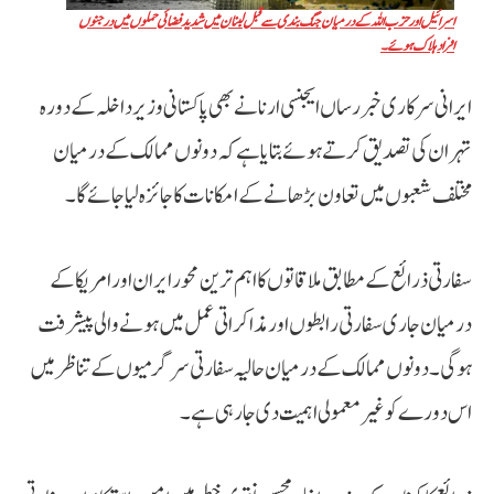
اسرائیل اور حزب اللہ کے درمیان جنگ بندی سے قبل لبنان میں شدید فضائی حملوں میں درجنوں
افراد ہلاک ہوئے۔
ایرانی سرکاری خبر رساں ایجنسی ارنا نے بھی پاکستانی وزیر داخلہ کے دورہ
تہران کی تصدیق کرتے ہوئے بتایا ہے کہ دونوں ممالک کے درمیان
مختلف شعبوں میں تعاون بڑھانے کے امکانات کا جائزہ لیا جائے گا۔
سفارتی ذرائع کے مطابق ملاقاتوں کا اہم ترین محور ایران اور امریکا کے
درمیان جاری سفارتی رابطوں اور مذاکراتی عمل میں ہونے والی پیشرفت
ہوگی۔ دونوں ممالک کے درمیان حالیہ سفارتی سرگرمیوں کے تناظر میں
اس دورے کو غیر معمولی اہمیت دی جا رہی ہے۔