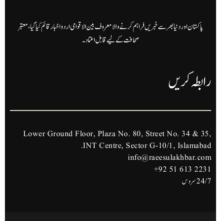
پاکستان اور دنیا بھر سے خبریں فراہم کرنے والا معروف بین الاقوامی اردو اخبار قائم کیا گیا، معتبر
صحافت کے لیے قابل اعتماد۔
رابطہ کریں
Lower Ground Floor, Plaza No. 80, Street No. 34 & 35,
INT Centre, Sector G-10/1, Islamabad.
info@raeesulakhbar.com
+92 51 613 2231
24/7 سروس