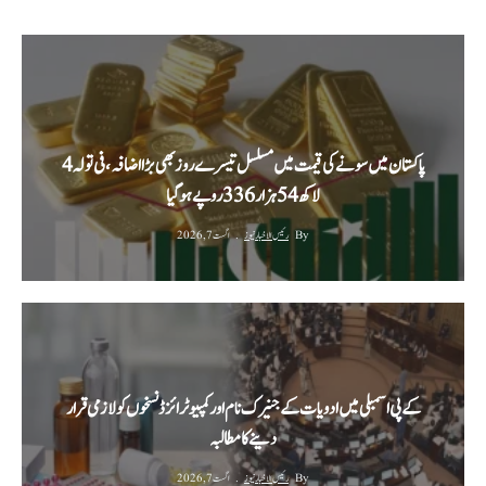
پاکستان میں سونے کی قیمت میں مسلسل تیسرے روز بھی بڑا اضافہ، فی تولہ 4
لاکھ 54 ہزار 336 روپے ہوگیا
By
رئیس الاخبار نیوز
اگست 7, 2026
کے پی اسمبلی میں ادویات کے جنیرک نام اور کمپیوٹرائزڈ نسخوں کو لازمی قرار
دینے کا مطالبہ
By
رئیس الاخبار نیوز
اگست 7, 2026