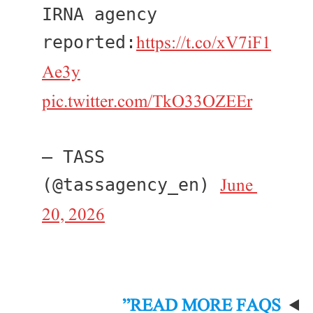
IRNA agency 
https://t.co/xV7iF1
reported:
Ae3y
pic.twitter.com/TkO33OZEEr
— TASS 
June 
(@tassagency_en) 
20, 2026
READ MORE FAQS”