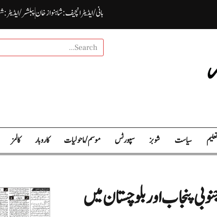
بانی / ایڈیٹرانچیف : شاہنواز خان
پبلشر/ ایڈیٹر : ش
علیم
سیاست
شوبز
سپورٹس
موسم / ما حولیات
کاروبار
کالمز
نوبی پنجاب اور بلوچستان میں