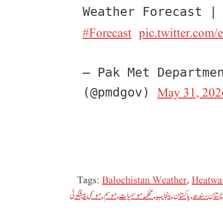
Weather Forecast |
#Forecast
pic.twitter.com
Pak Met Departme محکمہ موسمیات 
May 31, 202
(@pmdgov) 
Tags:
Balochistan Weather
,
Heatwa
چستان، سندھ
,
پاکستان
,
پنجاب
,
محکمہ موسمیات
,
موسم
,
موسمی پیشگوئی