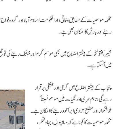
محکمہ موسمیات کے مطابق وفاقی دارالحکومت اسلام آباد اور گردونواح می
رہنے اور بارش کا امکان بھی ہے۔
خیبرپختونخوا کے بیشتر اضلاع میں بھی موسم گرم اور خشک رہنے کی توقع ہ
میں آ سکتا ہے۔
پنجاب کے بیشتر اضلاع میں گرمی اور خشکی برقرار
رہے گی، تاہم مری اور گلیات میں موسم نسبتاً
خوشگوار اور مطلع جزوی ابر آلود رہنے کا امکان ہے۔
محکمہ موسمیات کا کہنا ہے کہ ساہیوال، بہاولنگر،