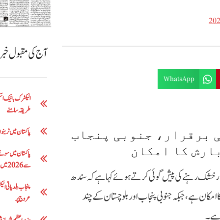
آج کی مقبول خب
WhatsApp
طریقہ سامنے
پاکستان میں ٹرینوں 
ی برقرار، جنوبی پنجاب
ارش کا امکان
سے 2026 میں 5 لاکھ 63 ہزار روپے تک
ور خشک رہنے کی پیش گوئی کرتے ہوئے کہا ہے کہ سندھ
ا امکان ہے، جبکہ جنوبی پنجاب اور بلوچستان کے چند
عروج پر
 ہے۔