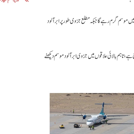
وزیراعظم شہباز 
ں موسم گرم رہے گا جبکہ مطلع جزوی طور پر ابر آلود
ے، تاہم بالائی علاقوں میں جزوی ابر آلود موسم دیکھنے