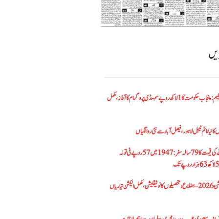
ریں
الیکٹرک بائیک اسکیم: پنجاب حکومت کا1 لاکھ روپے سبسڈی پروگرام کا آغاز ،مکمل
کا نیا ٹائم ٹیبل لاہور، فیصل آباد سے نئی روانگیاں
پاکستان میں سونے کی قیمت کا 79 سالہ سفر: 1947 میں 57 روپے فی تولہ
پنجاب بلدیاتی الیکشن 2026 – اضلاع و تحصیلوں کا نوٹیفکیشن، مکمل الیکشن تیاریاں