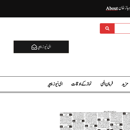
ہباز خان
About
ای نيوز پیپر
مزید
فرمان الہی
نماز کے اوقات
ای نيوز پیپر