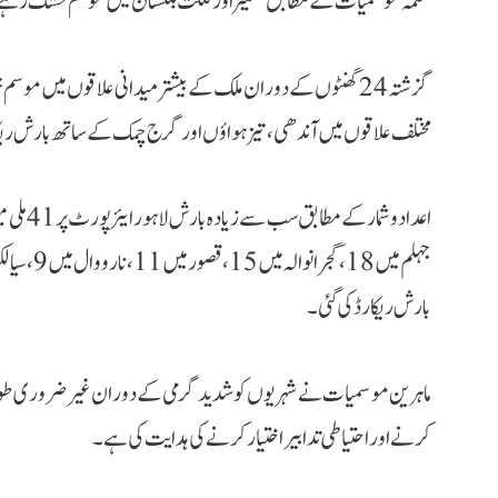
محکمہ موسمیات کے مطابق کشمیر اور گلگت بلتستان میں موسم خشک رہے گ
گزشتہ 24 گھنٹوں کے دوران ملک کے بیشتر میدانی علاقوں میں موس
مختلف علاقوں میں آندھی، تیز ہواؤں اور گرج چمک کے ساتھ بارش ریکا
بارش ریکارڈ کی گئی۔
ماہرین موسمیات نے شہریوں کو شدید گرمی کے دوران غیر ضروری طور پر 
کرنے اور احتیاطی تدابیر اختیار کرنے کی ہدایت کی ہے۔