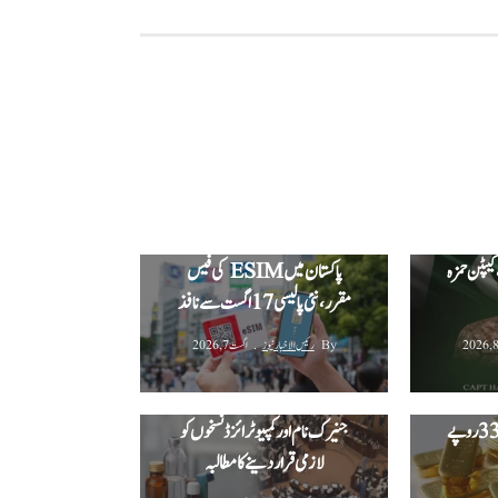
کا کامیاب
ک، کیپٹن حمزہ
پاکستان میں ESIM کی فیس
مقرر، نئی پالیسی 17 اگست سے نافذ
By
رئیس الاخبار نیوز
اگست 7, 2026
یمت میں
ا اضافہ،
کے پی اسمبلی میں ادویات کے
فی تولہ 4 لاکھ 54 ہزار 336 روپے
جنیرک نام اور کمپیوٹرائزڈ نسخوں کو
لازمی قرار دینے کا مطالبہ