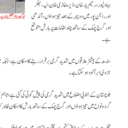
بہاولپور، رحیم یار خان، ڈیرہ غازی خان، لیہ، بھکر
اور راجن پور میں دوپہر کے بعد تیز ہواؤں، آندھی
نیو گوادر انٹرنیشنل ائیرپ
اور گرج چمک کے ساتھ چند مقامات پر بارش متوقع
ہے۔
سندھ کے بیشتر علاقوں میں شدید گرمی برقرار رہنے کا امکان ہے، جبکہ 
جزوی ابر آلود ہو سکتا ہے۔
بلوچستان کے جنوبی اضلاع میں شدید گرمی کی پیش گوئی کی گئی ہے، تاہم نص
گردونواح میں تیز ہواؤں اور گرج چمک کے ساتھ بارش کا امکان ظاہر کی