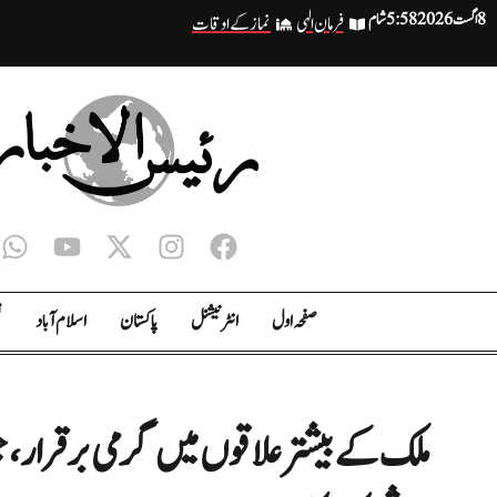
8 اگست 2026
5:58 شام
فرمان الہی
نماز کے اوقات
صفحہ اول
انٹر نیشنل
پاکستان
اسلام آباد
ت
ملک کے بیشتر علاقوں میں گرمی برقرار، ج