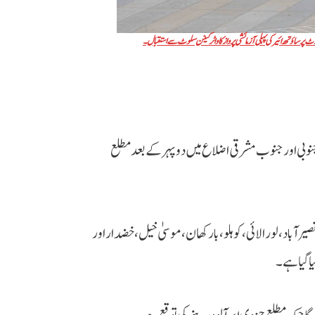
ورٹ پر ساؤتھ ائیر کی پہلی آزمائشی پرواز کا واٹر کینن سلوٹ سے استقبال۔
جنوبی اور جنوب مشرقی اضلاع میں دوپہر کے بعد مطلع
یر آباد، لورالائی، کوہلو، بارکھان، موسیٰ خیل، خضدار اور
ا گیا ہے۔