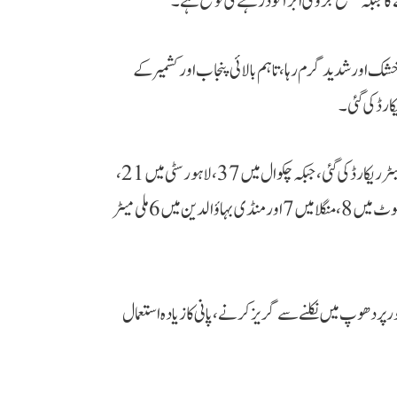
ا جبکہ مطلع جزوی ابر آلود رہنے کی توقع ہے۔
م خشک اور شدید گرم رہا، تاہم بالائی پنجاب اور کشمیر کے
رڈ کی گئی۔
اعداد و شمار کے مطابق سب سے زیادہ بارش لاہور ایئرپورٹ پر 41 ملی میٹر ریکارڈ کی گئی، جبکہ چکوال میں 37، لاہور سٹی میں 21،
جہلم میں 18، گجرانوالہ میں 15، قصور میں 11، نارووال میں 9، سیالکوٹ میں 8، منگلا میں 7 اور منڈی بہاؤالدین میں 6 ملی میٹر
دھوپ میں نکلنے سے گریز کرنے، پانی کا زیادہ استعمال