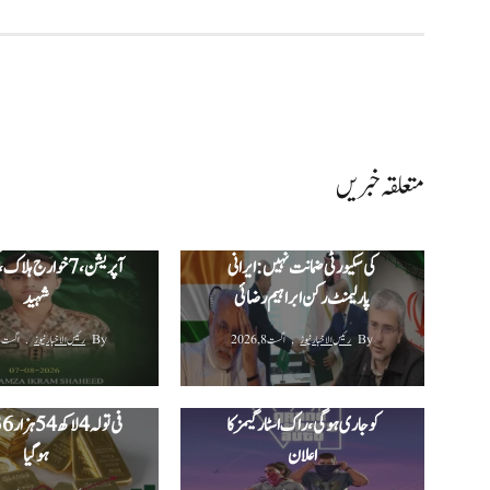
متعلقہ خبریں
پاکستان سعودی عرب اور ترکیہ
مشترکہ دفاعی معاہدہ سعودی عرب
ہنگو میں سیکیورٹی فورسز 
کی سکیورٹی ضمانت نہیں: ایرانی
آپریشن، 7 خوارج ہلا
پارلیمنٹ رکن ابراہیم رضائی
شہید
By
رئیس الاخبار نیوز
اگست 8, 2026
By
رئیس الاخبار نیوز
اگست 8, 2026
پاکستان میں سونے کی ق
جی ٹی اے 6 کی نئی جھلک 27 اگست
مسلسل تیسرے روز بھی بڑ
کو جاری ہوگی، راک اسٹار گیمز کا
اعلان
ہوگیا