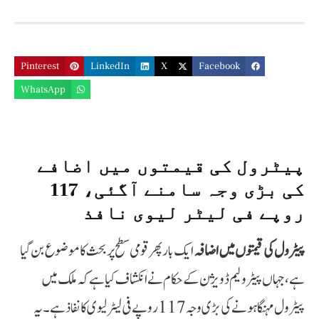
Pinterest
LinkedIn
X
Facebook
WhatsApp
پیٹرول کی قیمتوں میں اضافے
کی بڑی وجہ سامنے آگئی، 117
روپے فی لیٹر لیوی نافذ
پیٹرول کی قیمتوں میں اضافہ
ایک بار پھر قومی سطح پر بحث کا موضوع بن گیا
ہے، جہاں پیٹرولیم ڈویژن کے حکام نے انکشاف کیا ہے کہ ملک میں
پیٹرول مہنگا ہونے کی بڑی وجہ 117 روپے فی لیٹر لیوی کا نفاذ ہے۔ یہ