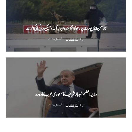
جرمن ایئرپورٹ پر دھماکا خیز ڈرون برآمد، سیکیورٹی ہائی الرٹ
By
رئیس الاخبار نیوز
اگست 6, 2026
وزیراعظم شہباز شریف کا سعودی عرب کا دورہ
By
رئیس الاخبار نیوز
اگست 6, 2026