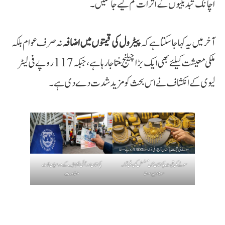
اچانک تبدیلیوں کے اثرات کم کیے جا سکیں۔
آخر میں یہ کہا جا سکتا ہے کہ
پیٹرول کی قیمتوں میں اضافہ
نہ صرف عوام بلکہ
ملکی معیشت کیلئے بھی ایک بڑا چیلنج بنتا جا رہا ہے، جبکہ 117 روپے فی لیٹر
لیوی کے انکشاف نے اس بحث کو مزید شدت دے دی ہے۔
سونے کی قیمت پاکستان میں مسلسل کمی، فی تولہ
پاکستان اور آئی ایم ایف کے درمیان بجٹ
سونا مزید سستا
مشاورت