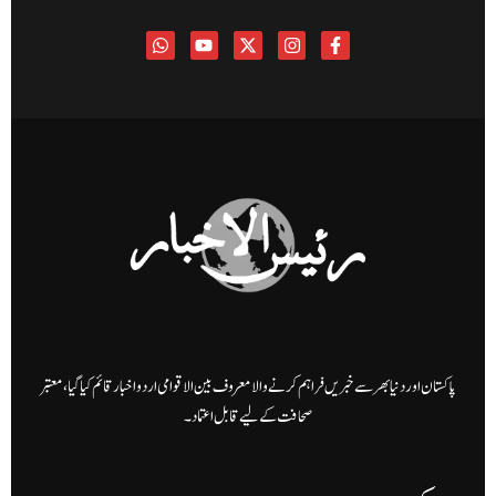
پاکستان اور دنیا بھر سے خبریں فراہم کرنے والا معروف بین الاقوامی اردو اخبار قائم کیا گیا، معتبر
صحافت کے لیے قابل اعتماد۔