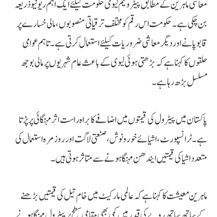
معاشی ماہرین کے مطابق پیٹرولیم لیوی حکومت کیلئے ایک اہم ریونیو ذریعہ
بن چکی ہے۔ حکومت اس رقم کو مختلف ترقیاتی منصوبوں، مالی خسارے پر
قابو پانے اور دیگر معاشی ضروریات کیلئے استعمال کرتی ہے۔ تاہم عوامی
حلقوں کا کہنا ہے کہ بڑھتی ہوئی لیوی کے باعث عام شہریوں پر مالی بوجھ
مسلسل بڑھ رہا ہے۔
پاکستان میں پیٹرول کی قیمتوں میں اضافے کا براہ راست اثر مہنگائی پر پڑتا
ہے۔ ٹرانسپورٹ، اشیائے خورونوش، صنعتی لاگت اور روزمرہ استعمال کی
متعدد اشیا کی قیمتیں ایندھن مہنگا ہونے سے متاثر ہوتی ہیں۔
ماہرین معیشت کا کہنا ہے کہ عالمی مارکیٹ میں خام تیل کی قیمتیں بڑھنے
کے ساتھ ساتھ روپے کی قدر میں کمی بھی مقامی سطح پر پیٹرول مہنگا ہونے