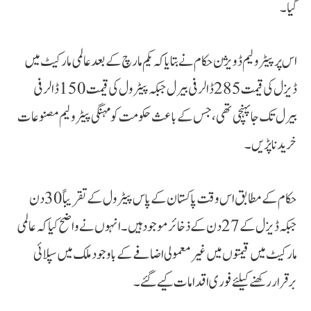
گیا۔
اس پر پیٹرولیم ڈویژن حکام نے بتایا کہ یکم مارچ کے بعد عالمی مارکیٹ میں
ڈیزل کی قیمت 285 ڈالر فی بیرل جبکہ پیٹرول کی قیمت 150 ڈالر فی
بیرل تک جا پہنچی تھی، جس کے باعث حکومت کو مہنگی پیٹرولیم مصنوعات
خریدنا پڑیں۔
حکام کے مطابق اس وقت پاکستان کے پاس پیٹرول کے تقریباً 30 دن
جبکہ ڈیزل کے 27 دن کے ذخائر موجود ہیں۔ انہوں نے واضح کیا کہ عالمی
مارکیٹ میں قیمتوں میں غیر معمولی اضافے کے باوجود ملک میں سپلائی
برقرار رکھنے کیلئے فوری اقدامات کیے گئے۔