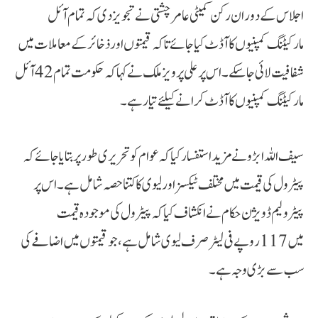
اجلاس کے دوران رکن کمیٹی عامر چشتی نے تجویز دی کہ تمام آئل
مارکیٹنگ کمپنیوں کا آڈٹ کیا جائے تاکہ قیمتوں اور ذخائر کے معاملات میں
شفافیت لائی جا سکے۔ اس پر علی پرویز ملک نے کہا کہ حکومت تمام 42 آئل
مارکیٹنگ کمپنیوں کا آڈٹ کرانے کیلئے تیار ہے۔
سیف اللہ ابڑو نے مزید استفسار کیا کہ عوام کو تحریری طور پر بتایا جائے کہ
پیٹرول کی قیمت میں مختلف ٹیکسز اور لیوی کا کتنا حصہ شامل ہے۔ اس پر
پیٹرولیم ڈویژن حکام نے انکشاف کیا کہ پیٹرول کی موجودہ قیمت
میں 117 روپے فی لیٹر صرف لیوی شامل ہے، جو قیمتوں میں اضافے کی
سب سے بڑی وجہ ہے۔