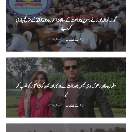
گوجرانوالہ بورڈ نے دسویں جماعت کے سالانہ امتحان 2026 کے نتائج جاری
کر دیے
By
رئیس الاخبار نیوز
اگست 6, 2026
سلمان خان دھوکہ دہی کیس: عدالت نے اداکار اور بہن کو 5 اکتوبر کو طلب کر
لیا
By
رئیس الاخبار نیوز
اگست 6, 2026