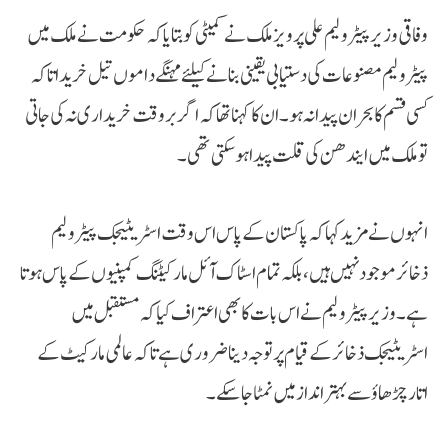
وفاقی وزیر پیٹرولیم علی پرویز ملک نے کمیٹی کو بتایا کہ حکومت نے ملک میں
پیٹرولیم مصنوعات کی دستیابی یقینی بنانے کیلئے مہنگے داموں تیل خریدا تاکہ
کسی قسم کا بحران پیدا نہ ہو۔ ان کا کہنا تھا کہ اگر بروقت خریداری نہ کی جاتی
تو ملک میں ایندھن کی قلت پیدا ہو سکتی تھی۔
انہوں نے مزید کہا کہ پاکستان کے پاس اس وقت اسٹریٹیجک پیٹرولیم
ذخائر موجود نہیں ہیں، بلکہ تمام اسٹاک آئل مارکیٹنگ کمپنیوں کے پاس ہوتا
ہے۔ وزیر پیٹرولیم نے اس بات کا بھی اعتراف کیا کہ مستقبل میں
اسٹریٹیجک ذخائر کے قیام پر توجہ دینا ضروری ہے تاکہ عالمی مارکیٹ کے
اتار چڑھاؤ سے بہتر انداز میں نمٹا جا سکے۔