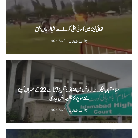
تھائی لینڈ میں آسمانی بجلی گرنے سے فٹبالر جاں بحق
By
رئیس الاخبار نیوز
اگست 6, 2026
اسلام آباد ہائیکورٹ الاؤنس میں اضافہ: گریڈ 17 سے 22 کے افسران کیلئے
نئے مونیٹائزیشن ریٹس جاری
By
رئیس الاخبار نیوز
اگست 6, 2026