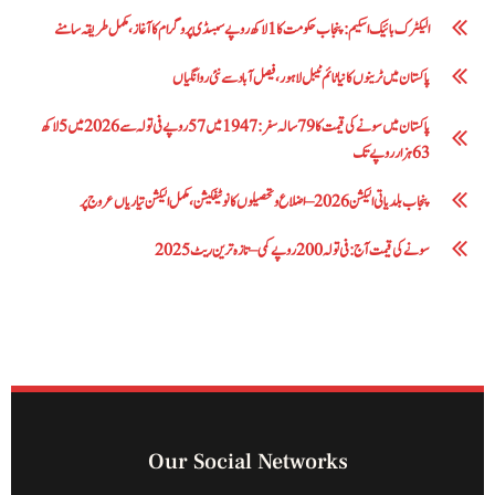
الیکٹرک بائیک اسکیم: پنجاب حکومت کا1 لاکھ روپے سبسڈی پروگرام کا آغاز ،مکمل طریقہ سامنے
پاکستان میں ٹرینوں کا نیا ٹائم ٹیبل لاہور، فیصل آباد سے نئی روانگیاں
پاکستان میں سونے کی قیمت کا 79 سالہ سفر: 1947 میں 57 روپے فی تولہ سے 2026 میں 5 لاکھ
63 ہزار روپے تک
پنجاب بلدیاتی الیکشن 2026 – اضلاع و تحصیلوں کا نوٹیفکیشن، مکمل الیکشن تیاریاں عروج پر
سونے کی قیمت آج: فی تولہ 200 روپے کمی – تازہ ترین ریٹ 2025
Our Social Networks