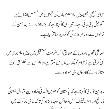
عوامی سطح پر بھی پیٹرولیم مصنوعات کی قیمتوں میں مسلسل اضافے پر
تشویش پائی جاتی ہے۔ شہریوں کا کہنا ہے کہ بڑھتے ہوئے ایندھن کے
نرخوں نے روزمرہ زندگی کو شدید متاثر کیا ہے۔
معاشی تجزیہ کاروں کے مطابق اگر حکومت مستقبل میں پیٹرولیم لیوی میں
کمی کرتی ہے تو عوام کو کچھ ریلیف مل سکتا ہے، تاہم اس سے حکومتی ریونیو
متاثر ہونے کا امکان بھی موجود ہے۔
ماہرین توانائی کا کہنا ہے کہ پاکستان کو طویل المدتی بنیادوں پر متبادل توانائی
ذرائع اور اسٹریٹیجک آئل ذخائر پر توجہ دینا ہوگی تاکہ عالمی مارکیٹ میں