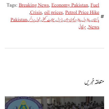
Tags:
Breaking News
,
Economy Pakistan
,
Fuel
,
Crisis
,
oil prices
,
Petrol Price Hike
پاکستان
,
پیٹرول
,
پیٹرولیم ڈویژن
,
ڈیزل
,
سینیٹ کمیٹی
,
فیول پرائس Pakistan
News
,
مہنگائی
متعلقہ خبریں