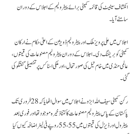
انکشاف سینیٹ کی قائمہ کمیٹی برائے پیٹرولیم کے اجلاس کے دوران
سامنے آیا۔
اجلاس میں علی پرویز ملک اور پیٹرولیم ڈویژن کے اعلیٰ حکام نے ارکان
کمیٹی کو بریفنگ دی۔ اجلاس کے دوران پیٹرولیم مصنوعات کی قیمتوں،
عالمی منڈی میں خام تیل کی صورتحال، اور ملکی اسٹاکس پر تفصیلی گفتگو کی
گئی۔
رکن کمیٹی سیف اللہ ابڑو نے اجلاس میں سوال اٹھایا کہ 28 فروری تک
پاکستان کے پاس پیٹرولیم مصنوعات کا کتنا ذخیرہ موجود تھا اور فوری بعد
پیٹرول اور ڈیزل کی قیمتوں میں 55، 55 روپے فی لیٹر اضافہ کیوں کیا