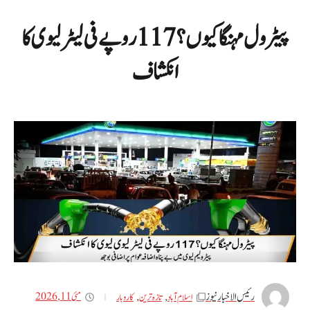
پیٹرول مہنگا کیوں؟ 117 روپے فی لیٹر لیوی کا
انکشاف
رئیس الاخبار نیوز
مئی 11, 2026
اسلام آباد
,
تازه ترین
,
کاروبار