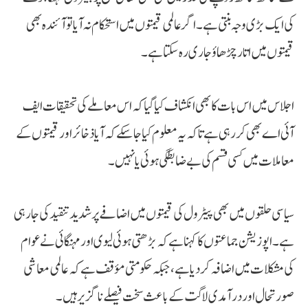
کی ایک بڑی وجہ بنتی ہے۔ اگر عالمی قیمتوں میں استحکام نہ آیا تو آئندہ بھی
قیمتوں میں اتار چڑھاؤ جاری رہ سکتا ہے۔
اجلاس میں اس بات کا بھی انکشاف کیا گیا کہ اس معاملے کی تحقیقات ایف
آئی اے بھی کر رہی ہے تاکہ یہ معلوم کیا جا سکے کہ آیا ذخائر اور قیمتوں کے
معاملات میں کسی قسم کی بے ضابطگی ہوئی یا نہیں۔
سیاسی حلقوں میں بھی پیٹرول کی قیمتوں میں اضافے پر شدید تنقید کی جا رہی
ہے۔ اپوزیشن جماعتوں کا کہنا ہے کہ بڑھتی ہوئی لیوی اور مہنگائی نے عوام
کی مشکلات میں اضافہ کر دیا ہے، جبکہ حکومتی مؤقف ہے کہ عالمی معاشی
صورتحال اور درآمدی لاگت کے باعث سخت فیصلے ناگزیر ہیں۔