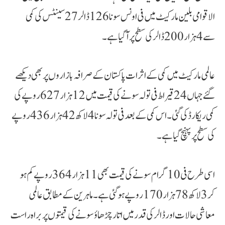
الاقوامی بلین مارکیٹ میں فی اونس سونا 126 ڈالر 27 سینٹس کی کمی
سے 4 ہزار 200 ڈالر کی سطح پر آگیا ہے۔
عالمی مارکیٹ میں کمی کے اثرات پاکستان کے صرافہ بازاروں پر بھی دیکھے
گئے جہاں 24 قیراط فی تولہ سونے کی قیمت میں 12 ہزار 627 روپے کی
کمی ریکارڈ کی گئی۔ اس کمی کے بعد فی تولہ سونا 4 لاکھ 42 ہزار 436 روپے
کی سطح پر پہنچ گیا ہے۔
اسی طرح فی 10 گرام سونے کی قیمت بھی 11 ہزار 364 روپے کم ہو
کر 3 لاکھ 78 ہزار 170 روپے ہو گئی ہے۔ ماہرین کے مطابق عالمی
معاشی حالات اور ڈالر کی قدر میں اتار چڑھاؤ سونے کی قیمتوں پر براہ راست