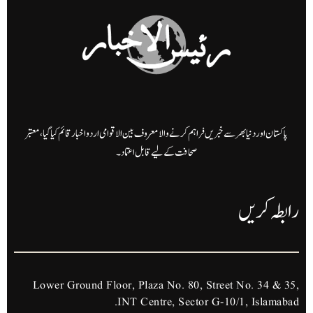
پاکستان اور دنیا بھر سے خبریں فراہم کرنے والا معروف بین الاقوامی اردو اخبار قائم کیا گیا، معتبر
صحافت کے لیے قابل اعتماد۔
رابطہ کریں
Lower Ground Floor, Plaza No. 80, Street No. 34 & 35,
INT Centre, Sector G-10/1, Islamabad.