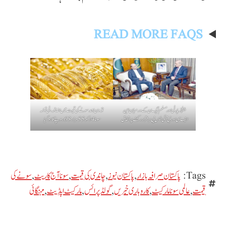
READ MORE FAQS
پیپلز پارٹی اور مسلم لیگ ن کے درمیان این
3 دن بعد سونے کی قیمت میں اضافہ، فی تولہ
ایف سی اور بی آئی ایس پی برقرار رکھنے پر اتفاق
سونا 4 لاکھ 55 ہزار 63 روپے کا ہوگیا
Tags:
پاکستان صرافہ بازار
,
پاکستان نیوز
,
چاندی کی قیمت
,
سونا آج کا ریٹ
,
سونے کی
قیمت
,
عالمی سونا مارکیٹ
,
کاروباری خبریں
,
گولڈ پرائس
,
مارکیٹ اپڈیٹ
,
مہنگائی