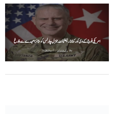
امریکی فوج کے وی کور کمانڈر لیفٹیننٹ جنرل چارلس کوسٹانزا عہدے سے فارغ
By
رئیس الاخبار نیوز
اگست 9, 2026