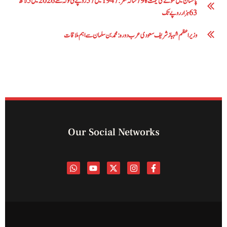
پاکستان میں سونے کی قیمت کا 79 سالہ سفر: 1947 میں 57 روپے فی تولہ سے 2026 میں 5 لاکھ
63 ہزار روپے تک
وزیراعظم شہباز شریف سعودی عرب دورہ: محمد بن سلمان سے اہم ملاقات
Our Social Networks