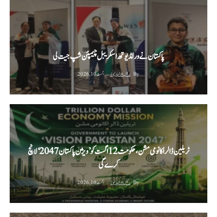
پاکستان نے ورلڈ یوتھ اسکریبل چیمپئن شپ جیت لی
By
رئیس الاخبار نیوز
اگست 10, 2026
ٹریلین ڈالر اکانومی مشن، حکومت 12 اگست کو ’ویژن پاکستان 2047‘ لانچ
کرے گی
By
رئیس الاخبار نیوز
اگست 10, 2026