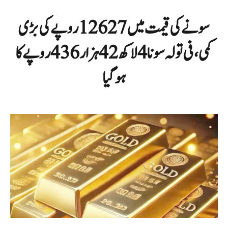
سونے کی قیمت میں 12627 روپے کی بڑی
کمی، فی تولہ سونا 4 لاکھ 42 ہزار 436 روپے کا
ہوگیا