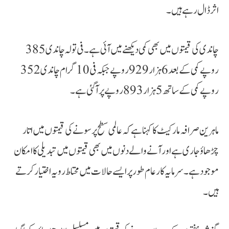
اثر ڈال رہے ہیں۔
چاندی کی قیمتوں میں بھی کمی دیکھنے میں آئی ہے۔ فی تولہ چاندی 385
روپے کمی کے بعد 6 ہزار 929 روپے جبکہ فی 10 گرام چاندی 352
روپے کمی کے ساتھ 5 ہزار 893 روپے پر آگئی ہے۔
ماہرین صرافہ مارکیٹ کا کہنا ہے کہ عالمی سطح پر سونے کی قیمتوں میں اتار
چڑھاؤ جاری ہے اور آنے والے دنوں میں بھی قیمتوں میں تبدیلی کا امکان
موجود ہے۔ سرمایہ کار عام طور پر ایسے حالات میں محتاط رویہ اختیار کرتے
ہیں۔