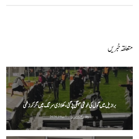
متعلقہ خبریں
برازیل میں گول کی خوشی مہنگی پڑ گئی، کھلاڑی سرنگ میں گر کر زخمی
By
رئیس الاخبار نیوز
اگست 10, 2026