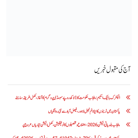
آج کی مقبول خبریں
الیکٹرک بائیک اسکیم: پنجاب حکومت کا1 لاکھ روپے سبسڈی پروگرام کا آغاز ،مکمل طریقہ سامنے
پاکستان میں ٹرینوں کا نیا ٹائم ٹیبل لاہور، فیصل آباد سے نئی روانگیاں
پنجاب بلدیاتی الیکشن 2026 – اضلاع و تحصیلوں کا نوٹیفکیشن، مکمل الیکشن تیاریاں عروج پر