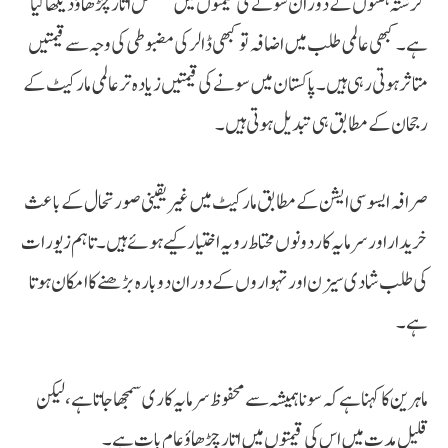
گزشتہ ہفتوں کے دوران سونے کی قیمتوں میں مسلسل اتار چڑھاؤ دیکھا گیا
ہے۔ کبھی عالمی طلب میں اضافہ تو کبھی ڈالر کی مضبوطی کی وجہ سے قیمتیں
متاثر ہوتی رہی ہیں۔ پاکستان میں سونے کی قیمتیں زیادہ تر عالمی مارکیٹ کے
رجحان کے مطابق ہی تبدیل ہوتی ہیں۔
صرافہ ایسوسی ایشن کے مطابق مارکیٹ میں غیر یقینی صورتحال کے باعث
خریدار اور سرمایہ کار دونوں محتاط رویہ اختیار کیے ہوئے ہیں۔ تاہم زیورات
کی طلب شادی سیزن اور تہواروں کے دوران دوبارہ بڑھنے کا امکان ہوتا
ہے۔
ماہرین کا کہنا ہے کہ سونا ہمیشہ سے محفوظ سرمایہ کاری سمجھا جاتا ہے، لیکن
قلیل مدت میں اس کی قیمتوں میں اتار چڑھاؤ عام بات ہے۔