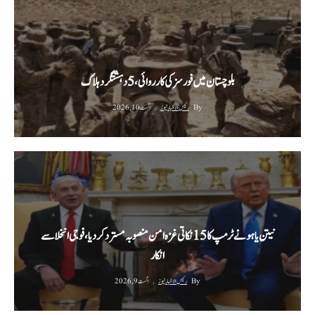
بلوچستان میں فورسز کی کارروائی، 5 دہشتگرد ہلاک
By
رئیس الاخبار نیوز
اگست 10, 2026
نیتن یاہو نے ٹرمپ کا 15 نکاتی غزہ امن منصوبہ مسترد کردیا، فوجی انخلا سے
انکار
By
رئیس الاخبار نیوز
اگست 9, 2026