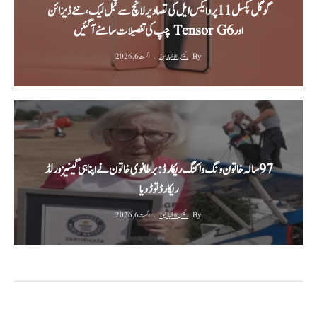
گوگل پکسل 11 پرو ایکس ایل کی تصاویر لانچ سے قبل لیک، نئے ڈیزائن
اور Tensor G6 چپ کی تفصیلات سامنے آ گئیں
By
رئیس الاخبار نیوز
اگست 6, 2026
‫97 سالہ خاتون ونگ واکنگ ریکارڈ: برطانوی خاتون نے اپنا ہی گینیز ورلڈ
ریکارڈ توڑ دیا‬
By
رئیس الاخبار نیوز
اگست 6, 2026