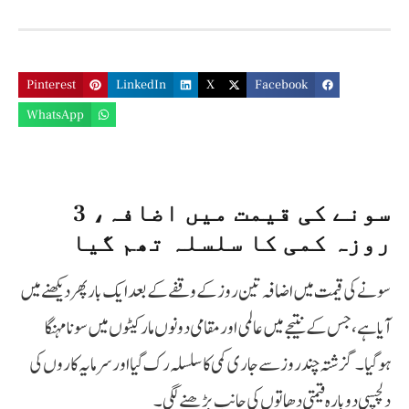
Pinterest
LinkedIn
X
Facebook
WhatsApp
سونے کی قیمت میں اضافہ،
3
روزہ کمی کا سلسلہ تھم گیا
سونے کی قیمت میں اضافہ تین روز کے وقفے کے بعد ایک بار پھر دیکھنے میں
آیا ہے، جس کے نتیجے میں عالمی اور مقامی دونوں مارکیٹوں میں سونا مہنگا
ہوگیا۔ گزشتہ چند روز سے جاری کمی کا سلسلہ رک گیا اور سرمایہ کاروں کی
دلچسپی دوبارہ قیمتی دھاتوں کی جانب بڑھنے لگی۔