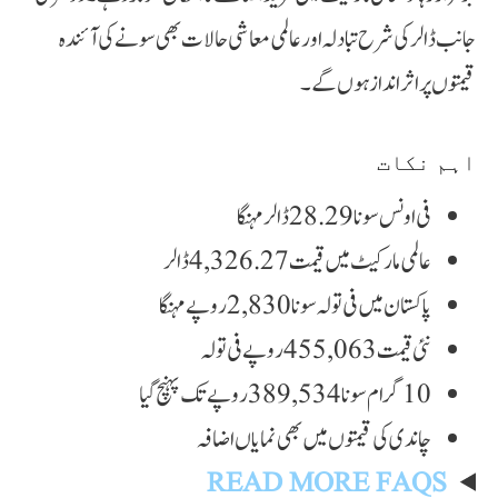
جانب ڈالر کی شرح تبادلہ اور عالمی معاشی حالات بھی سونے کی آئندہ
قیمتوں پر اثر انداز ہوں گے۔
اہم نکات
فی اونس سونا 28.29 ڈالر مہنگا
عالمی مارکیٹ میں قیمت 4,326.27 ڈالر
پاکستان میں فی تولہ سونا 2,830 روپے مہنگا
نئی قیمت 455,063 روپے فی تولہ
10 گرام سونا 389,534 روپے تک پہنچ گیا
چاندی کی قیمتوں میں بھی نمایاں اضافہ
READ MORE FAQS