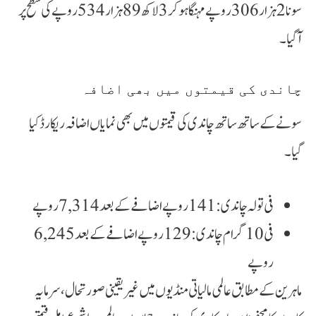
سونا 2 ہزار 306 روپے مہنگا ہو کر 3 لاکھ 89 ہزار 534 روپے کی سطح پر
آگیا۔
چاندی کی قیمتوں میں بھی اضافہ
سونے کے ساتھ ساتھ چاندی کی قیمتوں میں بھی نمایاں اضافہ ریکارڈ کیا
گیا۔
فی تولہ چاندی: 141 روپے اضافے کے بعد 7,314 روپے
فی 10 گرام چاندی: 129 روپے اضافے کے بعد 6,245
روپے
ماہرین کے مطابق عالمی مالیاتی منڈیوں میں غیر یقینی صورتحال، سرمایہ