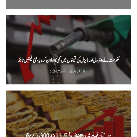
حکومت نے پیٹرول اور ڈیزل کی قیمتوں میں کمی کا اعلان کر دیا، نئی قیمتیں نافذ
By
رئیس الاخبار نیوز
اگست 7, 2026
سونے کی قیمت میں بڑا اضافہ، فی تولہ 11 ہزار 300 روپے مہنگا