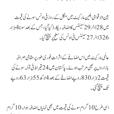
بین الاقوامی بلین مارکیٹ میں منگل کے روز فی اونس سونے کی قیمت
میں 28 ڈالر 29 سینٹس کا اضافہ ریکارڈ کیا گیا، جس کے بعد سونا 4 ہزار
326 ڈالر 27 سینٹس فی اونس کی سطح پر پہنچ گیا۔
عالمی مارکیٹ میں اس اضافے کے اثرات فوری طور پر مقامی صرافہ
بازاروں پر بھی مرتب ہوئے۔ پاکستان میں 24 قیراط فی تولہ سونے کی
قیمت 2 ہزار 830 روپے اضافے کے بعد 4 لاکھ 55 ہزار 63 روپے
تک پہنچ گئی۔
اسی طرح 10 گرام سونے کی قیمت میں بھی نمایاں اضافہ ہوا۔ 10 گرام