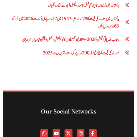
پاکستان میں ٹرینوں کا نیا ٹائم ٹیبل لاہور، فیصل آباد سے نئی روانگیاں
پاکستان میں سونے کی قیمت کا 79 سالہ سفر: 1947 میں 57 روپے فی تولہ سے 2026 میں 5 لاکھ
63 ہزار روپے تک
پنجاب بلدیاتی الیکشن 2026 – اضلاع و تحصیلوں کا نوٹیفکیشن، مکمل الیکشن تیاریاں عروج پر
سونے کی قیمت آج: فی تولہ 200 روپے کمی – تازہ ترین ریٹ 2025
Our Social Networks