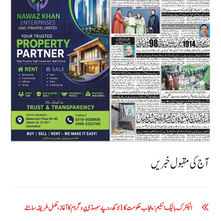
آج کی مقبول خبریں
الیکٹرک بائیک اسکیم: پنجاب حکومت کا1 لاکھ روپے سبسڈی پروگرام کا آغاز ،مکمل طریقہ سامنے