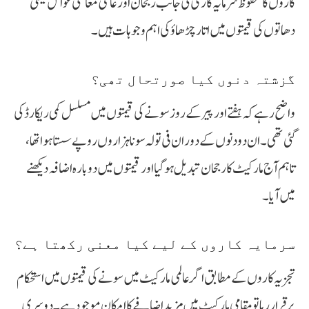
کاروں کا محفوظ سرمایہ کاری کی جانب رجحان اور عالمی معاشی عوامل قیمتی
دھاتوں کی قیمتوں میں اتار چڑھاؤ کی اہم وجوہات ہیں۔
گزشتہ دنوں کیا صورتحال تھی؟
واضح رہے کہ ہفتے اور پیر کے روز سونے کی قیمتوں میں مسلسل کمی ریکارڈ کی
گئی تھی۔ ان دو دنوں کے دوران فی تولہ سونا ہزاروں روپے سستا ہوا تھا،
تاہم آج مارکیٹ کا رجحان تبدیل ہوگیا اور قیمتوں میں دوبارہ اضافہ دیکھنے
میں آیا۔
سرمایہ کاروں کے لیے کیا معنی رکھتا ہے؟
تجزیہ کاروں کے مطابق اگر عالمی مارکیٹ میں سونے کی قیمتوں میں استحکام
برقرار رہا تو مقامی مارکیٹ میں مزید اضافے کا امکان موجود ہے۔ دوسری