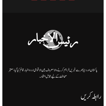
پاکستان اور دنیا بھر سے خبریں فراہم کرنے والا معروف بین الاقوامی اردو اخبار قائم کیا گیا، معتبر
صحافت کے لیے قابل اعتماد۔
رابطہ کریں