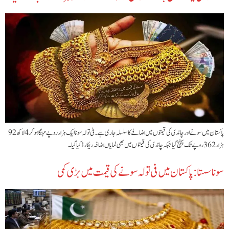
پاکستان میں سونے اور چاندی کی قیمتوں میں اضافے کا سلسلہ جاری ہے۔ فی تولہ سونا ایک ہزار روپے مہنگا ہوکر 4 لاکھ 92
ہزار 362 روپے تک پہنچ گیا جبکہ چاندی کی قیمتوں میں بھی نمایاں اضافہ ریکارڈ کیا گیا۔
سونا سستا: پاکستان میں فی تولہ سونے کی قیمت میں بڑی کمی