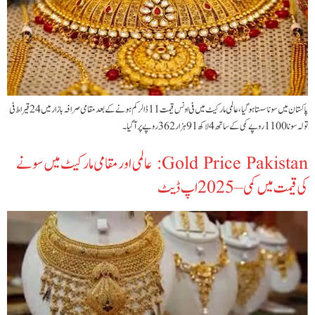
پاکستان میں سونا سستا ہوگیا، عالمی مارکیٹ میں فی اونس قیمت 11 ڈالر کم ہونے کے بعد مقامی صرافہ بازار میں 24 قیراط فی
تولہ سونا 1100 روپے کمی کے ساتھ 4 لاکھ 91 ہزار 362 روپے پر آگیا۔
‫Gold Price Pakistan: عالمی اور مقامی مارکیٹ میں سونے
کی قیمت میں کمی – 2025 اپ ڈیٹ‬