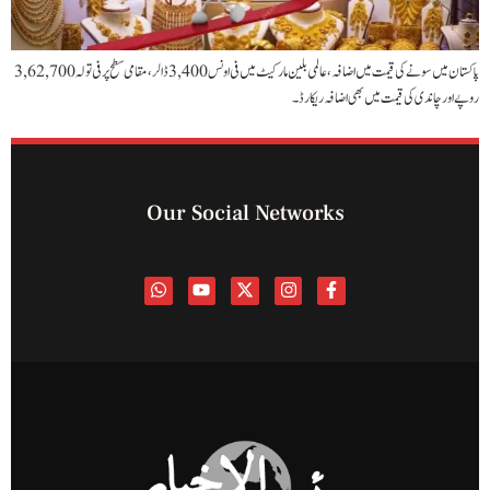
پاکستان میں سونے کی قیمت میں اضافہ، عالمی بلین مارکیٹ میں فی اونس 3,400 ڈالر، مقامی سطح پر فی تولہ 3,62,700
روپے اور چاندی کی قیمت میں بھی اضافہ ریکارڈ۔
Our Social Networks