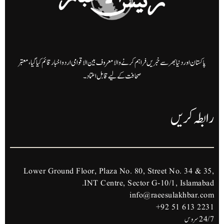
پاکستان اور دنیا بھر سے خبریں فراہم کرنے والا معروف بین الاقوامی اردو اخبار قائم کیا گیا، معتبر
صحافت کے لیے قابل اعتماد۔
رابطہ کریں
Lower Ground Floor, Plaza No. 80, Street No. 34 & 35,
INT Centre, Sector G-10/1, Islamabad.
info@raeesulakhbar.com
+92 51 613 2231
24/7 سروس