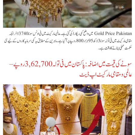
Gold Price Pakistan میں واضح کمی ریکارڈ کی گئی ہے۔ عالمی مارکیٹ میں فی اونس سونا 3740 ڈالر جبکہ
مقامی مارکیٹ میں فی تولہ سونا 3 لاکھ 95 ہزار 800 روپے پر آ گیا ہے۔ ماہرین کے مطابق یہ کمی سرمایہ کاروں کے لیے نئی
حکمت عملی اپنانے کا وقت ہے۔
سونے کی قیمت میں اضافہ: پاکستان میں فی تولہ 3,62,700 روپے –
عالمی و مقامی مارکیٹ اپ ڈیٹ