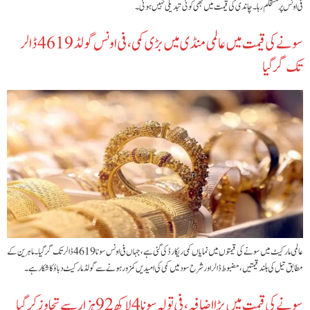
فی اونس پر مستحکم رہا۔ چاندی کی قیمت میں بھی کوئی تبدیلی نہیں ہوئی۔
سونے کی قیمت میں عالمی منڈی میں بڑی کمی، فی اونس گولڈ 4619 ڈالر
تک گر گیا
عالمی مارکیٹ میں سونے کی قیمتوں میں نمایاں کمی ریکارڈ کی گئی ہے، جہاں فی اونس سونا 4619 ڈالر تک گر گیا۔ ماہرین کے
مطابق تیل کی بلند قیمتیں، مضبوط ڈالر اور شرح سود میں کمی کی امیدیں کمزور ہونے سے گولڈ مارکیٹ دباؤ کا شکار ہے۔
سونے کی قیمت میں بڑا اضافہ، فی تولہ سونا 4 لاکھ 92 ہزار سے تجاوز کر گیا