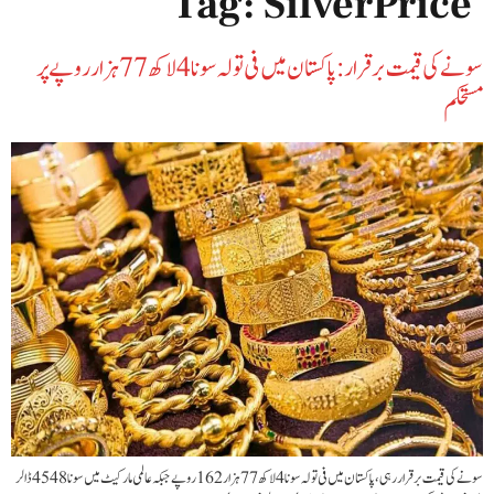
Tag:
SilverPrice
سونے کی قیمت برقرار: پاکستان میں فی تولہ سونا 4 لاکھ 77 ہزار روپے پر
مستحکم
سونے کی قیمت برقرار رہی، پاکستان میں فی تولہ سونا 4 لاکھ 77 ہزار 162 روپے جبکہ عالمی مارکیٹ میں سونا 4548 ڈالر