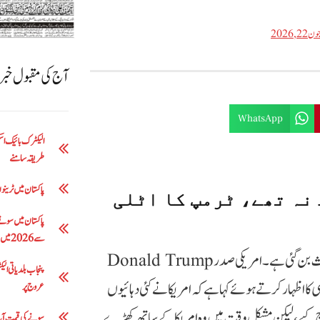
ن 22, 2026
آج کی مقبول خب
WhatsApp
طریقہ سامنے
پاکستان میں ٹرینوں 
نہ تھے، ٹرمپ کا اٹلی
سے 2026 میں 5 لاکھ 63 ہزار روپے تک
ٹرمپ کی نیٹو اتحادیوں پر تنقید ایک بار پھر عالمی سیاست میں موضوعِ بحث بن گئی ہے۔ امریکی صدر Donald Trump
ی کا اظہار کرتے ہوئے کہا ہے کہ امریکا نے کئی دہائیوں
عروج پر
چ کیے، لیکن مشکل وقت میں وہ امریکا کے ساتھ کھڑے
سونے کی قیمت آج: فی تولہ 200 روپے کمی 