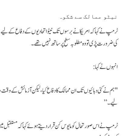
نیٹو ممالک سے شکوہ
ٹرمپ نے کہا کہ امریکا نے برسوں تک نیٹو اتحادیوں کے دفاع کے لیے غی
کی ضرورت پڑی تو وہ مطلوبہ سطح پر ساتھ نہیں تھے۔
انہوں نے کہا:
"ہم نے کئی دہائیوں تک ان ممالک کا دفاع کیا، لیکن آزمائش کے وقت وہ 
لیے۔”
ٹرمپ نے اس صورتحال کو مایوس کن قرار دیتے ہوئے کہا کہ مستقبل میں