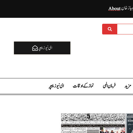
ہباز خان
About
ای نيوز پیپر
مزید
فرمان الہی
نماز کے اوقات
ای نيوز پیپر