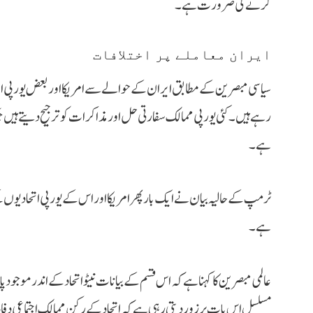
کرنے کی ضرورت ہے۔
ایران معاملے پر اختلافات
سیاسی مبصرین کے مطابق ایران کے حوالے سے امریکا اور بعض یورپی ات
رہے ہیں۔ کئی یورپی ممالک سفارتی حل اور مذاکرات کو ترجیح دیتے ہیں ج
ہے۔
ٹرمپ کے حالیہ بیان نے ایک بار پھر امریکا اور اس کے یورپی اتحادیوں ک
ہے۔
عالمی مبصرین کا کہنا ہے کہ اس قسم کے بیانات نیٹو اتحاد کے اندر موجود پا
مسلسل اس بات پر زور دیتی رہی ہے کہ اتحاد کے رکن ممالک اجتماعی دفا