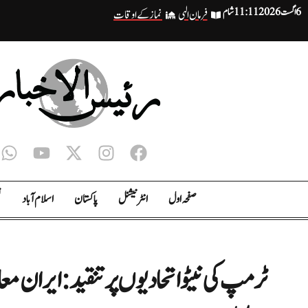
6 اگست 2026
11:11 شام
فرمان الہی
نماز کے اوقات
صفحہ اول
انٹر نیشنل
پاکستان
اسلام آباد
ت
ٹرمپ کی نیٹو اتحادیوں پر تنقید: ایران مع