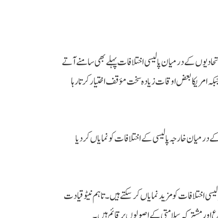
حادیوں کے درمیان پالیسی اختلافات پہلے بھی سامنے آتے
بکہ امریکا بعض اوقات زیادہ سخت مؤقف اختیار کرتا رہا
ے درمیان خارجہ پالیسی کے اختلافات کو نمایاں کر دیا
لیسی اختلافات کو مزید نمایاں کر سکتے ہیں۔ تاہم نیٹو قیادت
ع اور مشترکہ سلامتی کے اصولوں پر قائم ہیں۔