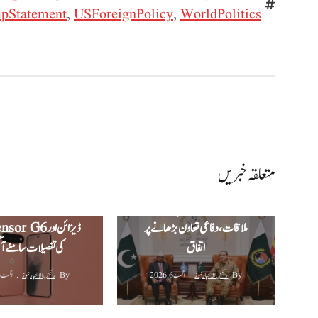
pStatement
,
USForeignPolicy
,
WorldPolitics
متعلقہ خبریں
جی ایچ کیو میں صومالی وزیرِ دفاع کی
گوگل پکسل 11 
فیلڈ مارشل سید عاصم منیر سے
تصاویر لانچ سے قبل لی
ملاقات، دفاعی تعاون بڑھانے پر
اتفاق
کی تفصیلات سامنے آ 
By
رئیس الاخبار نیوز
اگست 6, 2026
By
رئیس الاخبار نیوز
اگست 6, 2026
‫400 کلو گرام چاندی چوری
واٹس ایپ نے متعدد اکاؤ
اسکینڈل: وزیراعظم کی منظوری کے