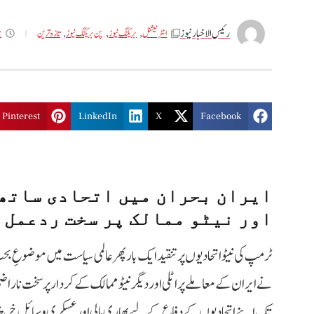
رئیس الاخبار نیوز
جو
انٹر نیشنل
,
بریکنگ نیوز
,
پن بریکنگ نیوز
,
تازه ترین
Pinterest
LinkedIn
X
Facebook
ایران بحران میں اتحادی ساتھ 
اور نیٹو ممالک پر سخت ردعمل
نے ایران کے معاملے پر اٹلی اور دیگر نیٹو ممالک کے کردار پر سخت ناراض
تک اپنے اتحادیوں کے دفاع کے لیے بھاری مالی اور عسکری وسائل خر