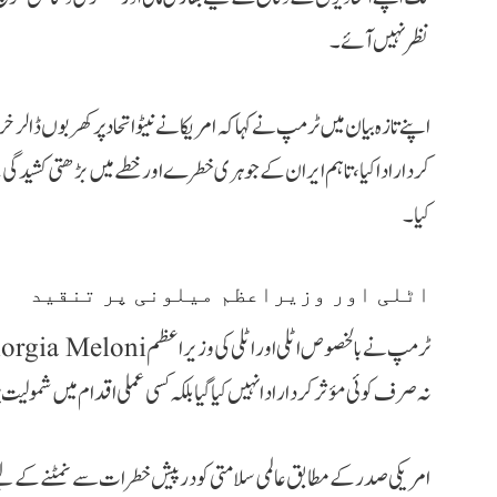
نظر نہیں آئے۔
اپنے تازہ بیان میں ٹرمپ نے کہا کہ امریکا نے نیٹو اتحاد پر کھربوں ڈالر 
کردار ادا کیا، تاہم ایران کے جوہری خطرے اور خطے میں بڑھتی کشیدگ
کیا۔
اٹلی اور وزیراعظم میلونی پر تنقید
نہ صرف کوئی مؤثر کردار ادا نہیں کیا گیا بلکہ کسی عملی اقدام میں شمولیت 
امریکی صدر کے مطابق عالمی سلامتی کو درپیش خطرات سے نمٹنے کے لیے ات