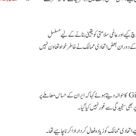
خرچ کیے اور عالمی سلامتی کو یقینی بنانے کے لیے مسلسل
ی کے دوران بعض اتحادی ممالک نے خاطر خواہ تعاون نہیں
ٹرمپ نے بالخصوص اٹلی اور اٹلی کی وزیراعظم Giorgia Meloni کا حوالہ دیتے ہوئے کہا کہ ایران کے حساس معاملے پر
پر بھی سنجیدگی سے غور نہیں کیا گیا۔
حادی ممالک کو زیادہ فعال کردار ادا کرنا چاہیے تھا۔