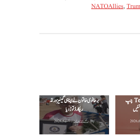
NATOAllies
,
Trum
پرو ایکس ایل کی
ک، نئے
‫97 سالہ خاتون ونگ واکنگ ریکارڈ:
ڈیزائن اور Tensor G6 چپ
برطانوی خاتون نے اپنا ہی گینیز ورلڈ
گئیں
ریکارڈ توڑ دیا‬
By
رئیس الاخبار نیوز
اگست 6, 2026
نٹس اچانک
"Under Review” کر
ایم ڈی کیٹ امتحان ملتوی درخواست