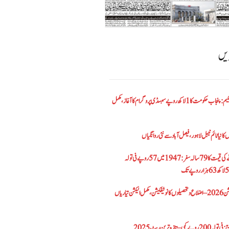
ریں
الیکٹرک بائیک اسکیم: پنجاب حکومت کا1 لاکھ روپے سبسڈی پروگرام کا آغاز ،مکمل
کا نیا ٹائم ٹیبل لاہور، فیصل آباد سے نئی روانگیاں
پاکستان میں سونے کی قیمت کا 79 سالہ سفر: 1947 میں 57 روپے فی تولہ
پنجاب بلدیاتی الیکشن 2026 – اضلاع و تحصیلوں کا نوٹیفکیشن، مکمل الیکشن تیاریاں
– تازہ ترین ریٹ 2025