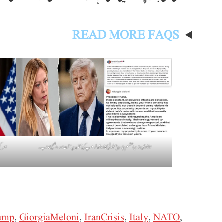
READ MORE FAQS
اطالوی وزیراعظم جارجیا میلونی کا ڈونلڈ ٹرمپ کی تنقید پر سخت اور واضح جواب۔
امری
ump
,
GiorgiaMeloni
,
IranCrisis
,
Italy
,
NATO
,