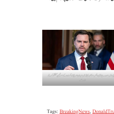
کی نائب صدر جے ڈی وینس سوئٹزرلینڈ میں ایران امریکا مذاکرات کے موقع پر گفتگو کرتے
ہوئے۔
Tags:
BreakingNews
,
DonaldTr