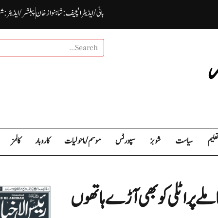
بانی / ایڈیٹرانچیف : شاہنواز خان
پبلشر/ ایڈیٹر : ش
علیم
سیاست
شوبز
سپورٹس
موسم / ما حولیات
کاروبار
کالمز
املے پر اٹلی کو بھی آڑے ہاتھوں