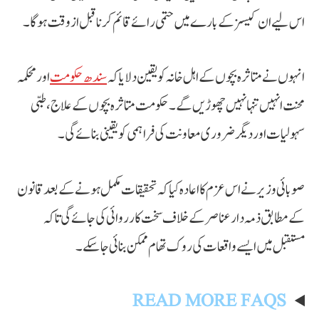
اس لیے ان کیسز کے بارے میں حتمی رائے قائم کرنا قبل از وقت ہوگا۔
انہوں نے متاثرہ بچوں کے اہل خانہ کو یقین دلایا کہ
سندھ حکومت
اور محکمہ
محنت انہیں تنہا نہیں چھوڑیں گے۔ حکومت متاثرہ بچوں کے علاج، طبی
سہولیات اور دیگر ضروری معاونت کی فراہمی کو یقینی بنائے گی۔
صوبائی وزیر نے اس عزم کا اعادہ کیا کہ تحقیقات مکمل ہونے کے بعد قانون
کے مطابق ذمہ دار عناصر کے خلاف سخت کارروائی کی جائے گی تاکہ
مستقبل میں ایسے واقعات کی روک تھام ممکن بنائی جا سکے۔
READ MORE FAQS