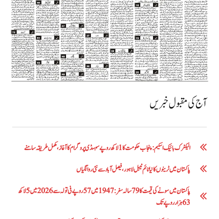
آج کی مقبول خبریں
الیکٹرک بائیک اسکیم: پنجاب حکومت کا1 لاکھ روپے سبسڈی پروگرام کا آغاز ،مکمل طریقہ سامنے
پاکستان میں ٹرینوں کا نیا ٹائم ٹیبل لاہور، فیصل آباد سے نئی روانگیاں
پاکستان میں سونے کی قیمت کا 79 سالہ سفر: 1947 میں 57 روپے فی تولہ سے 2026 میں 5 لاکھ
63 ہزار روپے تک