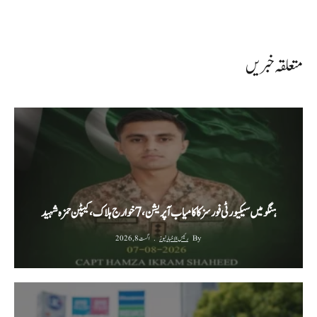
متعلقہ خبریں
ہنگو میں سیکیورٹی فورسز کا کامیاب آپریشن، 7 خوارج ہلاک، کیپٹن حمزہ شہید
By
رئیس الاخبار نیوز
اگست 8, 2026