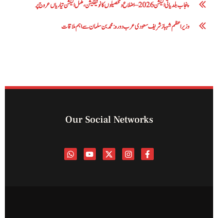
پنجاب بلدیاتی الیکشن 2026 – اضلاع و تحصیلوں کا نوٹیفکیشن، مکمل الیکشن تیاریاں عروج پر
وزیراعظم شہباز شریف سعودی عرب دورہ: محمد بن سلمان سے اہم ملاقات
Our Social Networks