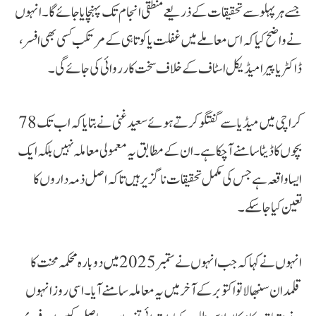
جسے ہر پہلو سے تحقیقات کے ذریعے منطقی انجام تک پہنچایا جائے گا۔ انہوں
نے واضح کیا کہ اس معاملے میں غفلت یا کوتاہی کے مرتکب کسی بھی افسر،
ڈاکٹر یا پیرا میڈیکل اسٹاف کے خلاف سخت کارروائی کی جائے گی۔
کراچی میں میڈیا سے گفتگو کرتے ہوئے سعید غنی نے بتایا کہ اب تک 78
بچوں کا ڈیٹا سامنے آ چکا ہے۔ ان کے مطابق یہ معمولی معاملہ نہیں بلکہ ایک
ایسا واقعہ ہے جس کی مکمل تحقیقات ناگزیر ہیں تاکہ اصل ذمہ داروں کا
تعین کیا جا سکے۔
انہوں نے کہا کہ جب انہوں نے ستمبر 2025 میں دوبارہ محکمہ محنت کا
قلمدان سنبھالا تو اکتوبر کے آخر میں یہ معاملہ سامنے آیا۔ اسی روز انہوں