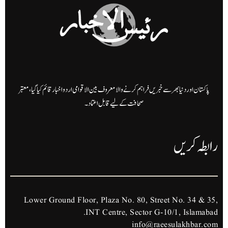
پاکستان اور دنیا بھر سے خبریں فراہم کرنے والا معروف بین الاقوامی اردو اخبار قائم کیا گیا، معتبر
صحافت کے لیے قابل اعتماد۔
رابطہ کریں
Lower Ground Floor, Plaza No. 80, Street No. 34 & 35,
INT Centre, Sector G-10/1, Islamabad.
info@raeesulakhbar.com