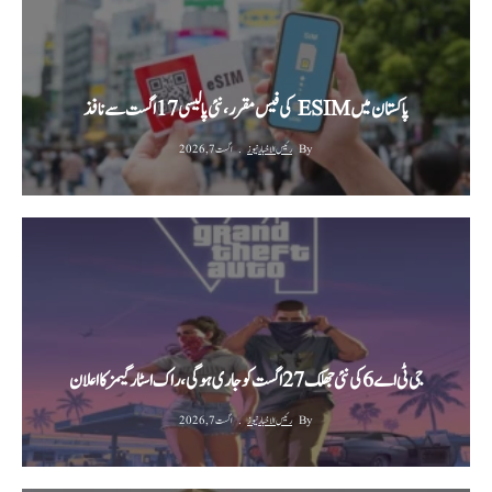
پاکستان میں ESIM کی فیس مقرر، نئی پالیسی 17 اگست سے نافذ
By
رئیس الاخبار نیوز
اگست 7, 2026
جی ٹی اے 6 کی نئی جھلک 27 اگست کو جاری ہوگی، راک اسٹار گیمز کا اعلان
By
رئیس الاخبار نیوز
اگست 7, 2026