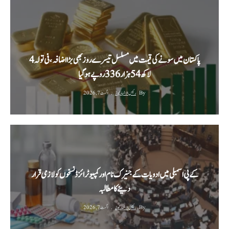
پاکستان میں سونے کی قیمت میں مسلسل تیسرے روز بھی بڑا اضافہ، فی تولہ 4
لاکھ 54 ہزار 336 روپے ہوگیا
By
رئیس الاخبار نیوز
اگست 7, 2026
کے پی اسمبلی میں ادویات کے جنیرک نام اور کمپیوٹرائزڈ نسخوں کو لازمی قرار
دینے کا مطالبہ
By
رئیس الاخبار نیوز
اگست 7, 2026