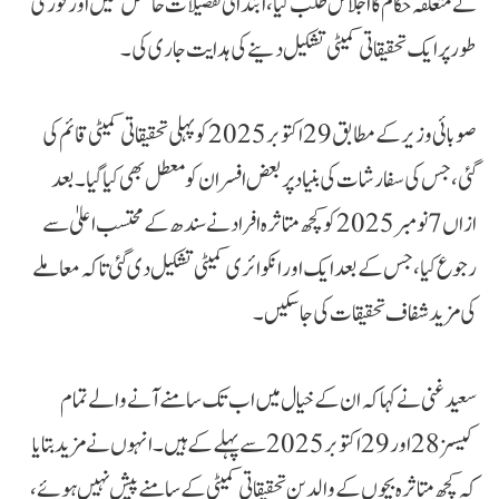
نے متعلقہ حکام کا اجلاس طلب کیا، ابتدائی تفصیلات حاصل کیں اور فوری
طور پر ایک تحقیقاتی کمیٹی تشکیل دینے کی ہدایت جاری کی۔
صوبائی وزیر کے مطابق 29 اکتوبر 2025 کو پہلی تحقیقاتی کمیٹی قائم کی
گئی، جس کی سفارشات کی بنیاد پر بعض افسران کو معطل بھی کیا گیا۔ بعد
ازاں 7 نومبر 2025 کو کچھ متاثرہ افراد نے سندھ کے محتسب اعلیٰ سے
رجوع کیا، جس کے بعد ایک اور انکوائری کمیٹی تشکیل دی گئی تاکہ معاملے
کی مزید شفاف تحقیقات کی جا سکیں۔
سعید غنی نے کہا کہ ان کے خیال میں اب تک سامنے آنے والے تمام
کیسز 28 اور 29 اکتوبر 2025 سے پہلے کے ہیں۔ انہوں نے مزید بتایا
کہ کچھ متاثرہ بچوں کے والدین تحقیقاتی کمیٹی کے سامنے پیش نہیں ہوئے،