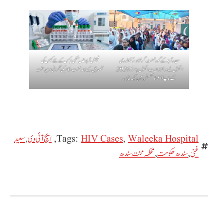
حیدرآباد کے گورنمنٹ گرلز لوئر سیکنڈری
فیصل آباد میں منکی پاکس کے نئے کیس کی
اسکول نے ورلڈز بیسٹ اسکول پرائزز 2026
تصدیق کے بعد صحت حکام کی نگرانی مزید سخت
کے ٹاپ 10 فائنلسٹس میں جگہ بنا لی۔
Waleeka Hospital
,
HIV Cases
Tags:
,
ایچ آئی وی
,
سعید
غنی
,
سندھ حکومت
,
محکمہ محنت سندھ