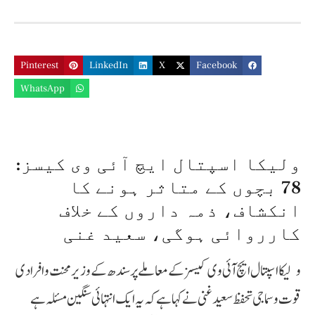
Pinterest
LinkedIn
X
Facebook
WhatsApp
ولیکا اسپتال ایچ آئی وی کیسز:
78 بچوں کے متاثر ہونے کا
انکشاف، ذمہ داروں کے خلاف
کارروائی ہوگی، سعید غنی
ولیکا اسپتال ایچ آئی وی کیسز کے معاملے پر سندھ کے وزیر محنت و افرادی
قوت و سماجی تحفظ سعید غنی نے کہا ہے کہ یہ ایک انتہائی سنگین مسئلہ ہے