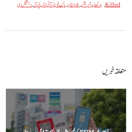
Killed
,
بارکھان آپریشن
,
بلوچستان
,
پاک فوج، آئی ایس پی آر
,
دہشتگردی
متعلقہ خبریں