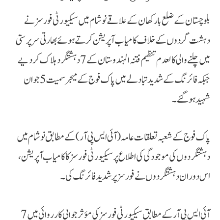
بلوچستان کے ضلع بارکھان کے علاقے نوشام میں سیکیورٹی فورسز نے
دہشت گردوں کے خلاف کامیاب آپریشن کرتے ہوئے بھارتی سرپرستی
میں چلنے والی کالعدم تنظیم فتنہ الہندوستان کے 7 دہشتگرد ہلاک کر دیے
جبکہ فائرنگ کے شدید تبادلے میں پاک فوج کے میجر سمیت 5 جوان
شہید ہوگئے۔
پاک فوج کے شعبہ تعلقات عامہ (آئی ایس پی آر) کے مطابق نوشام میں
دہشتگردوں کی موجودگی کی اطلاع پر سیکیورٹی فورسز کا کامیاب آپریشن،
اس دوران دہشتگردوں نے فورسز پر شدید فائرنگ کی۔
آئی ایس پی آر کے مطابق سیکیورٹی فورسز کی مؤثر جوابی کارروائی میں 7