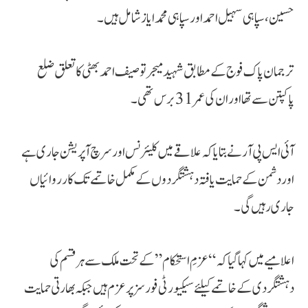
حسین، سپاہی سہیل احمد اور سپاہی محمد ایاز شامل ہیں۔
ترجمان پاک فوج کے مطابق شہید میجر توصیف احمد بھٹی کا تعلق ضلع
پاکپتن سے تھا اور ان کی عمر 31 برس تھی۔
آئی ایس پی آر نے بتایا کہ علاقے میں کلیئرنس اور سرچ آپریشن جاری ہے
اور دشمن کے حمایت یافتہ دہشتگردوں کے مکمل خاتمے تک کارروائیاں
جاری رہیں گی۔
اعلامیے میں کہا گیا کہ “عزمِ استحکام” کے تحت ملک سے ہر قسم کی
دہشتگردی کے خاتمے کیلئے سیکیورٹی فورسز پرعزم ہیں جبکہ بھارتی حمایت