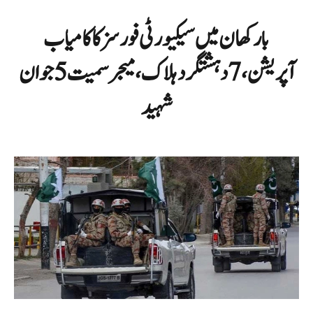
بارکھان میں سیکیورٹی فورسز کا کامیاب
آپریشن، 7 دہشتگرد ہلاک، میجر سمیت 5 جوان
شہید