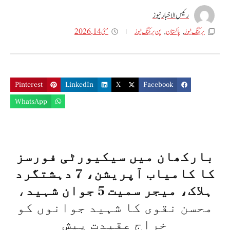
رئیس الاخبار نیوز
مئی 14, 2026
بریکنگ نیوز
,
پاکستان
,
پن بریکنگ نیوز
Pinterest
LinkedIn
X
Facebook
WhatsApp
بارکھان میں سیکیورٹی فورسز
کا کامیاب آپریشن، 7 دہشتگرد
ہلاک، میجر سمیت 5 جوان شہید
،
محسن نقوی کا شہید جوانوں کو
خراج عقیدت پیش