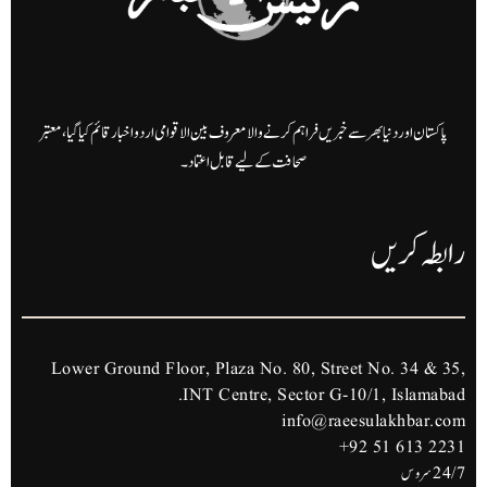
پاکستان اور دنیا بھر سے خبریں فراہم کرنے والا معروف بین الاقوامی اردو اخبار قائم کیا گیا، معتبر
صحافت کے لیے قابل اعتماد۔
رابطہ کریں
Lower Ground Floor, Plaza No. 80, Street No. 34 & 35,
INT Centre, Sector G-10/1, Islamabad.
info@raeesulakhbar.com
+92 51 613 2231
24/7 سروس