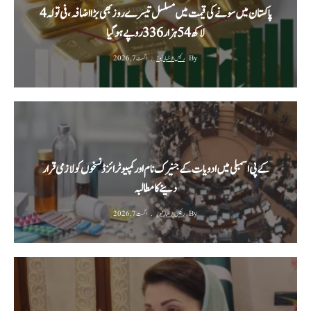
پاکستان میں سونے کی قیمت میں مسلسل تیسرے روز بھی بڑا اضافہ، فی تولہ 4
لاکھ 54 ہزار 336 روپے ہوگیا
By
رئیس الاخبار نیوز
اگست 7, 2026
کے پی اسمبلی میں ادویات کے جنیرک نام اور کمپیوٹرائزڈ نسخوں کو لازمی قرار
دینے کا مطالبہ
By
رئیس الاخبار نیوز
اگست 7, 2026