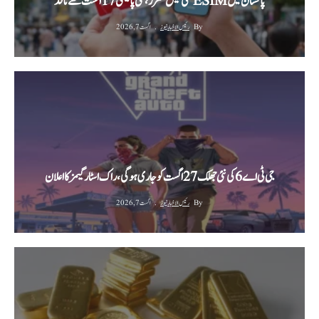
پاکستان میں ESIM کی فیس مقرر، نئی پالیسی 17 اگست سے نافذ
By
رئیس الاخبار نیوز
اگست 7, 2026
جی ٹی اے 6 کی نئی جھلک 27 اگست کو جاری ہوگی، راک اسٹار گیمز کا اعلان
By
رئیس الاخبار نیوز
اگست 7, 2026