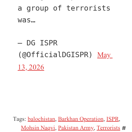
a group of terrorists 
was…
— DG ISPR 
May 
(@OfficialDGISPR) 
13, 2026
Tags:
balochistan
,
Barkhan Operation
,
ISPR
,
Mohsin Naqvi
,
Pakistan Army
,
Terrorists