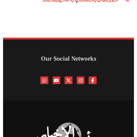
سونے کی قیمت آج: فی تولہ 200 روپے کمی – تازہ ترین ریٹ 2025
Our Social Networks