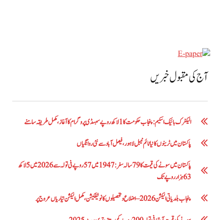
آج کی مقبول خبریں
الیکٹرک بائیک اسکیم: پنجاب حکومت کا1 لاکھ روپے سبسڈی پروگرام کا آغاز ،مکمل طریقہ سامنے
پاکستان میں ٹرینوں کا نیا ٹائم ٹیبل لاہور، فیصل آباد سے نئی روانگیاں
پاکستان میں سونے کی قیمت کا 79 سالہ سفر: 1947 میں 57 روپے فی تولہ سے 2026 میں 5 لاکھ
63 ہزار روپے تک
پنجاب بلدیاتی الیکشن 2026 – اضلاع و تحصیلوں کا نوٹیفکیشن، مکمل الیکشن تیاریاں عروج پر