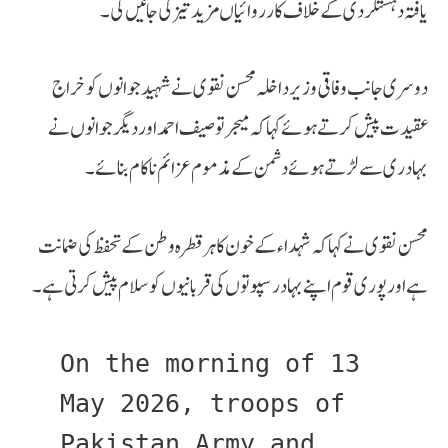
یافتہ دہشتگردی کے خلاف کارروائیاں مزید تیز کی جائیں گی۔
دوسری جانب وفاقی وزیر داخلہ محسن نقوی نے شہید جوانوں کو خراج
عقیدت پیش کرتے ہوئے کہا کہ میجر توصیف احمد اور دیگر جوانوں نے
بہادری سے لڑتے ہوئے دشمن کے مذموم عزائم ناکام بنائے۔
محسن نقوی نے کہا کہ شہداء کے خون کا ہر قطرہ وطن کے تحفظ کی ضمانت
ہے اور پوری قوم اپنے بہادر سپوتوں کی قربانیوں کو سلام پیش کرتی ہے۔
On the morning of 13 
May 2026, troops of 
Pakistan Army and 