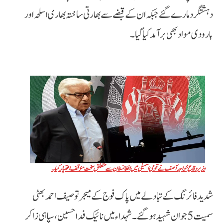
دہشتگرد مارے گئے جبکہ ان کے قبضے سے بھارتی ساختہ بھاری اسلحہ اور
بارودی مواد بھی برآمد کیا گیا۔
وزیر دفاع خواجہ آصف نے قومی اسمبلی میں افغانستان سے متعلق سخت مؤقف اختیار کیا۔
شدید فائرنگ کے تبادلے میں پاک فوج کے میجر توصیف احمد بھٹی
سمیت 5 جوان شہید ہوگئے۔ شہداء میں نائیک فدا حسین، سپاہی زاکر