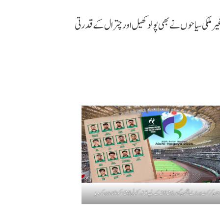
 ملکی سیاحوں نے بھی پولو کھیل اور چترال کے قدرتی
ان کرکٹ بورڈ نے ایشین گیمز 2026 کے لیے 15 رکنی ٹی20 اسکواڈ کا اعلان کر دیا