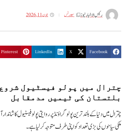
رئیس الاخبار نیوز
جون 11, 2026
سپورٹس
Pinterest
LinkedIn
X
Facebook
چترال میں پولو فیسٹیول شروع
بلتستان کی ٹیمیں مدمقابل
چترال میں دنیا کے بلند ترین پولو گراؤنڈ پر روایتی پولو فیسٹیول کا شاندار
ملکی سیاحوں کی بڑی تعداد کو اپنی طرف متوجہ کر لیا ہے۔