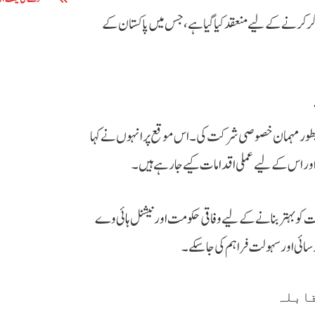
اجاگر کرنے کے لیے منعقد کیا گیا ہے، جس میں پاکستان کے
ے بطور مہمان خصوصی شرکت کی۔ اس موقع پر انہوں نے کہا
 اور اس کے لیے عملی اقدامات کیے جا رہے ہیں۔
 کو بہتر بنانے کے لیے وفاقی حکومت اور نیشنل ہائی وے
قابلہ