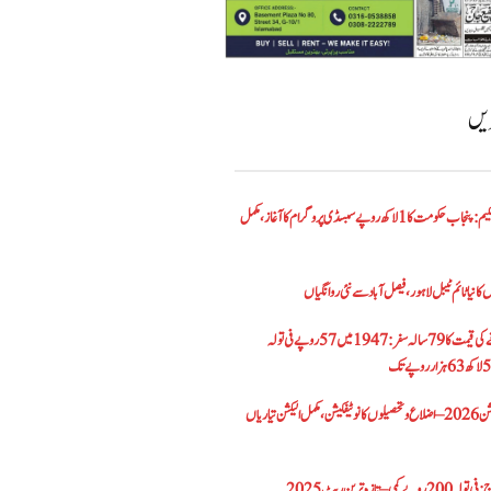
ریں
الیکٹرک بائیک اسکیم: پنجاب حکومت کا1 لاکھ روپے سبسڈی پروگرام کا آغاز ،مکمل
کا نیا ٹائم ٹیبل لاہور، فیصل آباد سے نئی روانگیاں
پاکستان میں سونے کی قیمت کا 79 سالہ سفر: 1947 میں 57 روپے فی تولہ
پنجاب بلدیاتی الیکشن 2026 – اضلاع و تحصیلوں کا نوٹیفکیشن، مکمل الیکشن تیاریاں
– تازہ ترین ریٹ 2025