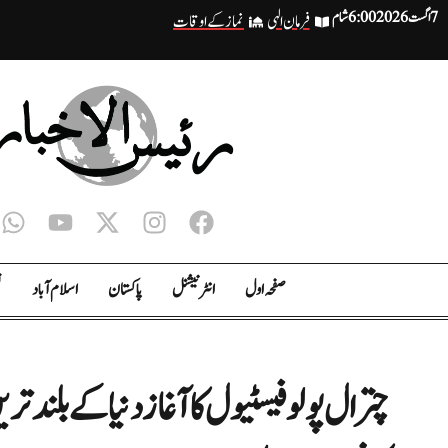
7 اگست 2026
6:00 شام
فرمان الہی
نماز کے اوقات
صفحہ اول
انٹر نیشنل
پاکستان
اسلام آباد
ت
چترال پولو فیسٹیول کا آغاز دنیا کے بلند 