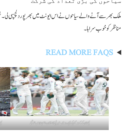
سیاحوں کی بڑی تعداد کی شرکت
ملک بھر سے آنے والے سیاحوں نے اس ایونٹ میں بھرپور دلچسپی لی۔ غیر
مناظر کو خوب سراہا۔
READ MORE FAQS
پاکستان کرکٹ ٹیم کی قیادت میں تبدیلی کا امکان، اہم اجلاس متوقع
پاکست