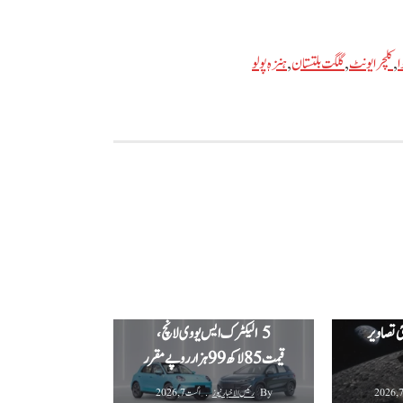
ا
,
کلچر ایونٹ
,
گلگت بلتستان
,
ہنزہ پولو
 چاند سے
پاکستان میں GWM ORA
ئی تصاویر
5 الیکٹرک ایس یو وی لانچ،
قیمت 85 لاکھ 99 ہزار روپے مقرر
By
رئیس الاخبار نیوز
اگست 7, 2026