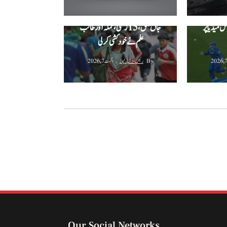
 2026: ول جیکس کے
تھائی لینڈ سکول فائرنگ میں 7 افراد
ل میڈیا پر
جاں بحق، 15 زخمی، حملہ آور طالب
علم نے خودکشی کر لی
By
رئیس الاخبار نیوز
اگست 7, 2026
Our Social Networks