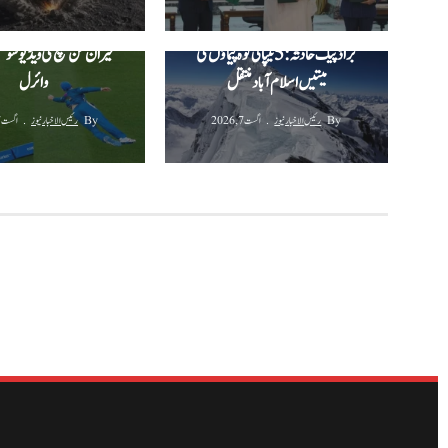
دی ہنڈریڈ
براڈ پیک حادثہ: 5 نیپالی کوہ پیماؤں کی
حیران کن کیچ کی ویڈیو سوش
میتیں اسلام آباد منتقل
وائرل
By
رئیس الاخبار نیوز
اگست 7, 2026
By
رئیس الاخبار نیوز
اگست 7, 2026