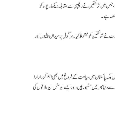
، جس میں شائقین نے دلچسپی سے مقابلہ دیکھا۔ پولو کو
م حصہ ہے۔
رت نے شائقین کو محظوظ کیا۔ ہر گول پر میدان تالیوں اور
بلکہ پاکستان میں سیاحت کے فروغ میں بھی اہم کردار ادا
سے دنیا بھر میں مشہور ہیں، اور ایسے ایونٹس ان علاقوں کی