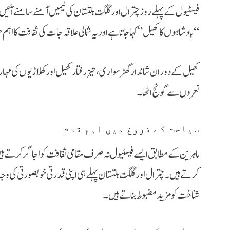
فیسٹیول کے پہلے روز چترال اور گلگت بلتستان کی ٹیمیں آمنے سامنے آئیں
“بادشاہوں کا کھیل” کہا جاتا ہے اور یہ شمالی علاقہ جات کی ثقافت کا اہ
کھیل کے دوران شاندار گھڑ سواری، تیز رفتار کھیل اور کھلاڑیوں کی مہا
نعروں سے گونج اٹھا۔
سیاحت کے فروغ میں اہم قدم
ماہرین کے مطابق ایسے فیسٹیول نہ صرف مقامی ثقافت کو اجاگر کرتے ہیں 
کرتے ہیں۔ چترال اور گلگت بلتستان پہلے ہی اپنی قدرتی خوبصورتی کی وجہ 
شناخت کو مزید مضبوط بناتے ہیں۔