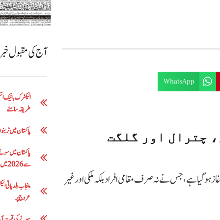
آج کی مقبول خب
WhatsApp
طریقہ سامنے
پاکستان میں ٹرینوں 
، چترال اور گلگت
سے 2026 میں 5 لاکھ 63 ہزار روپے تک
 آغاز ہوگیا ہے، جس نے نہ صرف مقامی افراد بلکہ ملکی اور غیر
عروج پر
سونے کی قیمت آج: فی تولہ 200 روپے کمی 