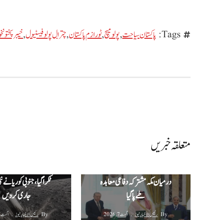
Tags:
پاکستان سیاحت
,
پولو میچ
,
ٹورازم پاکستان
,
چترال پولو فیسٹیول
,
خیبرپختونخو
متعلقہ خبریں
پاکستان ترکیہ اور سعودی عرب کے
اسپیس ایکس راکٹ کا ملبہ
درمیان مکہ مشترکہ دفاعی معاہدہ
ٹکرا گیا، جنوبی کوریا نے ن
طے پا گیا
جاری کر دیں
By
رئیس الاخبار نیوز
اگست 7, 2026
By
رئیس الاخبار نیوز
اگست 7, 2026