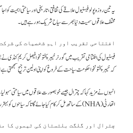
یہ تین روزہ پولو فیسٹیول علاقے کی ثقافتی، تاریخی اور سیاحتی اہمیت کو 
مختلف علاقوں سمیت دنیا بھر سے سیاح شریک ہو رہے ہیں۔
افتتاحی تقریب اور اہم شخصیات کی شرکت
فیسٹیول کی افتتاحی تقریب میں گورنر خیبرپختونخوا فیصل کریم کنڈی ن
کہ خیبرپختونخوا حکومت سیاحت کے فروغ کو اپنی اولین ترجیح سمجھتی ہے
انہوں نے مزید کہا کہ چترال جیسے خوبصورت علاقوں میں سیاحتی سہولیات
اتھارٹی (NHA) کے ساتھ مل کر کام کیا جائے گا تاکہ سیاحوں کو بہتر رسائی اور سہولت فراہم کی جا سکے۔
چترال اور گلگت بلتستان کی ٹیموں کا م