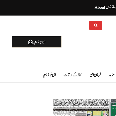
ہباز خان
About
ای نيوز پیپر
مزید
فرمان الہی
نماز کے اوقات
ای نيوز پیپر