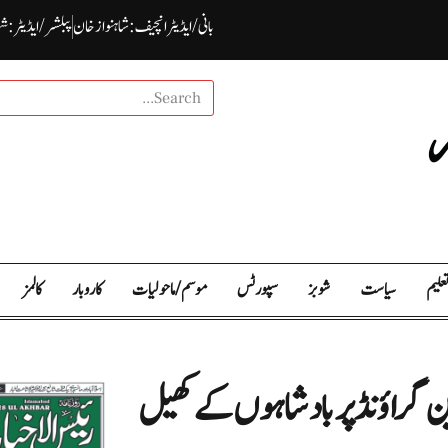
بانی / ایڈیٹرانچیف : شاہنواز خان
پبلشر/ ایڈیٹر : ش
علیم
سیاست
شوبز
سپورٹس
موسم / ما حولیات
کاروبار
کالمز
ترین گراؤنڈ پر بادشاہوں کے کھیل