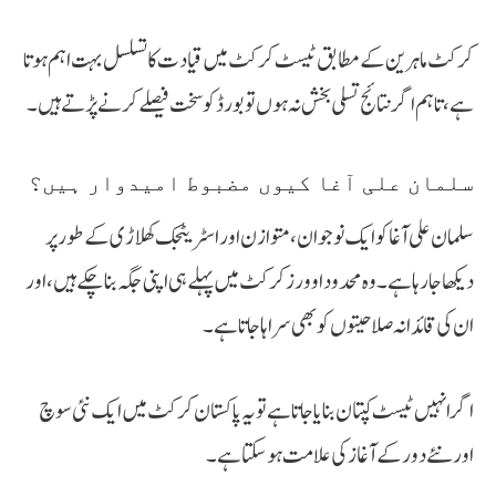
کرکٹ ماہرین کے مطابق ٹیسٹ کرکٹ میں قیادت کا تسلسل بہت اہم ہوتا
ہے، تاہم اگر نتائج تسلی بخش نہ ہوں تو بورڈ کو سخت فیصلے کرنے پڑتے ہیں۔
سلمان علی آغا کیوں مضبوط امیدوار ہیں؟
سلمان علی آغا کو ایک نوجوان، متوازن اور اسٹریٹجک کھلاڑی کے طور پر
دیکھا جا رہا ہے۔ وہ محدود اوورز کرکٹ میں پہلے ہی اپنی جگہ بنا چکے ہیں، اور
ان کی قائدانہ صلاحیتوں کو بھی سراہا جاتا ہے۔
اگر انہیں ٹیسٹ کپتان بنایا جاتا ہے تو یہ پاکستان کرکٹ میں ایک نئی سوچ
اور نئے دور کے آغاز کی علامت ہو سکتا ہے۔