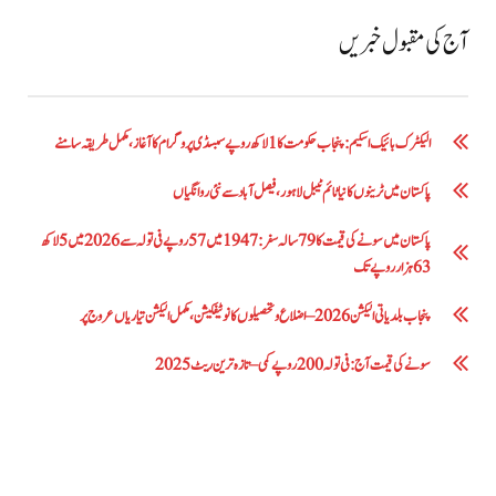
آج کی مقبول خبریں
الیکٹرک بائیک اسکیم: پنجاب حکومت کا1 لاکھ روپے سبسڈی پروگرام کا آغاز ،مکمل طریقہ سامنے
پاکستان میں ٹرینوں کا نیا ٹائم ٹیبل لاہور، فیصل آباد سے نئی روانگیاں
پاکستان میں سونے کی قیمت کا 79 سالہ سفر: 1947 میں 57 روپے فی تولہ سے 2026 میں 5 لاکھ
63 ہزار روپے تک
پنجاب بلدیاتی الیکشن 2026 – اضلاع و تحصیلوں کا نوٹیفکیشن، مکمل الیکشن تیاریاں عروج پر
سونے کی قیمت آج: فی تولہ 200 روپے کمی – تازہ ترین ریٹ 2025