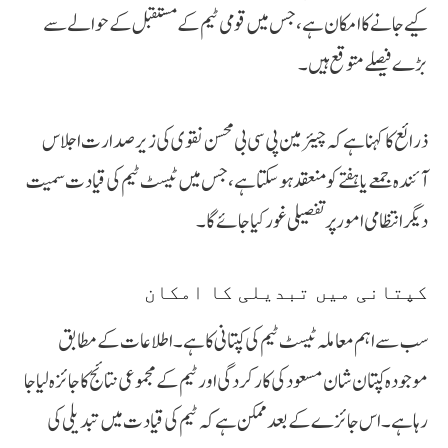
کیے جانے کا امکان ہے، جس میں قومی ٹیم کے مستقبل کے حوالے سے
بڑے فیصلے متوقع ہیں۔
ذرائع کا کہنا ہے کہ چیئرمین پی سی بی محسن نقوی کی زیر صدارت اجلاس
آئندہ جمعے یا ہفتے کو منعقد ہو سکتا ہے، جس میں ٹیسٹ ٹیم کی قیادت سمیت
دیگر انتظامی امور پر تفصیلی غور کیا جائے گا۔
کپتانی میں تبدیلی کا امکان
سب سے اہم معاملہ ٹیسٹ ٹیم کی کپتانی کا ہے۔ اطلاعات کے مطابق
موجودہ کپتان شان مسعود کی کارکردگی اور ٹیم کے مجموعی نتائج کا جائزہ لیا جا
رہا ہے۔ اس جائزے کے بعد ممکن ہے کہ ٹیم کی قیادت میں تبدیلی کی