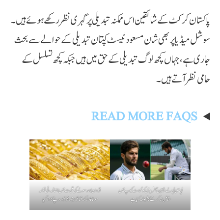
پاکستان کرکٹ کے شائقین اس ممکنہ تبدیلی پر گہری نظر رکھے ہوئے ہیں۔
سوشل میڈیا پر بھی شان مسعود ٹیسٹ کپتان تبدیلی کے حوالے سے بحث
جاری ہے، جہاں کچھ لوگ تبدیلی کے حق میں ہیں جبکہ کچھ تسلسل کے
حامی نظر آتے ہیں۔
READ MORE FAQS
پی سی بی نے شاہین آفریدی کو ٹیسٹ کیمپ میں
3 دن بعد سونے کی قیمت میں اضافہ، فی تولہ
شامل نہ کرنے کا فیصلہ کیا ہے
سونا 4 لاکھ 55 ہزار 63 روپے کا ہوگیا