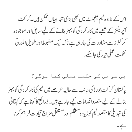
اس کے علاوہ ٹیم مینجمنٹ میں بھی بڑی تبدیلیاں ممکن ہیں۔ کرکٹ
آپریشنز کے شعبے میں کارکردگی کو بہتر بنانے کے لیے سابق اور موجودہ
کرکٹرز سے مشاورت کی جا رہی ہے تاکہ ایک مضبوط اور طویل المدتی
حکمت عملی تیار کی جا سکے۔
پی سی بی کی حکمت عملی کیا ہوگی؟
پاکستان کرکٹ بورڈ کی جانب سے حالیہ عرصے میں ٹیم کی کارکردگی کو بہتر
بنانے کے لیے متعدد اقدامات کیے جا رہے ہیں۔ ذرائع کا کہنا ہے کہ کپتانی
کی تبدیلی کا مقصد ٹیم کو زیادہ مستحکم اور مستقل مزاج قیادت فراہم کرنا
ہے۔