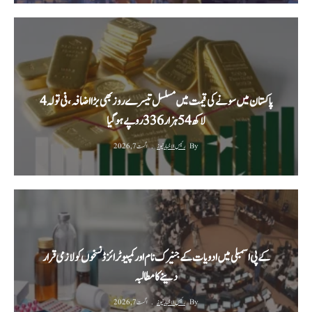
پاکستان میں سونے کی قیمت میں مسلسل تیسرے روز بھی بڑا اضافہ، فی تولہ 4
لاکھ 54 ہزار 336 روپے ہوگیا
By
رئیس الاخبار نیوز
اگست 7, 2026
کے پی اسمبلی میں ادویات کے جنیرک نام اور کمپیوٹرائزڈ نسخوں کو لازمی قرار
دینے کا مطالبہ
By
رئیس الاخبار نیوز
اگست 7, 2026