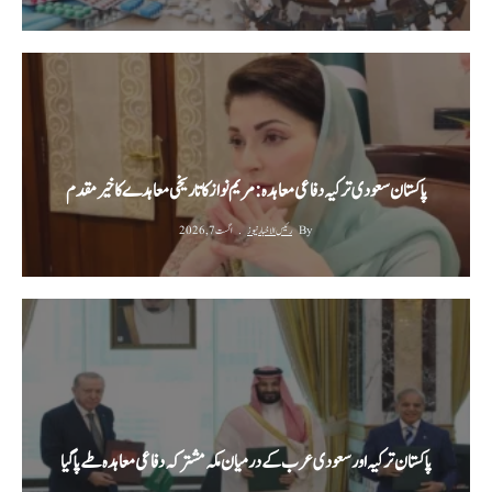
پاکستان سعودی ترکیہ دفاعی معاہدہ: مریم نواز کا تاریخی معاہدے کا خیرمقدم
By
رئیس الاخبار نیوز
اگست 7, 2026
پاکستان ترکیہ اور سعودی عرب کے درمیان مکہ مشترکہ دفاعی معاہدہ طے پا گیا