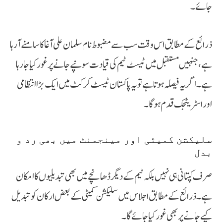
جائے۔
ذرائع کے مطابق اس وقت سب سے مضبوط نام سلمان علی آغا کا سامنے آ رہا
ہے، جنہیں مستقبل میں ٹیسٹ ٹیم کی قیادت سونپے جانے پر غور کیا جا رہا
ہے۔ اگر یہ فیصلہ ہوتا ہے تو یہ پاکستان ٹیسٹ کرکٹ میں ایک بڑا انتظامی
اور اسٹریٹجک قدم ہوگا۔
سلیکشن کمیٹی اور مینجمنٹ میں بھی رد و
بدل
صرف کپتانی ہی نہیں بلکہ ٹیم کے دیگر ڈھانچے میں بھی تبدیلیوں کا امکان
ہے۔ ذرائع کے مطابق اجلاس میں سلیکشن کمیٹی کے بعض ارکان کو تبدیل
کیے جانے پر بھی غور کیا جائے گا۔