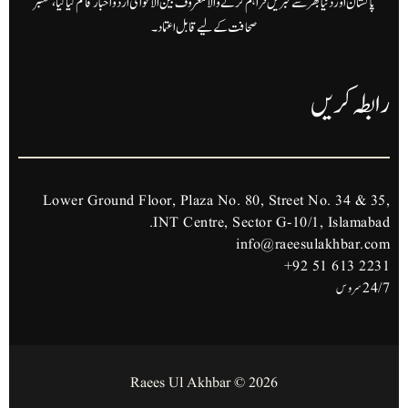
پاکستان اور دنیا بھر سے خبریں فراہم کرنے والا معروف بین الاقوامی اردو اخبار قائم کیا گیا، معتبر
صحافت کے لیے قابل اعتماد۔
رابطہ کریں
Lower Ground Floor, Plaza No. 80, Street No. 34 & 35,
INT Centre, Sector G-10/1, Islamabad.
info@raeesulakhbar.com
+92 51 613 2231
24/7 سروس
2026 © Raees Ul Akhbar