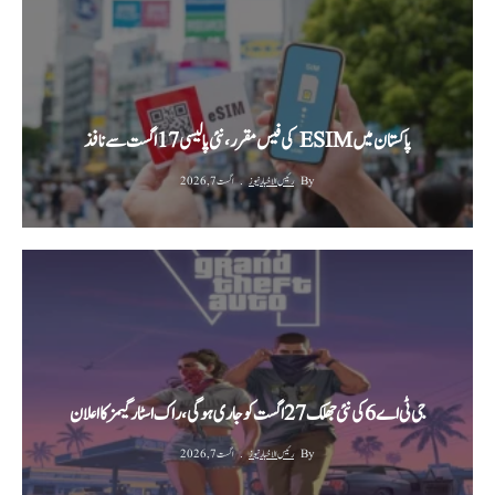
پاکستان میں ESIM کی فیس مقرر، نئی پالیسی 17 اگست سے نافذ
By
رئیس الاخبار نیوز
اگست 7, 2026
جی ٹی اے 6 کی نئی جھلک 27 اگست کو جاری ہوگی، راک اسٹار گیمز کا اعلان
By
رئیس الاخبار نیوز
اگست 7, 2026