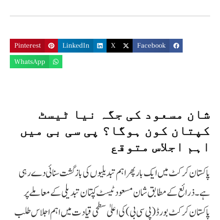
Pinterest
LinkedIn
X
Facebook
WhatsApp
شان مسعود کی جگہ نیا ٹیسٹ
کپتان کون ہوگا؟ پی سی بی میں
اہم اجلاس متوقع
پاکستان کرکٹ میں ایک بار پھر اہم تبدیلیوں کی بازگشت سنائی دے رہی
ہے۔ ذرائع کے مطابق شان مسعود ٹیسٹ کپتان تبدیلی کے معاملے پر
پاکستان کرکٹ بورڈ (پی سی بی) کی اعلیٰ سطحی قیادت میں اہم اجلاس طلب