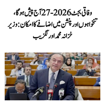
وفاقی بجٹ 2026-27 آج پیش ہوگا،
تنخواہوں اور پنشن میں اضافے کا امکان:وزیر
خزانہ محمد اورنگزیب