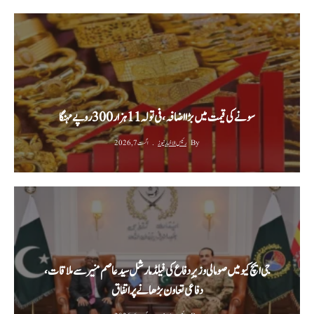
سونے کی قیمت میں بڑا اضافہ، فی تولہ 11 ہزار 300 روپے مہنگا
By
رئیس الاخبار نیوز
اگست 7, 2026
جی ایچ کیو میں صومالی وزیرِ دفاع کی فیلڈ مارشل سید عاصم منیر سے ملاقات،
دفاعی تعاون بڑھانے پر اتفاق