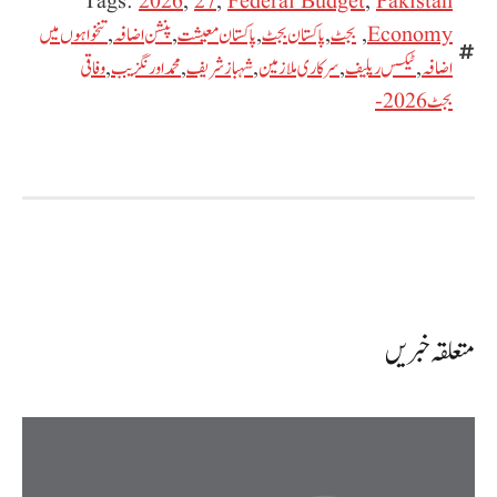
Tags:
2026
,
27
,
Federal Budget
,
Pakistan
Economy
,
بجٹ
,
پاکستان بجٹ
,
پاکستان معیشت
,
پنشن اضافہ
,
تنخواہوں میں
اضافہ
,
ٹیکس ریلیف
,
سرکاری ملازمین
,
شہباز شریف
,
محمد اورنگزیب
,
وفاقی
بجٹ 2026-
متعلقہ خبریں