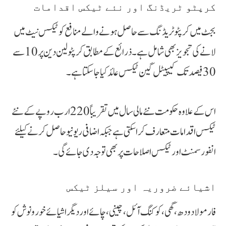
کرپٹو ٹریڈنگ اور نئے ٹیکس اقدامات
بجٹ میں کرپٹو ٹریڈنگ سے حاصل ہونے والے منافع کو ٹیکس نیٹ میں
لانے کی تجویز بھی شامل ہے۔ ذرائع کے مطابق کرپٹو لین دین پر 10 سے
30 فیصد تک کیپیٹل گین ٹیکس عائد کیا جا سکتا ہے۔
اس کے علاوہ حکومت نئے مالی سال میں تقریباً 220 ارب روپے کے نئے
ٹیکس اقدامات متعارف کرا سکتی ہے جبکہ اضافی ریونیو حاصل کرنے کیلئے
انفورسمنٹ اور ٹیکس اصلاحات پر بھی توجہ دی جائے گی۔
اشیائے ضروریہ اور سیلز ٹیکس
فارمولا دودھ، گھی، کوکنگ آئل، چینی، چائے اور دیگر اشیائے خورونوش کو