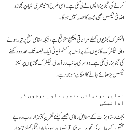
کرنے کی تجویز واپس لے لی گئی ہے۔ اسی طرح اسٹیشنری اشیاء پر مجوزہ
اضافی ٹیکس بھی بجٹ کا حصہ نہیں ہوگا۔
الیکٹرک گاڑیوں کیلئے مراعاتی پیکیج متوقع ہے، جبکہ مقامی سطح پر تیار ہونے
والی الیکٹرک گاڑیوں کے پرزوں پر کسٹم ڈیوٹی ایک فیصد تک محدود رکھنے
کی تجویز دی گئی ہے۔ دوسری جانب درآمدی الیکٹرک گاڑیوں پر سیلز
ٹیکس بڑھائے جانے کا امکان موجود ہے۔
دفاع، ترقیاتی منصوبے اور قرضوں کی
ادائیگی
بجٹ دستاویزات کے مطابق دفاعی شعبے کیلئے تقریباً 3 ہزار ارب روپے
مختص کیے جانے کی تجویز ہے جبکہ قرضوں پر سود کی ادائیگی کیلئے 7 ہزار