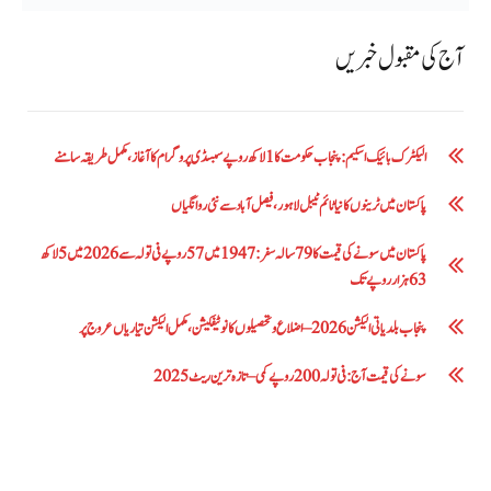
آج کی مقبول خبریں
الیکٹرک بائیک اسکیم: پنجاب حکومت کا1 لاکھ روپے سبسڈی پروگرام کا آغاز ،مکمل طریقہ سامنے
پاکستان میں ٹرینوں کا نیا ٹائم ٹیبل لاہور، فیصل آباد سے نئی روانگیاں
پاکستان میں سونے کی قیمت کا 79 سالہ سفر: 1947 میں 57 روپے فی تولہ سے 2026 میں 5 لاکھ
63 ہزار روپے تک
پنجاب بلدیاتی الیکشن 2026 – اضلاع و تحصیلوں کا نوٹیفکیشن، مکمل الیکشن تیاریاں عروج پر
سونے کی قیمت آج: فی تولہ 200 روپے کمی – تازہ ترین ریٹ 2025