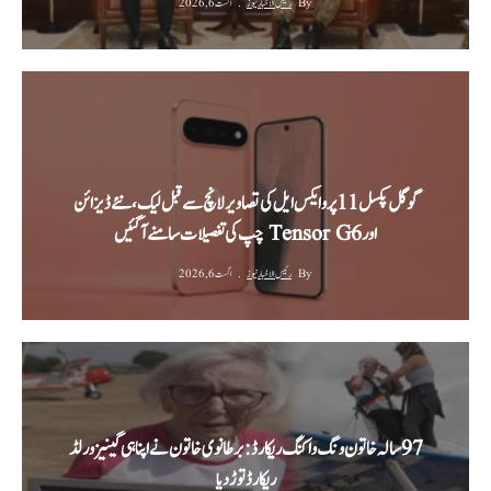
By
رئیس الاخبار نیوز
اگست 6, 2026
گوگل پکسل 11 پرو ایکس ایل کی تصاویر لانچ سے قبل لیک، نئے ڈیزائن
اور Tensor G6 چپ کی تفصیلات سامنے آ گئیں
By
رئیس الاخبار نیوز
اگست 6, 2026
‫97 سالہ خاتون ونگ واکنگ ریکارڈ: برطانوی خاتون نے اپنا ہی گینیز ورلڈ
ریکارڈ توڑ دیا‬