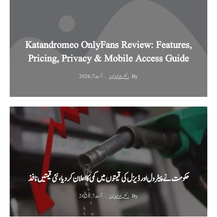
Katandromeo OnlyFans Review: Features,
Pricing, Privacy & Mobile Access Guide
By
رئیس الاخبار نیوز
اگست 7, 2026
حکومت نے پیٹرول اور ڈیزل کی قیمتوں میں کمی کا اعلان کر دیا، نئی قیمتیں نافذ
By
رئیس الاخبار نیوز
اگست 7, 2026