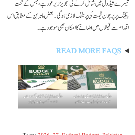
تیسرے شیڈول میں شامل کرنے کی تجویز زیر غور ہے، جس کے تحت
پیکنگ پر پرچون قیمت کی پرنٹنگ لازمی ہوگی۔ بعض ماہرین کے مطابق اس
اقدام سے قیمتوں میں اضافے کا امکان بھی موجود ہے۔
READ MORE FAQS
وفاقی بجٹ 2026 پاکستان کی تیاری جاری،
وفاقی بجٹ 2026-27 میں تنخواہوں میں
بجٹ 12 جون کو پیش کیے جانے کا امکان
اضافہ اور ٹیکس ریلیف کی تیاری