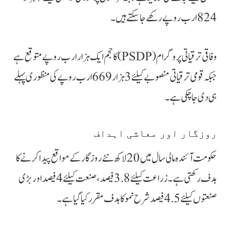
824 ارب روپے رکھے جا سکتے ہیں۔
وفاقی ترقیاتی پروگرام (PSDP) کا حجم ایک ہزار ارب روپے متوقع ہے
جبکہ قومی ترقیاتی منصوبے کیلئے 3 ہزار 669 ارب روپے کی منظوری پہلے
ہی دی جا چکی ہے۔
روزگار اور معاشی اہداف
حکومت آئندہ مالی سال میں 20 لاکھ نئے روزگار کے مواقع پیدا کرنے کا
ہدف رکھتی ہے۔ زراعت کیلئے 3.8 فیصد، صنعت کیلئے 4 فیصد اور بڑی
صنعتوں کیلئے 4.5 فیصد شرح نمو کا ہدف مقرر کیا گیا ہے۔