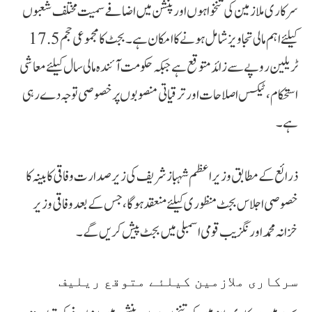
سرکاری ملازمین کی تنخواہوں اور پنشن میں اضافے سمیت مختلف شعبوں
کیلئے اہم مالی تجاویز شامل ہونے کا امکان ہے۔ بجٹ کا مجموعی حجم 17.5
ٹریلین روپے سے زائد متوقع ہے جبکہ حکومت آئندہ مالی سال کیلئے معاشی
استحکام، ٹیکس اصلاحات اور ترقیاتی منصوبوں پر خصوصی توجہ دے رہی
ہے۔
ذرائع کے مطابق وزیراعظم شہباز شریف کی زیر صدارت وفاقی کابینہ کا
خصوصی اجلاس بجٹ منظوری کیلئے منعقد ہوگا، جس کے بعد وفاقی وزیر
خزانہ محمد اورنگزیب قومی اسمبلی میں بجٹ پیش کریں گے۔
سرکاری ملازمین کیلئے متوقع ریلیف