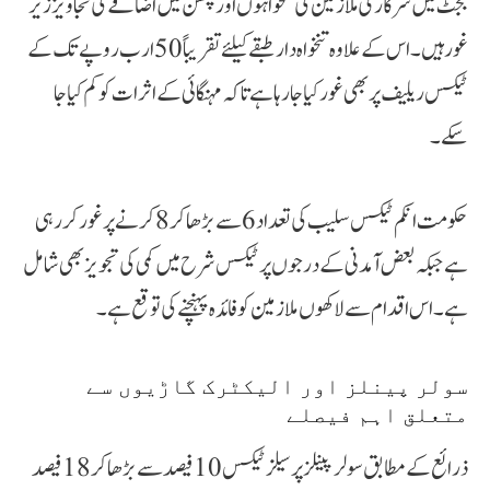
بجٹ میں سرکاری ملازمین کی تنخواہوں اور پنشن میں اضافے کی تجاویز زیر
غور ہیں۔ اس کے علاوہ تنخواہ دار طبقے کیلئے تقریباً 50 ارب روپے تک کے
ٹیکس ریلیف پر بھی غور کیا جا رہا ہے تاکہ مہنگائی کے اثرات کو کم کیا جا
سکے۔
حکومت انکم ٹیکس سلیب کی تعداد 6 سے بڑھا کر 8 کرنے پر غور کر رہی
ہے جبکہ بعض آمدنی کے درجوں پر ٹیکس شرح میں کمی کی تجویز بھی شامل
ہے۔ اس اقدام سے لاکھوں ملازمین کو فائدہ پہنچنے کی توقع ہے۔
سولر پینلز اور الیکٹرک گاڑیوں سے
متعلق اہم فیصلے
ذرائع کے مطابق سولر پینلز پر سیلز ٹیکس 10 فیصد سے بڑھا کر 18 فیصد