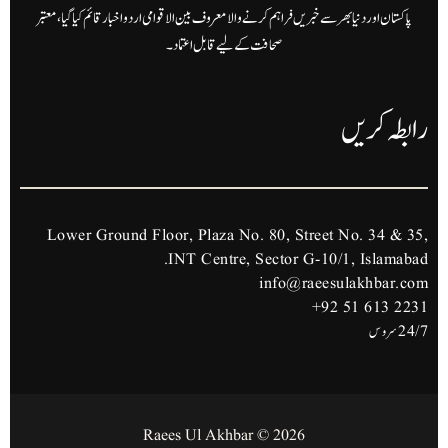
پاکستان اور دنیا بھر سے خبریں فراہم کرنے والا معروف بین الاقوامی اردو اخبار قائم کیا گیا، معتبر
صحافت کے لیے قابل اعتماد۔
رابطہ کریں
Lower Ground Floor, Plaza No. 80, Street No. 34 & 35,
INT Centre, Sector G-10/1, Islamabad.
info@raeesulakhbar.com
+92 51 613 2231
24/7 سروس
2026 © Raees Ul Akhbar