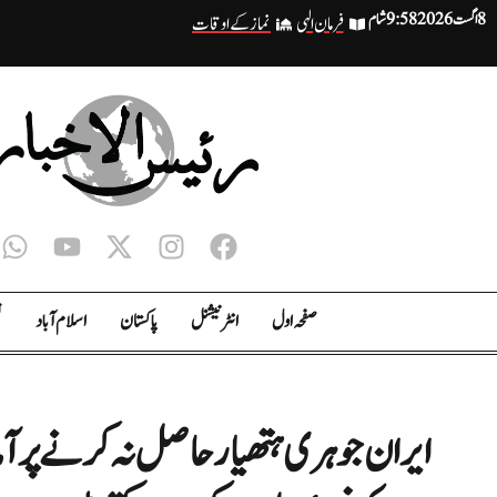
8 اگست 2026
9:58 شام
فرمان الہی
نماز کے اوقات
صفحہ اول
انٹر نیشنل
پاکستان
اسلام آباد
ت
ایران جوہری ہتھیار حاصل نہ کرنے پر آ