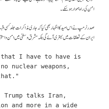
امن کی راہ ہموار ہو سکے۔
صدر ٹرمپ نے اس امید کا اظہار بھی کیا کہ جاری مذاکرات جلد کسی مثب
ایران کے تعلقات میں بہتری آئے گی بلکہ مشرق وسطیٰ میں امن و اس
that I have to have is 
no nuclear weapons, 
that."
 Trump talks Iran, 
on and more in a wide 