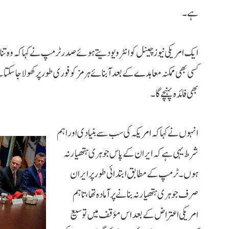
ہے۔
ایک امریکی نیوز چینل کو انٹرویو دیتے ہوئے صدر ٹرمپ نے کہا کہ وہ تن
کسی بھی ممکنہ معاہدے کے بعد آبنائے ہرمز کو فوری طور پر کھولا جا سکت
بھی فائدہ پہنچے گا۔
انہوں نے کہا کہ امریکہ کی سب سے بنیادی اور اہم
شرط یہی ہے کہ ایران کے پاس جوہری ہتھیار نہ
ہوں۔ ٹرمپ کے مطابق ابتدائی طور پر ایران
صرف جوہری ہتھیار نہ بنانے پر آمادہ تھا، تاہم
امریکی اعتراض کے بعد اس مؤقف میں توسیع