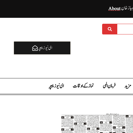
ہباز خان
About
ای نيوز پیپر
مزید
فرمان الہی
نماز کے اوقات
ای نيوز پیپر