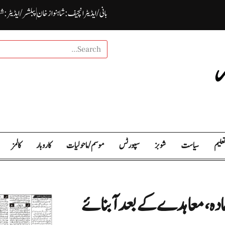
بانی / ایڈیٹرانچیف : شاہنواز خان
پبلشر/ ایڈیٹر : ش
علیم
سیاست
شوبز
سپورٹس
موسم / ما حولیات
کاروبار
کالمز
مادہ،معاہدے کے بعد آبنائے