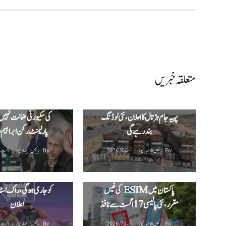
متعلقہ خبریں
پاکستان سعودی عرب اور
گڈز ٹرانسپورٹرز کا پیر سے ملک گیر
مشترکہ دفاعی معاہدہ س
پہیہ جام ہڑتال کا اعلان، نئی لوڈنگ
کی سکیورٹی ضمانت نہیں:
بند رہے گی
پارلیمنٹ رکن ابراہیم
By
رئیس الاخبار نیوز
اگست 8, 2026
By
رئیس الاخبار نیوز
اگست 8, 2026
پاکستان میں ESIM کی فیس
کو جاری ہوگی، راک اسٹار
مقرر، نئی پالیسی 17 اگست سے نافذ
اعلان
By
رئیس الاخبار نیوز
اگست 7, 2026
By
رئیس الاخبار نیوز
اگست 7, 2026