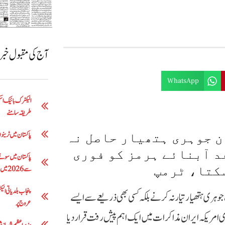
آج کی مقبول خب
WhatsApp
طریقہ سامنے
پاکستان میں ٹرینوں 
 جوہری ہتھیار حاصل نہ
د آبنائے ہرمز کو فوری
سکتا، ٹرمپ
سے 2026 میں 5 لاکھ 63 ہزار روپے تک
ہری ہتھیار تیار نہ کرنے بلکہ کسی بھی ذریعے سے ایسے
عروج پر
ری امریکہ ایران مذاکرات میں ایک اہم پیش رفت قرار دیا