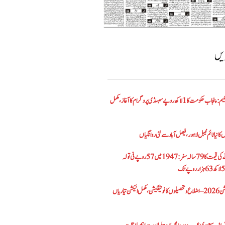
ریں
الیکٹرک بائیک اسکیم: پنجاب حکومت کا1 لاکھ روپے سبسڈی پروگرام کا آغاز ،مکمل
کا نیا ٹائم ٹیبل لاہور، فیصل آباد سے نئی روانگیاں
پاکستان میں سونے کی قیمت کا 79 سالہ سفر: 1947 میں 57 روپے فی تولہ
پنجاب بلدیاتی الیکشن 2026 – اضلاع و تحصیلوں کا نوٹیفکیشن، مکمل الیکشن تیاریاں