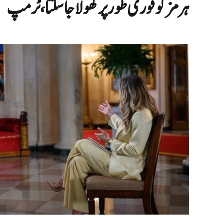
ہرمز کو فوری طور پر کھولا جا سکتا، ٹرمپ