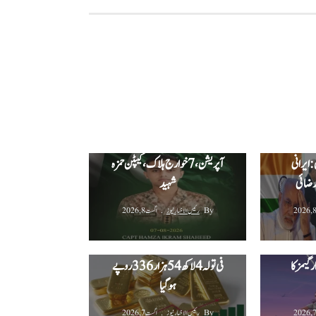
 ترکیہ
عودی عرب
ہنگو میں سیکیورٹی فورسز کا کامیاب
 ایرانی
آپریشن، 7 خوارج ہلاک، کیپٹن حمزہ
 رضائی
شہید
By
رئیس الاخبار نیوز
اگست 8, 2026
پاکستان میں سونے کی قیمت میں
جی ٹی اے 6 کی نئی جھلک 27 اگست
مسلسل تیسرے روز بھی بڑا اضافہ،
 گیمز کا
فی تولہ 4 لاکھ 54 ہزار 336 روپے
ہوگیا
By
رئیس الاخبار نیوز
اگست 7, 2026