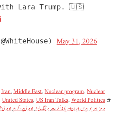
ranging interview with Lara Trump. 🇺🇸 
j
May 31, 2026
(@WhiteHouse) 
,
Iran
,
Middle East
,
Nuclear program
,
Nuclear
,
United States
,
US Iran Talks
,
World Politics
ہرمز
,
امریکا
,
ایران
,
ایران امریکا مذاکرات
,
بریکنگ نیوز
,
جوہری پروگرام
,
جوہری ہت