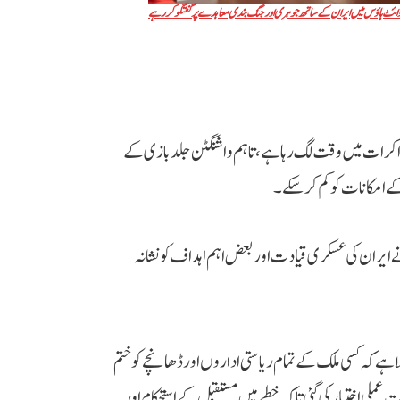
ائٹ ہاؤس میں ایران کے ساتھ جوہری اور جنگ بندی معاہدے پر گفتگو کر رہے
ذاکرات میں وقت لگ رہا ہے، تاہم واشنگٹن جلد بازی کے
کے امکانات کو کم کر سکے۔
ایران کی عسکری قیادت اور بعض اہم اہداف کو نشانہ
ا ہے کہ کسی ملک کے تمام ریاستی اداروں اور ڈھانچے کو ختم
ت عملی اختیار کی گئی تاکہ خطے میں مستقبل کے استحکام اور