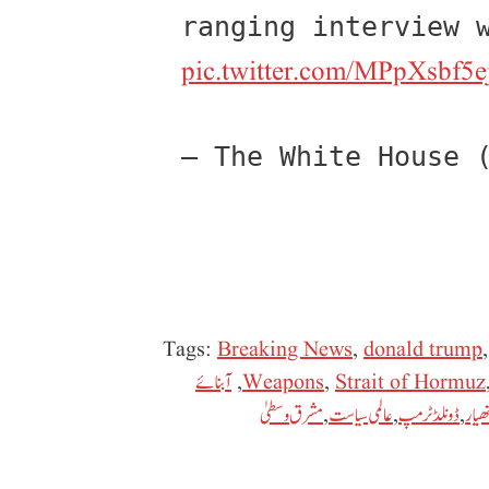
pic.twitter.com/MPpXsbf5e
— The White House 
Tags:
Breaking News
,
donald trump
Strait of Hormuz
,
Weapons
,
آبنائے
ھیار
,
ڈونلڈ ٹرمپ
,
عالمی سیاست
,
مشرق وسطیٰ