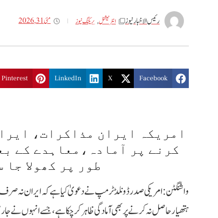
رئیس الاخبار نیوز
مئی 31, 2026
انٹر نیشنل
,
بریکنگ نیوز
Pinterest
LinkedIn
X
Facebook
امریکہ ایران مذاکرات، ایران
کرنے پر آمادہ،معاہدے کے بع
طور پر کھولا جا 
واشنگٹن: امریکی صدر ڈونلڈ ٹرمپ نے دعویٰ کیا ہے کہ ایران نہ صرف جو
ہتھیار حاصل نہ کرنے پر بھی آمادگی ظاہر کر چکا ہے، جسے انہوں نے جا