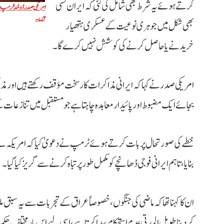
کرتے ہوئے یہ شرط بھی شامل کی گئی کہ ایران کسی
امریکی صدر ڈونلڈ ٹرمپ و
ہیں۔
بھی شکل میں جوہری نوعیت کے عسکری ہتھیار
خریدنے یا حاصل کرنے کی کوشش نہیں کرے گا۔
امریکی صدر نے کہا کہ ایرانی مذاکرات کار سخت مؤقف رکھتے ہیں اور م
بجائے ایک مضبوط اور پائیدار معاہدہ چاہتا ہے جو مستقبل میں تنازعات 
خطے کی صورتحال پر بات کرتے ہوئے ٹرمپ نے دعویٰ کیا کہ امریکہ نے 
بنایا، تاہم ایرانی فوجی ڈھانچے کو مکمل طور پر تباہ کرنے سے گریز کیا گیا۔
ان کا کہنا تھا کہ ماضی کی جنگوں، خصوصاً عراق کے تجربات سے یہ سبق مل
کر دینا طویل المدتی عدم استحکام پیدا کرتا ہے، اسی لیے اس بار مختلف حکم