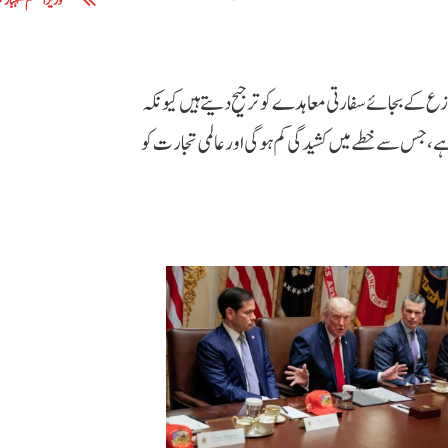
وزیراعظم شہباز 
ازع کے بجائے سفارتی معاہدے کو ترجیح دیتے ہیں کیونکہ
ا ہے، جس سے خطے میں کشیدگی کم ہوگی اور عالمی تجارت کو