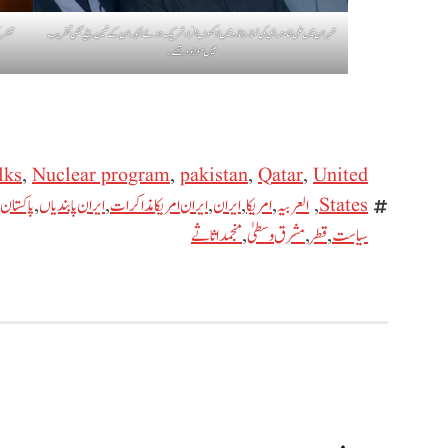
تہران میں علی خامنہ ای کی نماز جنازہ میں لاکھوں افراد شریک ہوئے جبکہ ان کے تین بیٹے بھی تقریب
قطر 
میں موجود تھے۔
lks
,
Nuclear program
,
pakistan
,
Qatar
,
United
States
,
العربیہ
,
امریکا
,
ایران
,
ایران امریکا مذاکرات
,
ایران پابندیاں
,
پاکستان
سیاست
,
قطر
,
مشرق وسطیٰ
,
منجمد اثاثے