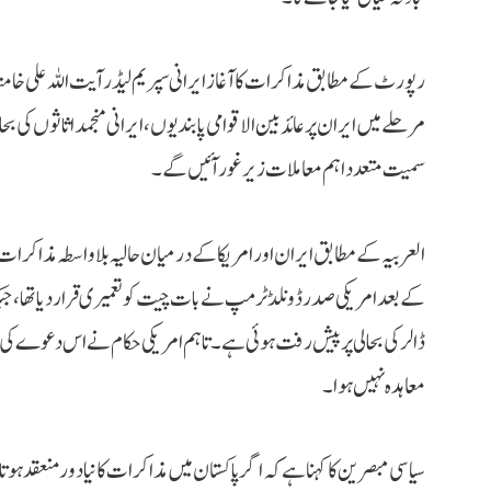
رپورٹ کے مطابق مذاکرات کا آغاز ایرانی سپریم لیڈر آیت اللہ علی خامن
مرحلے میں ایران پر عائد بین الاقوامی پابندیوں، ایرانی منجمد اثاثوں کی 
سمیت متعدد اہم معاملات زیر غور آئیں گے۔
العربیہ کے مطابق ایران اور امریکا کے درمیان حالیہ بلاواسطہ مذاک
کے بعد امریکی صدر ڈونلڈ ٹرمپ نے بات چیت کو تعمیری قرار دیا تھا، جبک
ڈالر کی بحالی پر پیش رفت ہوئی ہے۔ تاہم امریکی حکام نے اس دعوے کی 
معاہدہ نہیں ہوا۔
سیاسی مبصرین کا کہنا ہے کہ اگر پاکستان میں مذاکرات کا نیا دور منعقد