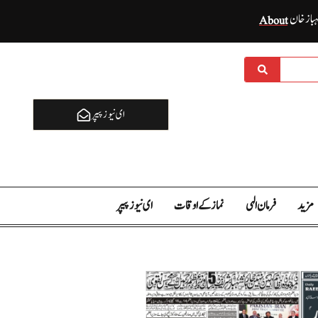
ہباز خان
About
ای نيوز پیپر
مزید
فرمان الہی
نماز کے اوقات
ای نيوز پیپر