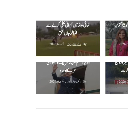
ی کیس:
عدالت نے اداکار اور بہن کو 5 اکتوبر
تھائی لینڈ میں آسمانی بجلی گرنے سے
فٹبالر جاں بحق
By
رئیس الاخبار نیوز
اگست 6, 2026
 خیز ڈرون
وزیراعظم شہباز شریف کا سعودی
 الرٹ
عرب کا دورہ
By
رئیس الاخبار نیوز
اگست 6, 2026