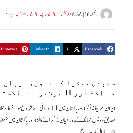
رئیس الاخبار نیوز
انٹر نیشنل
,
بریکنگ نیوز
,
پن بریکنگ نیوز
,
تازه ترین
,
سیاست
Pinterest
LinkedIn
X
Facebook
سعودی میڈیا کا دعویٰ، ایران 
کا اگلا دور 11 جولائی سے پاکستان میں متوقع
ایران امریکا مذاکرات پاکستان میں 11 جولائ
مطابق دونوں ممالک کے درمیان مذاکرات کا اگلا دور پاکستان میں منعقد ہ
تبادلہ خیال کیا جائے گا۔