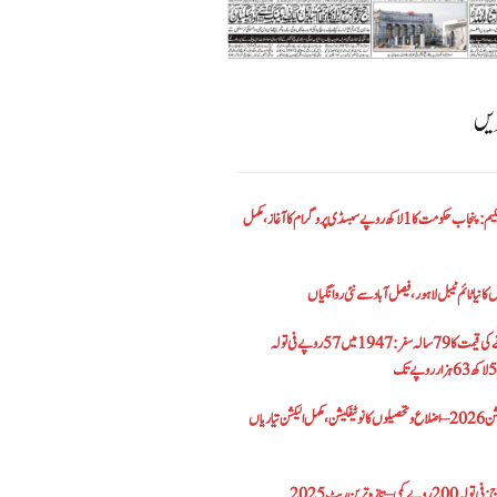
ریں
الیکٹرک بائیک اسکیم: پنجاب حکومت کا1 لاکھ روپے سبسڈی پروگرام کا آغاز ،مکمل
کا نیا ٹائم ٹیبل لاہور، فیصل آباد سے نئی روانگیاں
پاکستان میں سونے کی قیمت کا 79 سالہ سفر: 1947 میں 57 روپے فی تولہ
پنجاب بلدیاتی الیکشن 2026 – اضلاع و تحصیلوں کا نوٹیفکیشن، مکمل الیکشن تیاریاں
– تازہ ترین ریٹ 2025