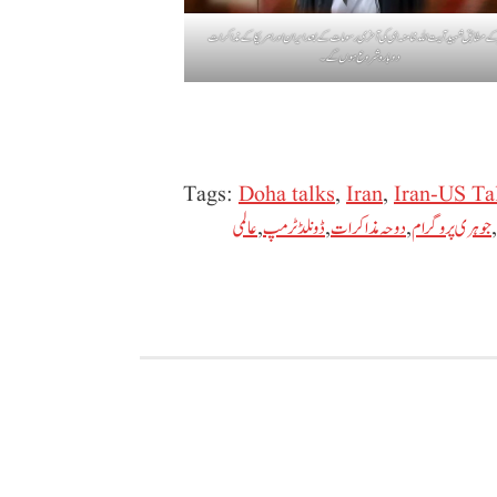
کے مطابق شہید آیت اللہ خامنہ ای کی آخری رسومات کے بعد ایران اور امریکا کے مذاکرات
دوبارہ شروع ہوں گے۔
Tags:
Doha talks
,
Iran
,
Iran-US Ta
,
جوہری پروگرام
,
دوحہ مذاکرات
,
ڈونلڈ ٹرمپ
,
عالمی