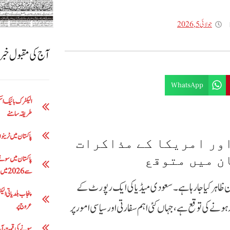
جولائی 5, 2026
آج کی مقبول خب
WhatsApp
طریقہ سامنے
پاکستان میں ٹرینوں 
اور امریکا کے مذاکرات
سے 2026 میں 5 لاکھ 63 ہزار روپے تک
ی سے شروع ہونے کا امکان ظاہر کیا جا رہا ہے۔ سعودی میڈیا کی ایک رپورٹ کے
ونے کی توقع ہے، جہاں کئی اہم سفارتی اور سیاسی امور پر
عروج پر
سونے کی قیمت آج: فی تولہ 200 روپے کمی 