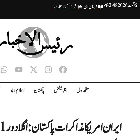
6 اگست 2026
2:48 شام
فرمان الہی
نماز کے اوقات
صفحہ اول
انٹر نیشنل
پاکستان
اسلام آباد
ت