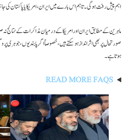
اہم پیش رفت ہوگی۔ تاہم اس بارے میں ایران، امریکا یا پاکستان کی جان
ماہرین کے مطابق ایران اور امریکا کے درمیان مذاکرات کے نتائج نہ 
صورتحال پر بھی اثرانداز ہو سکتے ہیں، خصوصاً اگر پابندیوں، جوہری پرو
ہوتا ہے۔
READ MORE FAQS