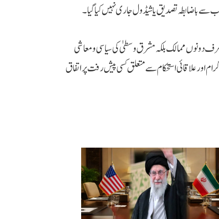
ب سے باضابطہ تصدیق یا شیڈول جاری نہیں کیا گیا۔
صرف دونوں ممالک بلکہ مشرق وسطیٰ کی سیاسی و معاشی
گرام اور علاقائی استحکام سے متعلق کسی پیش رفت پر اتفاق