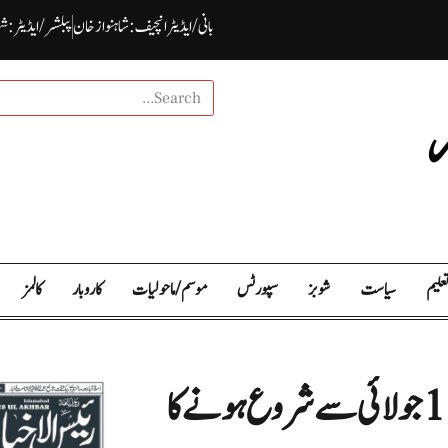
بانی / ایڈیٹرانچیف : شاہنواز خان
پبلشر/ ایڈیٹر : ش
علیم
سیاست
شوبز
سپورٹس
موسم / ما حولیات
کاروبار
کالمز
ایران امریکا مذاکرات پاکستان: اگلا دور 11 جولائی سے شروع ہونے کا