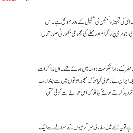
ہ ای کی تجہیز و تکفین کی تکمیل کے بعد متوقع ہے۔ اس
بحالی، جوہری پروگرام اور خطے کی مجموعی سکیورٹی صورتحال
رات قطر کے دارالحکومت دوحہ میں ہوئے تھے۔ ان مذاکرات
ہ ایران نے دعویٰ کیا تھا کہ منجمد اثاثوں میں سے چند ارب
تردید کرتے ہوئے کہا تھا کہ اس حوالے سے کوئی حتمی
 ہوتا ہے تو یہ خطے میں سفارتی سرگرمیوں کے حوالے سے ایک