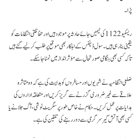
پڑا۔
ریسکیو 1122 کی ٹیمیں جائے حادثہ پر موجود ہیں اور حفاظتی انتظامات کو
یقینی بنا رہی ہیں۔ سول ڈیفنس کے اہلکار بھی موقع پر طلب کر لیے گئے ہیں
تاکہ کسی بھی ہنگامی صورتحال سے مؤثر انداز میں نمٹا جا سکے۔
ضلعی انتظامیہ نے شہریوں اور مسافروں کو ہدایت کی ہے کہ وہ متاثرہ
علاقے سے غیر ضروری گزرنے سے گریز کریں اور متعلقہ اداروں کی
ہدایات پر عمل کریں۔ حکام نے خاص طور پر سگریٹ نوشی، آگ جلانے یا
کسی بھی آتش گیر سرگرمی سے دور رہنے کی تلقین کی ہے۔