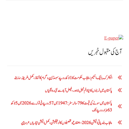
آج کی مقبول خبریں
الیکٹرک بائیک اسکیم: پنجاب حکومت کا1 لاکھ روپے سبسڈی پروگرام کا آغاز ،مکمل طریقہ سامنے
پاکستان میں ٹرینوں کا نیا ٹائم ٹیبل لاہور، فیصل آباد سے نئی روانگیاں
پاکستان میں سونے کی قیمت کا 79 سالہ سفر: 1947 میں 57 روپے فی تولہ سے 2026 میں 5 لاکھ
63 ہزار روپے تک
پنجاب بلدیاتی الیکشن 2026 – اضلاع و تحصیلوں کا نوٹیفکیشن، مکمل الیکشن تیاریاں عروج پر