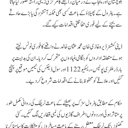
بلوچستان اور پنجاب کے درمیان رابطے کا مرکزی زمینی راستہ تصور کیا جاتا
ہے۔ پٹرول کے پھیلاؤ کے باعث کسی بھی ممکنہ آتشزدگی یا بڑے حادثے
سے بچنے کے لیے فوری حفاظتی اقدامات کیے گئے۔
ڈپٹی کمشنر ڈیرہ غازی خان محمد عثمان خالد نے واقعے کا فوری نوٹس لیتے
ہوئے متعلقہ اداروں کو ہنگامی بنیادوں پر متحرک کر دیا۔ ان کی ہدایت پر
بارڈر ملٹری پولیس، ریسکیو 1122 اور سول ڈیفنس کی ٹیمیں موقع پر پہنچ
گئیں اور علاقے کو محفوظ بنانے کے اقدامات شروع کر دیے۔
حکام کے مطابق پٹرول سڑک پر پھیلنے کے باعث ٹریفک کی روانی مکمل طور
پر متاثر ہوئی اور دونوں اطراف گاڑیوں کی لمبی قطاریں لگ گئیں۔ کئی
گھنٹوں تک ٹریفک معطل رہنے کے باعث مسافروں کو مشکلات کا سامنا کرنا