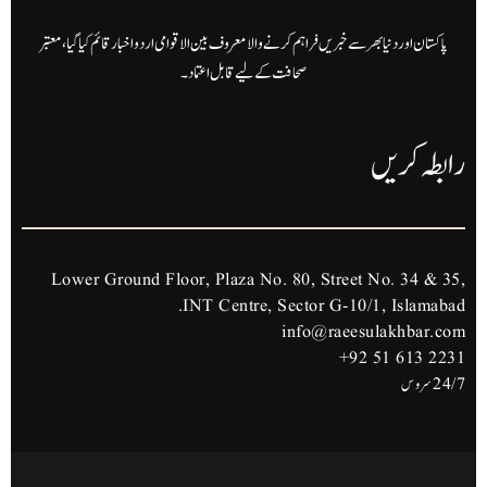
پاکستان اور دنیا بھر سے خبریں فراہم کرنے والا معروف بین الاقوامی اردو اخبار قائم کیا گیا، معتبر
صحافت کے لیے قابل اعتماد۔
رابطہ کریں
Lower Ground Floor, Plaza No. 80, Street No. 34 & 35,
INT Centre, Sector G-10/1, Islamabad.
info@raeesulakhbar.com
+92 51 613 2231
24/7 سروس