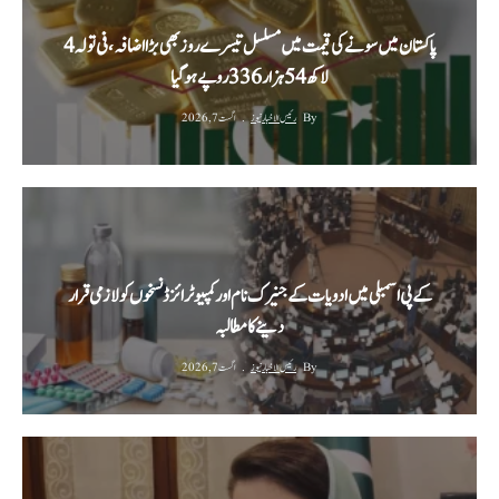
پاکستان میں سونے کی قیمت میں مسلسل تیسرے روز بھی بڑا اضافہ، فی تولہ 4
لاکھ 54 ہزار 336 روپے ہوگیا
By
رئیس الاخبار نیوز
اگست 7, 2026
کے پی اسمبلی میں ادویات کے جنیرک نام اور کمپیوٹرائزڈ نسخوں کو لازمی قرار
دینے کا مطالبہ
By
رئیس الاخبار نیوز
اگست 7, 2026