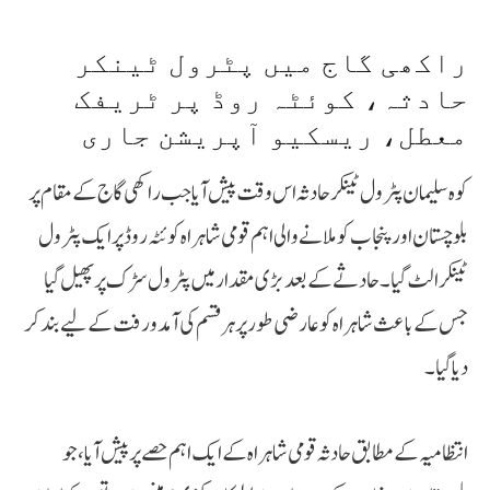
راکھی گاج میں پٹرول ٹینکر
حادثہ، کوئٹہ روڈ پر ٹریفک
معطل، ریسکیو آپریشن جاری
کوہ سلیمان پٹرول ٹینکر حادثہ اس وقت پیش آیا جب راکھی گاج کے مقام پر
بلوچستان اور پنجاب کو ملانے والی اہم قومی شاہراہ کوئٹہ روڈ پر ایک پٹرول
ٹینکر الٹ گیا۔ حادثے کے بعد بڑی مقدار میں پٹرول سڑک پر پھیل گیا
جس کے باعث شاہراہ کو عارضی طور پر ہر قسم کی آمد و رفت کے لیے بند کر
دیا گیا۔
انتظامیہ کے مطابق حادثہ قومی شاہراہ کے ایک اہم حصے پر پیش آیا، جو