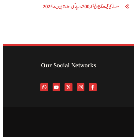
سونے کی قیمت آج: فی تولہ 200 روپے کمی – تازہ ترین ریٹ 2025
Our Social Networks