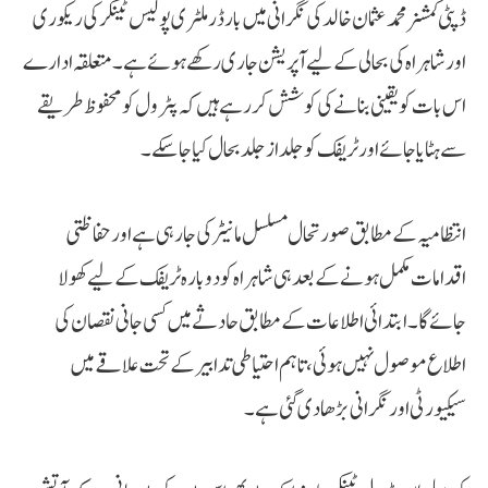
ڈپٹی کمشنر محمد عثمان خالد کی نگرانی میں بارڈر ملٹری پولیس ٹینکر کی ریکوری
اور شاہراہ کی بحالی کے لیے آپریشن جاری رکھے ہوئے ہے۔ متعلقہ ادارے
اس بات کو یقینی بنانے کی کوشش کر رہے ہیں کہ پٹرول کو محفوظ طریقے
سے ہٹایا جائے اور ٹریفک کو جلد از جلد بحال کیا جا سکے۔
انتظامیہ کے مطابق صورتحال مسلسل مانیٹر کی جا رہی ہے اور حفاظتی
اقدامات مکمل ہونے کے بعد ہی شاہراہ کو دوبارہ ٹریفک کے لیے کھولا
جائے گا۔ ابتدائی اطلاعات کے مطابق حادثے میں کسی جانی نقصان کی
اطلاع موصول نہیں ہوئی، تاہم احتیاطی تدابیر کے تحت علاقے میں
سیکیورٹی اور نگرانی بڑھا دی گئی ہے۔