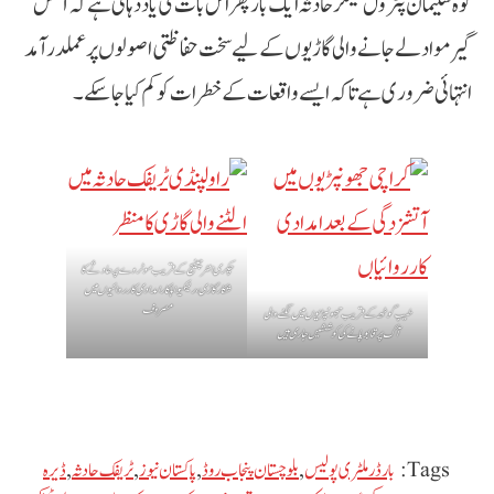
کوہ سلیمان پٹرول ٹینکر حادثہ ایک بار پھر اس بات کی یاد دہانی ہے کہ آتش
گیر مواد لے جانے والی گاڑیوں کے لیے سخت حفاظتی اصولوں پر عملدرآمد
انتہائی ضروری ہے تاکہ ایسے واقعات کے خطرات کو کم کیا جا سکے۔
چکری انٹرچینج کے قریب موٹر وے پر حادثے کا
شکار گاڑی، ریسکیو اہلکار امدادی کارروائیوں میں
مصروف
طیب گوٹھ کے قریب جھونپڑیوں میں لگنے والی
آگ پر قابو پانے کی کوششیں جاری ہیں
Tags:
بارڈر ملٹری پولیس
,
بلوچستان پنجاب روڈ
,
پاکستان نیوز
,
ٹریفک حادثہ
,
ڈیرہ