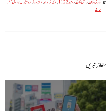
غازی خان
,
راکھی گاج
,
ریسکیو 1122
,
قومی شاہراہ
,
کوئٹہ روڈ
,
کوہ سلیمان پٹرول ٹینکر
حادثہ
متعلقہ خبریں