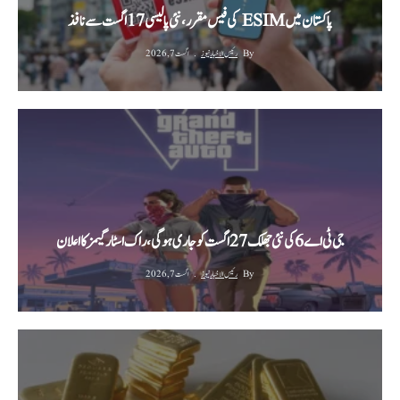
پاکستان میں ESIM کی فیس مقرر، نئی پالیسی 17 اگست سے نافذ
By
رئیس الاخبار نیوز
اگست 7, 2026
جی ٹی اے 6 کی نئی جھلک 27 اگست کو جاری ہوگی، راک اسٹار گیمز کا اعلان
By
رئیس الاخبار نیوز
اگست 7, 2026