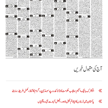
آج کی مقبول خبریں
الیکٹرک بائیک اسکیم: پنجاب حکومت کا1 لاکھ روپے سبسڈی پروگرام کا آغاز ،مکمل طریقہ سامنے
پاکستان میں ٹرینوں کا نیا ٹائم ٹیبل لاہور، فیصل آباد سے نئی روانگیاں