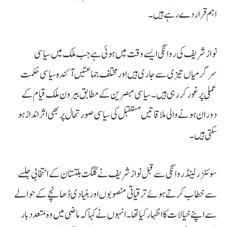
اہم قرار دے رہے ہیں۔
نواز شریف کی روانگی ایسے وقت میں ہوئی ہے جب ملک میں سیاسی
سرگرمیاں تیزی سے جاری ہیں اور مختلف جماعتیں آئندہ سیاسی حکمت
عملی پر غور کر رہی ہیں۔ سیاسی مبصرین کے مطابق بیرون ملک قیام کے
دوران ہونے والی ملاقاتیں مستقبل کی سیاسی صورتحال پر بھی اثر انداز ہو
سکتی ہیں۔
سوئٹزرلینڈ روانگی سے قبل نواز شریف نے گلگت بلتستان کے انتخابی جلسے
سے خطاب کرتے ہوئے ترقیاتی منصوبوں اور بنیادی ڈھانچے کے حوالے
سے اپنے خیالات کا اظہار کیا تھا۔ انہوں نے کہا کہ ماضی میں وہ متعدد بار