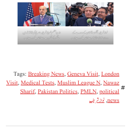
نواز شریف گلگت بلتستان کے دورے کے
وزیراعظم شہباز شریف امریکا کی 250ویں
دوران عوامی اجتماع سے خطاب کر رہے ہیں۔
سالگرہ کی تقریب سے خطاب کر رہے ہیں۔
Tags:
Breaking News
,
Geneva Visit
,
London
Visit
,
Medical Tests
,
Muslim League N
,
Nawaz
Sharif
,
Pakistan Politics
,
PMLN
,
political
news
,
نواز شریف