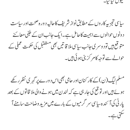
کیوں کیا گیا۔
سیاسی تجزیہ کاروں کے مطابق نواز شریف کا حالیہ دورہ صحت اور سیاست
دونوں حوالوں سے اہمیت کا حامل ہے۔ ایک جانب ان کے طبی معائنے
متوقع ہیں تو دوسری جانب سیاسی ملاقاتیں بھی مستقبل کی حکمت عملی کے
حوالے سے توجہ کا مرکز بنی ہوئی ہیں۔
مسلم لیگ (ن) کے کارکنان اور حامی بھی اس دورے پر گہری نظر رکھے
ہوئے ہیں اور توقع کی جا رہی ہے کہ لندن میں ہونے والی ملاقاتوں کے بعد
پارٹی کی آئندہ سیاسی سرگرمیوں کے بارے میں مزید وضاحت سامنے آ
سکتی ہے۔