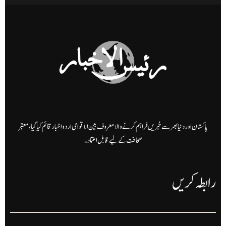
پاکستان اور دنیا بھر سے خبریں فراہم کرنے والا معروف بین الاقوامی اردو اخبار قائم کیا گیا، معتبر
صحافت کے لیے قابل اعتماد۔
رابطہ کریں