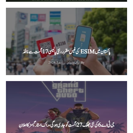
پاکستان میں ESIM کی فیس مقرر، نئی پالیسی 17 اگست سے نافذ
By
رئیس الاخبار نیوز
اگست 7, 2026
جی ٹی اے 6 کی نئی جھلک 27 اگست کو جاری ہوگی، راک اسٹار گیمز کا اعلان