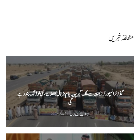
متعلقہ خبریں
گڈز ٹرانسپورٹرز کا پیر سے ملک گیر پہیہ جام ہڑتال کا اعلان، نئی لوڈنگ بند رہے
گی
By
رئیس الاخبار نیوز
اگست 8, 2026