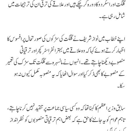
گلگت اور اسکردو کا دورہ کر چکے ہیں اور علاقے کی ترقی ان کی ترجیحات میں
شامل رہی ہے۔
اپنے خطاب میں نواز شریف نے گلگت کی سڑکوں کی صورتحال پر افسوس کا
اظہار کرتے ہوئے کہا کہ وہ علاقے میں بہتر انفراسٹرکچر اور ترقیاتی
منصوبے دیکھنا چاہتے تھے۔ انہوں نے مانسہرہ سے گلگت تک سڑک کی تعمیر
کے منصوبے کا بھی ذکر کیا اور سوال اٹھایا کہ یہ منصوبہ مکمل کیوں نہ ہو
سکا۔
سابق وزیراعظم کا کہنا تھا کہ وہ کسی سیاسی جماعت پر تنقید نہیں کرنا چاہتے،
تاہم عوام کو یہ جاننے کا حق ہے کہ بعض اہم ترقیاتی منصوبوں کو نظر انداز