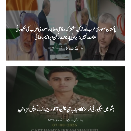
پاکستان سعودی عرب اور ترکیہ مشترکہ دفاعی معاہدہ سعودی عرب کی سکیورٹی
ضمانت نہیں: ایرانی پارلیمنٹ رکن ابراہیم رضائی
By
رئیس الاخبار نیوز
اگست 8, 2026
ہنگو میں سیکیورٹی فورسز کا کامیاب آپریشن، 7 خوارج ہلاک، کیپٹن حمزہ شہید
By
رئیس الاخبار نیوز
اگست 8, 2026