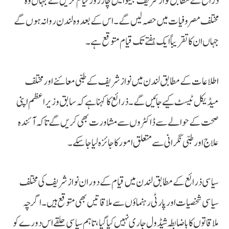
ذرائع کے مطابق نواز شریف جنیوا میں چار روز قیام کریں گے جہاں وہ
مختلف مصروفیات میں حصہ لیں گے۔ اس کے بعد وہ لندن روانہ ہوں گے
جہاں ان کا تقریباً ایک ہفتے تک قیام متوقع ہے۔
اطلاعات کے مطابق لندن میں نواز شریف کے طبی معائنے اور مختلف
میڈیکل ٹیسٹ کیے جائیں گے۔ ذرائع کا کہنا ہے کہ سابق وزیراعظم اپنی
صحت کے حوالے سے ڈاکٹروں سے مشاورت بھی کریں گے تاکہ آئندہ
علاج اور طبی نگرانی سے متعلق امور کا جائزہ لیا جا سکے۔
سیاسی ذرائع کے مطابق لندن میں قیام کے دوران نواز شریف کی مختلف
سیاسی شخصیات اور پارٹی رہنماؤں سے ملاقاتیں بھی متوقع ہیں۔ اگرچہ
ملاقاتوں کا باضابطہ شیڈول جاری نہیں کیا گیا، تاہم سیاسی حلقے اس دورے کو