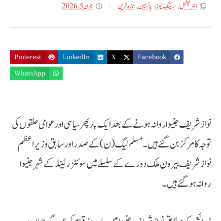
جون 5, 2026
انٹر نیشنل
,
بریکنگ نیوز
,
پاکستان
,
تازه ترین
Pinterest
LinkedIn
X
Facebook
WhatsApp
نواز شریف جنیوا روانہ ہونے کے بعد ایک بار پھر سیاسی اور عوامی حلقوں کی
توجہ کا مرکز بن گئے ہیں۔ مسلم لیگ (ن) کے صدر اور سابق وزیراعظم
نواز شریف بیرون ملک دورے کے سلسلے میں سوئٹزرلینڈ کے شہر جنیوا
روانہ ہوگئے ہیں۔