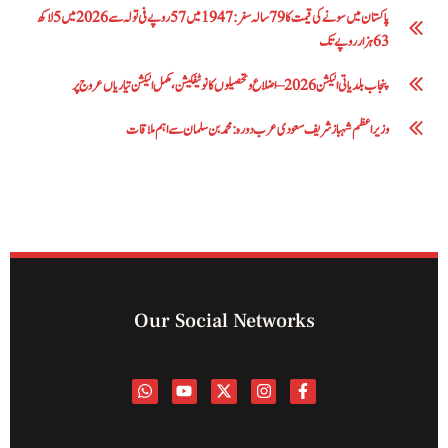
پاکستان میں سونے کی قیمت کا 79 سالہ سفر: 1947 میں 57 روپے فی تولہ سے 2026 میں 5 لاکھ
63 ہزار روپے تک
پنجاب بلدیاتی الیکشن 2026 – اضلاع و تحصیلوں کا نوٹیفکیشن، مکمل الیکشن تیاریاں عروج پر
وزیراعظم شہباز شریف سعودی عرب دورہ: محمد بن سلمان سے اہم ملاقات
Our Social Networks