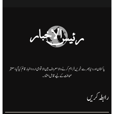
پاکستان اور دنیا بھر سے خبریں فراہم کرنے والا معروف بین الاقوامی اردو اخبار قائم کیا گیا، معتبر
صحافت کے لیے قابل اعتماد۔
رابطہ کریں