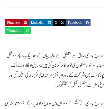
Pinterest
LinkedIn
X
Facebook
WhatsApp
سارہ چوہدری طلاق سے متعلق اپنے حالیہ بیان کے بعد ایک بار پھر سوشل
میڈیا اور شوبز حلقوں کی توجہ کا مرکز بن گئی ہیں۔ سابق اداکارہ نے ایک
پوڈکاسٹ میں شرکت کے دوران پہلی مرتبہ اپنی نجی زندگی، علیحدگی اور
دینی سفر سے متعلق کھل کر گفتگو کی۔
سارہ چوہدری نے گفتگو کے دوران اس سوال کا جواب دیا کہ شوبز انڈسٹری