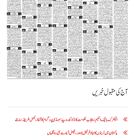
آج کی مقبول خبریں
الیکٹرک بائیک اسکیم: پنجاب حکومت کا1 لاکھ روپے سبسڈی پروگرام کا آغاز ،مکمل طریقہ سامنے
پاکستان میں ٹرینوں کا نیا ٹائم ٹیبل لاہور، فیصل آباد سے نئی روانگیاں