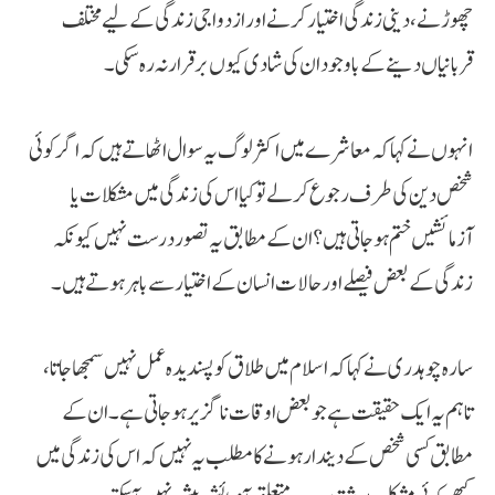
چھوڑنے، دینی زندگی اختیار کرنے اور ازدواجی زندگی کے لیے مختلف
قربانیاں دینے کے باوجود ان کی شادی کیوں برقرار نہ رہ سکی۔
انہوں نے کہا کہ معاشرے میں اکثر لوگ یہ سوال اٹھاتے ہیں کہ اگر کوئی
شخص دین کی طرف رجوع کر لے تو کیا اس کی زندگی میں مشکلات یا
آزمائشیں ختم ہو جاتی ہیں؟ ان کے مطابق یہ تصور درست نہیں کیونکہ
زندگی کے بعض فیصلے اور حالات انسان کے اختیار سے باہر ہوتے ہیں۔
سارہ چوہدری نے کہا کہ اسلام میں طلاق کو پسندیدہ عمل نہیں سمجھا جاتا،
تاہم یہ ایک حقیقت ہے جو بعض اوقات ناگزیر ہو جاتی ہے۔ ان کے
مطابق کسی شخص کے دیندار ہونے کا مطلب یہ نہیں کہ اس کی زندگی میں