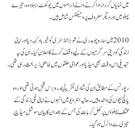
میں نمایاں کردار ادا کرنے والے ڈراموں میں چوکھٹ، بہلاوہ، تیرے
پہلو میں اور دیگر معروف پروجیکٹس شامل ہیں۔
2010 میں سارہ چوہدری نے شوبز انڈسٹری کو خیرباد کہہ دیا اور اپنی
زندگی کو دینی سرگرمیوں کے لیے وقف کرنے کا اعلان کیا۔ ان کی یہ
تبدیلی اس وقت بھی میڈیا اور عوامی حلقوں میں خاصی زیر بحث رہی تھی۔
رپورٹس کے مطابق ان کی شادی تقریباً پندرہ برس قبل ہوئی تھی اور وہ
پانچ بچوں کی والدہ ہیں۔ حالیہ انٹرویو میں انہوں نے اپنی نجی زندگی کے
مختلف پہلوؤں پر کھل کر بات کی جس کے بعد ان کا بیان سوشل میڈیا پر
تیزی سے وائرل ہو گیا۔