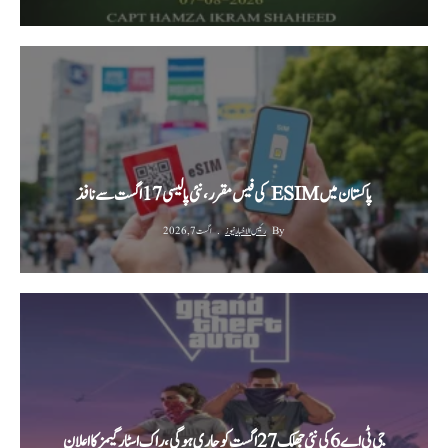
پاکستان میں ESIM کی فیس مقرر، نئی پالیسی 17 اگست سے نافذ
By
رئیس الاخبار نیوز
اگست 7, 2026
جی ٹی اے 6 کی نئی جھلک 27 اگست کو جاری ہوگی، راک اسٹار گیمز کا اعلان