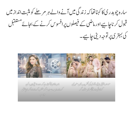
سارہ چوہدری کا کہنا تھا کہ زندگی میں آنے والے ہر مرحلے کو مثبت انداز میں
قبول کرنا چاہیے اور ماضی کے فیصلوں پر افسوس کرنے کے بجائے مستقبل
کی بہتری پر توجہ دینی چاہیے۔
مومنہ اقبال اپنی شادی کی تقریب میں سنہری
ماہرہ خان کا کہنا ہے کہ وہ روایتی ہیروئن
کڑھائی دار لہنگے میں جلوہ گر
کرداروں سے ہٹ کر منفرد کردار ادا کرنا چاہتی
ہیں۔