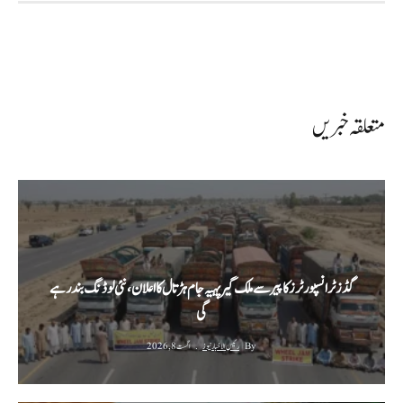
متعلقہ خبریں
گڈز ٹرانسپورٹرز کا پیر سے ملک گیر پہیہ جام ہڑتال کا اعلان، نئی لوڈنگ بند رہے
گی
By
رئیس الاخبار نیوز
اگست 8, 2026