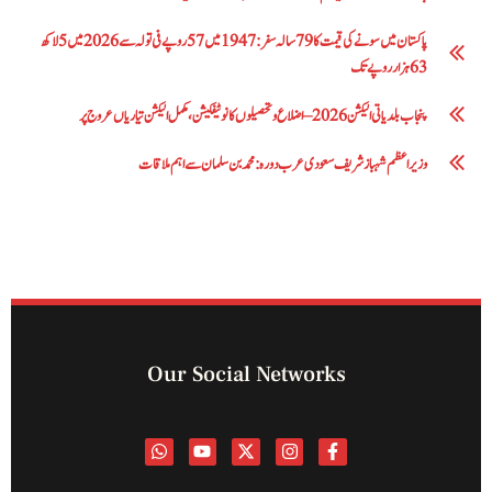
پاکستان میں سونے کی قیمت کا 79 سالہ سفر: 1947 میں 57 روپے فی تولہ سے 2026 میں 5 لاکھ
63 ہزار روپے تک
پنجاب بلدیاتی الیکشن 2026 – اضلاع و تحصیلوں کا نوٹیفکیشن، مکمل الیکشن تیاریاں عروج پر
وزیراعظم شہباز شریف سعودی عرب دورہ: محمد بن سلمان سے اہم ملاقات
Our Social Networks