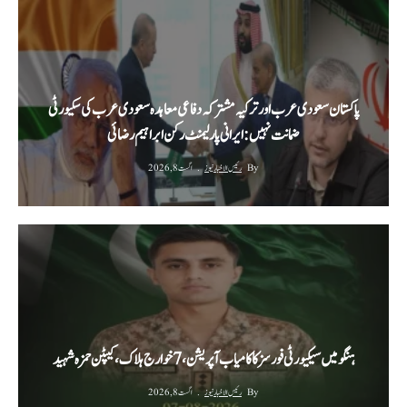
پاکستان سعودی عرب اور ترکیہ مشترکہ دفاعی معاہدہ سعودی عرب کی سکیورٹی
ضمانت نہیں: ایرانی پارلیمنٹ رکن ابراہیم رضائی
By
رئیس الاخبار نیوز
اگست 8, 2026
ہنگو میں سیکیورٹی فورسز کا کامیاب آپریشن، 7 خوارج ہلاک، کیپٹن حمزہ شہید
By
رئیس الاخبار نیوز
اگست 8, 2026