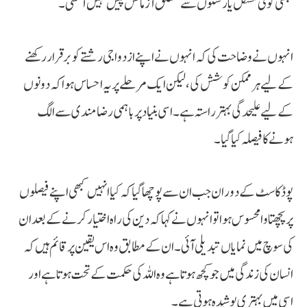
کبھی کوئی مشکل یا رشتوں سے متعلق آزمائش پیش نہیں آ سکتی۔
انہوں نے وضاحت کی کہ انہوں نے اپنے ازدواجی رشتے کو برقرار رکھنے
کے لیے ہر ممکن کوشش کی، لیکن ایک مرحلے پر یہ احساس ہوا کہ دونوں
کے لیے علیحدگی بہتر راستہ ہے۔ اسی بنیاد پر باہمی رضامندی سے الگ
ہونے کا فیصلہ کیا گیا۔
پوڈکاسٹ کے دوران جب ان سے پوچھا گیا کہ کیا انہیں کبھی اپنے فیصلوں
پر پچھتاوا محسوس ہوا تو انہوں نے کہا کہ دین کی راہ اختیار کرنے کے بعد ان
کی سوچ میں نمایاں تبدیلی آئی۔ ان کے مطابق وہ اس یقین پر قائم ہیں کہ
انسان کی زندگی میں جو کچھ ہوتا ہے وہ اللہ کی حکمت کے تحت ہوتا ہے اور
اسی میں بہتری پوشیدہ ہوتی ہے۔