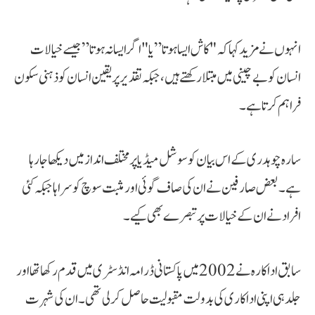
انہوں نے مزید کہا کہ "کاش ایسا ہوتا” یا "اگر ایسا نہ ہوتا” جیسے خیالات
انسان کو بے چینی میں مبتلا رکھتے ہیں، جبکہ تقدیر پر یقین انسان کو ذہنی سکون
فراہم کرتا ہے۔
سارہ چوہدری کے اس بیان کو سوشل میڈیا پر مختلف انداز میں دیکھا جا رہا
ہے۔ بعض صارفین نے ان کی صاف گوئی اور مثبت سوچ کو سراہا جبکہ کئی
افراد نے ان کے خیالات پر تبصرے بھی کیے۔
سابق اداکارہ نے 2002 میں پاکستانی ڈرامہ انڈسٹری میں قدم رکھا تھا اور
جلد ہی اپنی اداکاری کی بدولت مقبولیت حاصل کر لی تھی۔ ان کی شہرت