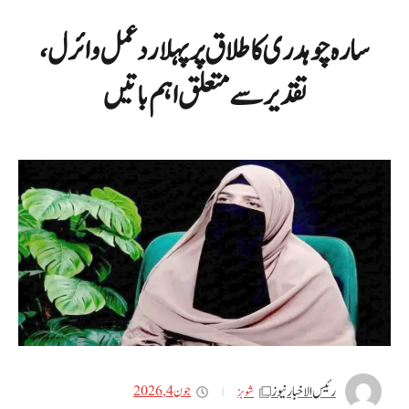
سارہ چوہدری کا طلاق پر پہلا ردعمل وائرل،
تقدیر سے متعلق اہم باتیں
رئیس الاخبار نیوز
جون 4, 2026
شوبز