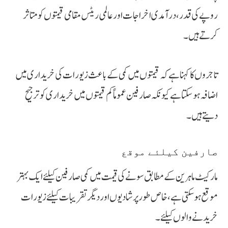
روپے کی قدر، درآمدی اخراجات اور عالمی ریٹس مقامی قیمتوں کو متاثر
کرتے ہیں۔
تاجروں کا کہنا ہے کہ قیمتوں میں کمی کے باعث زیورات کی خریداری میں
اضافہ ہو سکتا ہے کیونکہ صارفین عموماً کم قیمتوں میں خریداری کو ترجیح
دیتے ہیں۔
صارفین کیلئے موقع
مارکیٹ ماہرین کے مطابق سونے کی قیمت میں کمی صارفین کیلئے ایک بہتر
موقع ہو سکتی ہے، خاص طور پر شادیوں اور دیگر تقریبات کیلئے زیورات
خریدنے والوں کیلئے۔