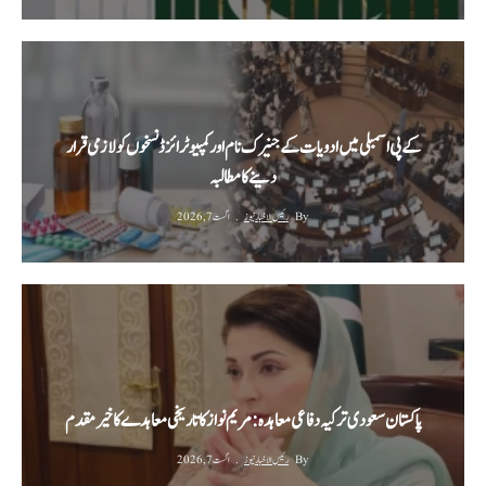
کے پی اسمبلی میں ادویات کے جنیرک نام اور کمپیوٹرائزڈ نسخوں کو لازمی قرار
دینے کا مطالبہ
By
رئیس الاخبار نیوز
اگست 7, 2026
پاکستان سعودی ترکیہ دفاعی معاہدہ: مریم نواز کا تاریخی معاہدے کا خیرمقدم
By
رئیس الاخبار نیوز
اگست 7, 2026