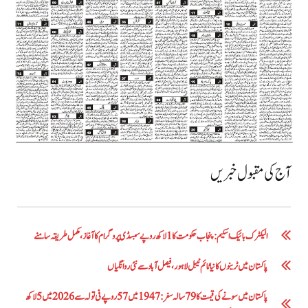
آج کی مقبول خبریں
الیکٹرک بائیک اسکیم: پنجاب حکومت کا1 لاکھ روپے سبسڈی پروگرام کا آغاز ،مکمل طریقہ سامنے
پاکستان میں ٹرینوں کا نیا ٹائم ٹیبل لاہور، فیصل آباد سے نئی روانگیاں
پاکستان میں سونے کی قیمت کا 79 سالہ سفر: 1947 میں 57 روپے فی تولہ سے 2026 میں 5 لاکھ