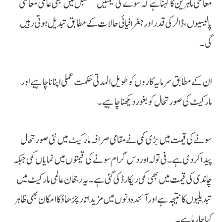
معاشی ماہرین کا کہنا ہے کہ سونے کی قیمتیں مستقبل میں بھی عالمی معاشی
پالیسیوں، ڈالر کی قدر اور جغرافیائی حالات کے مطابق تبدیل ہوتی رہیں
گی۔
ان کے مطابق سرمایہ کاروں کو طویل المدتی حکمت عملی اپنانا چاہیے اور
مارکیٹ کی صورتحال کو بغور دیکھنا چاہیے۔
سونے کی قیمت میں بڑی کمی نے مقامی صرافہ مارکیٹ میں نئی صورتحال
پیدا کر دی ہے۔ فی تولہ اور دس گرام سونے کی قیمتوں میں نمایاں کمی جبکہ
چاندی کی قیمت میں بھی کمی ریکارڈ کی گئی ہے۔ یہ رجحان عالمی مارکیٹ میں
تبدیلیوں کا نتیجہ ہے اور آئندہ دنوں میں مزید اتار چڑھاؤ کا امکان بھی ظاہر
کیا جا رہا ہے۔