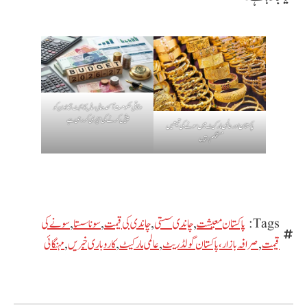
وفاقی حکومت آئندہ مالی سال کا بجٹ 5 جون کو
پیش کرنے کی تیاری کر رہی ہے
پاکستان اور عالمی مارکیٹ میں سونے کی قیمتیں
مستحکم رہیں
Tags:
پاکستان معیشت
,
چاندی سستی
,
چاندی کی قیمت
,
سونا سستا
,
سونے کی
قیمت
,
صرافہ بازار، پاکستان گولڈ ریٹ
,
عالمی مارکیٹ
,
کاروباری خبریں
,
مہنگائی