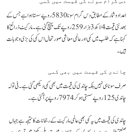
دس گرام سونے کی قیمت میں کمی
اعداد و شمار کے مطابق دس گرام سونا 5830 روپے سستا ہوا ہے جس کے
بعد نئی قیمت 4 لاکھ 3 ہزار 259 روپے تک پہنچ گئی ہے۔ مارکیٹ ذرائع کا
کہنا ہے کہ طلب میں کمی اور عالمی معاشی صورتحال اس کمی کی بڑی وجوہات
ہیں۔
چاندی کی قیمت میں بھی کمی
صرف سونا ہی نہیں بلکہ چاندی کی قیمت میں بھی کمی دیکھی گئی ہے۔ فی تولہ
چاندی 125 روپے سستی ہو کر 7974 روپے پر آ گئی ہے۔
چاندی کی قیمت میں یہ کمی بھی عالمی مارکیٹ کے رجحانات کا نتیجہ ہے جہاں