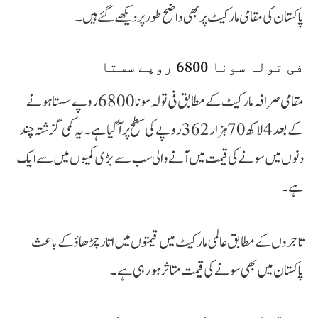
پاکستان کی مقامی مارکیٹ پر بھی واضح طور پر دیکھے گئے ہیں۔
فی تولہ سونا 6800 روپے سستا
مقامی صرافہ مارکیٹ کے مطابق فی تولہ سونا 6800 روپے سستا ہونے
کے بعد 4 لاکھ 70 ہزار 362 روپے کی سطح پر آ گیا ہے۔ یہ کمی گزشتہ چند
دنوں میں سونے کی قیمت میں آنے والی سب سے بڑی کمیوں میں سے ایک
ہے۔
تاجروں کے مطابق عالمی مارکیٹ میں قیمتوں میں اتار چڑھاؤ کے باعث
پاکستان میں بھی سونے کی قیمت متاثر ہو رہی ہے۔