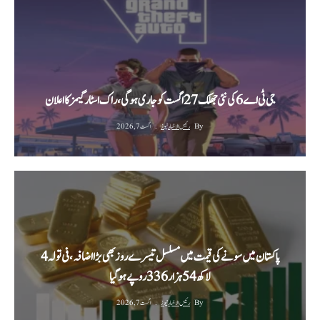
جی ٹی اے 6 کی نئی جھلک 27 اگست کو جاری ہوگی، راک اسٹار گیمز کا اعلان
By
رئیس الاخبار نیوز
اگست 7, 2026
پاکستان میں سونے کی قیمت میں مسلسل تیسرے روز بھی بڑا اضافہ، فی تولہ 4
لاکھ 54 ہزار 336 روپے ہوگیا
By
رئیس الاخبار نیوز
اگست 7, 2026