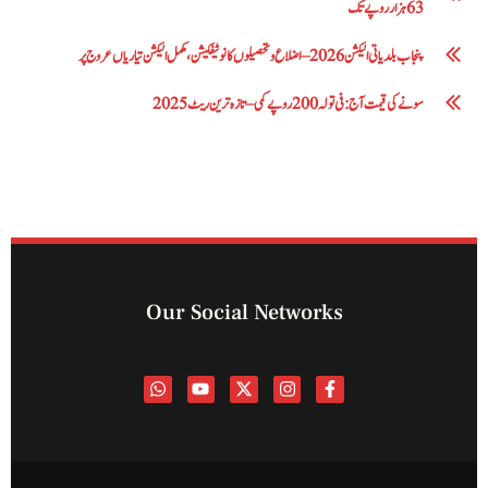
63 ہزار روپے تک
پنجاب بلدیاتی الیکشن 2026 – اضلاع و تحصیلوں کا نوٹیفکیشن، مکمل الیکشن تیاریاں عروج پر
سونے کی قیمت آج: فی تولہ 200 روپے کمی – تازہ ترین ریٹ 2025
Our Social Networks