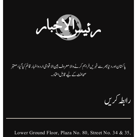
پاکستان اور دنیا بھر سے خبریں فراہم کرنے والا معروف بین الاقوامی اردو اخبار قائم کیا گیا، معتبر
صحافت کے لیے قابل اعتماد۔
رابطہ کریں
Lower Ground Floor, Plaza No. 80, Street No. 34 & 35,