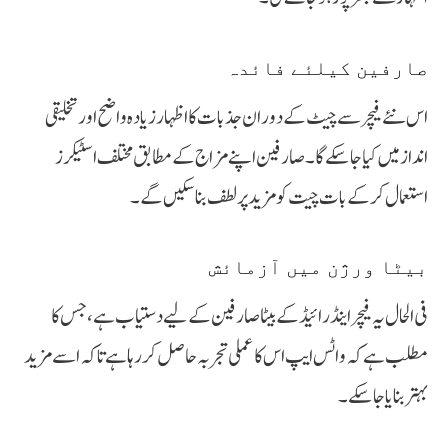
صارفین کیلئے فائدہ
اس نئے فیچر سے چیٹ کے دوران جذبات کا اظہار زیادہ واضح اور تخلیقی
انداز میں کیا جا سکے گا۔ صارفین اپنے مزاج کے مطابق مختلف اسٹیکرز
استعمال کر کے بات چیت کو مزید پرلطف بنا سکیں گے۔
بیٹا ورژن میں آزمائش
فی الحال یہ فیچر اینڈرائیڈ کے بیٹا صارفین کے لیے دستیاب ہے، جس کا
مطلب ہے کہ واٹس ایپ اس کا عملی تجربہ حاصل کر رہا ہے تاکہ اسے مزید
بہتر بنایا جا سکے۔