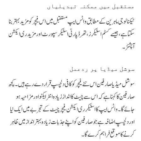
مستقبل میں ممکنہ تبدیلیاں
ٹیکنالوجی ماہرین کے مطابق واٹس ایپ مستقبل میں اس فیچر کو مزید بہتر بنا
سکتا ہے، جیسے کسٹم اسٹیکرز، تھرڈ پارٹی اسٹیکر سپورٹ اور مزید ری ایکشن
آپشنز۔
سوشل میڈیا پر ردعمل
سوشل میڈیا صارفین اس نئے فیچر کو کافی دلچسپ قرار دے رہے ہیں۔ کچھ
صارفین کا کہنا ہے کہ اس سے چیٹ کا انداز زیادہ انٹرایکٹو اور مزاحیہ ہو
جائے گا۔ واٹس ایپ کا اسٹیکر ری ایکشن فیچر چیٹ کے تجربے میں ایک نیا
اور دلچسپ اضافہ ہے جو صارفین کو اپنے جذبات زیادہ بہتر انداز میں ظاہر
کرنے کا موقع فراہم کرے گا۔