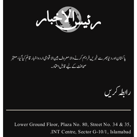
پاکستان اور دنیا بھر سے خبریں فراہم کرنے والا معروف بین الاقوامی اردو اخبار قائم کیا گیا، معتبر
صحافت کے لیے قابل اعتماد۔
رابطہ کریں
Lower Ground Floor, Plaza No. 80, Street No. 34 & 35,
INT Centre, Sector G-10/1, Islamabad.