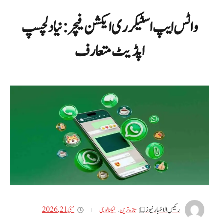
واٹس ایپ اسٹیکر ری ایکشن فیچر: نیا دلچسپ
اپڈیٹ متعارف
رئیس الاخبار نیوز
مئی 21, 2026
تازه ترین
,
ٹیکنالوجی