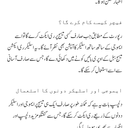
اظہار ممکن ہوگا۔
فیچر کیسے کام کرے گا؟
رپورٹ کے مطابق جب صارف کسی میسج پر ری ایکٹ کرے گا تو اسے
ایموجی کے ساتھ ساتھ اسٹیکر کا آپشن بھی نظر آئے گا۔ یہ اسٹیکر ری ایکشن
میسج ببل کے اوپری بائیں کونے میں دکھائی دے گا، جس سے صارف آسانی
سے اسے استعمال کر سکے گا۔
ایموجی اور اسٹیکر دونوں کا استعمال
دلچسپ بات یہ ہے کہ ممکنہ طور پر صارف ایک ہی میسج پر ایموجی اور اسٹیکر
دونوں کے ذریعے ری ایکٹ کر سکے گا، جس سے گفتگو مزید دلچسپ اور
اظہار سے بھرپور ہو جائے گی۔