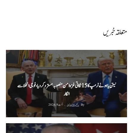
متعلقہ خبریں
نیتن یاہو نے ٹرمپ کا 15 نکاتی غزہ امن منصوبہ مسترد کردیا، فوجی انخلا سے
انکار
By
رئیس الاخبار نیوز
اگست 9, 2026