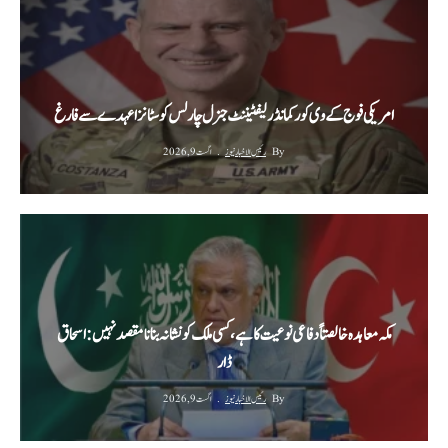
امریکی فوج کے وی کور کمانڈر لیفٹیننٹ جنرل چارلس کوسٹانزا عہدے سے فارغ
By
رئیس الاخبار نیوز
اگست 9, 2026
مکہ معاہدہ خالصتاً دفاعی نوعیت کا ہے، کسی ملک کو نشانہ بنانا مقصد نہیں: اسحاق
ڈار
By
رئیس الاخبار نیوز
اگست 9, 2026