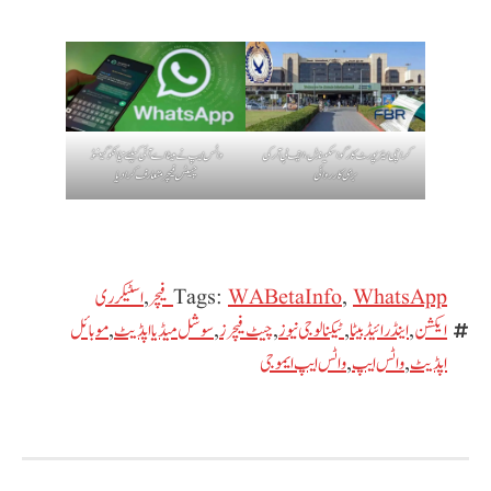
کراچی ایئرپورٹ کارگو اسکینڈل، ایف بی آر کی
واٹس ایپ نے میٹا اے آئی کیلئے نیا انکوگینٹو
بڑی کارروائی
چیٹس فیچر متعارف کرا دیا
WhatsApp فیچر
,
WABetaInfo
Tags:
,
اسٹیکر ری
ایکشن
,
اینڈرائیڈ بیٹا
,
ٹیکنالوجی نیوز
,
چیٹ فیچرز
,
سوشل میڈیا اپڈیٹ
,
موبائل
اپڈیٹ
,
واٹس ایپ
,
واٹس ایپ ایموجی