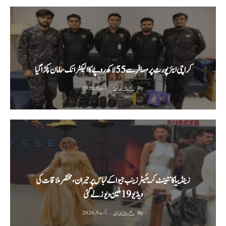
کراچی ایئرپورٹ پر مسافر سے 55 لاکھ روپے کا الیکٹرانک سامان پکڑا گیا
By
رئیس الاخبار نیوز
اگست 9, 2026
زینڈییا کانٹینٹ کریئیٹر زینب جیوا کے لباس پر حیران، مختصر ملاقات کی
ویڈیو 19 ملین ویوز لے گئی
By
رئیس الاخبار نیوز
اگست 9, 2026