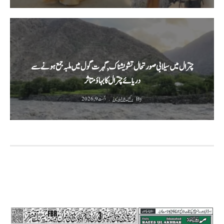
چترال میں سیلابی صورتحال تشویشناک,گہرت گول میں ملبہ جمع ہونے سے
دریائے چترال کا بہاؤ متاثر
By
رئیس الاخبار نیوز
اگست 9, 2026