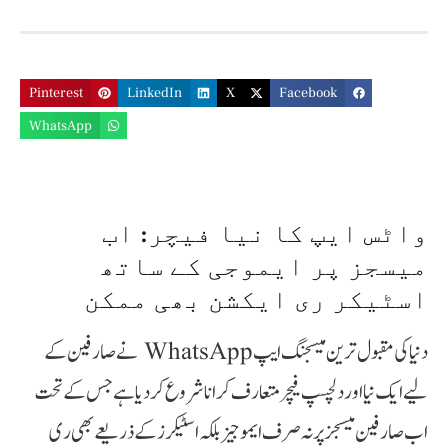
Pinterest
LinkedIn
X
Facebook
WhatsApp
واٹس ایپ کا نیا فیچر: اب
میسجز پر ایموجی کے ساتھ
اسٹیکر ری ایکشن بھی ممکن
دنیا کی مقبول ترین میسجنگ ایپ WhatsApp نے صارفین کے
لیے ایک نیا اور دلچسپ فیچر متعارف کرانا شروع کر دیا ہے جس کے تحت
اب صارفین میسجز پر نہ صرف ایموجیز بلکہ اسٹیکرز کے ذریعے بھی ری