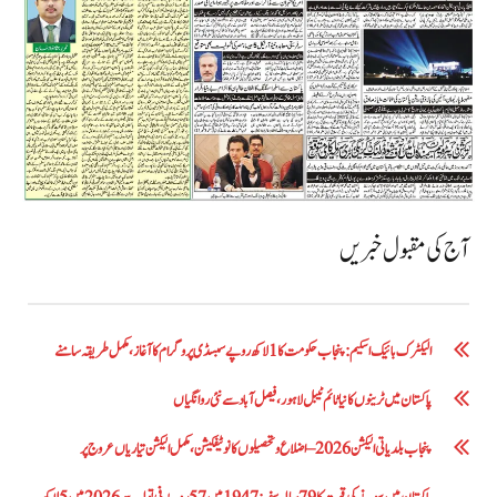
آج کی مقبول خبریں
الیکٹرک بائیک اسکیم: پنجاب حکومت کا1 لاکھ روپے سبسڈی پروگرام کا آغاز ،مکمل طریقہ سامنے
پاکستان میں ٹرینوں کا نیا ٹائم ٹیبل لاہور، فیصل آباد سے نئی روانگیاں
پنجاب بلدیاتی الیکشن 2026 – اضلاع و تحصیلوں کا نوٹیفکیشن، مکمل الیکشن تیاریاں عروج پر