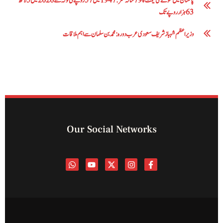
پاکستان میں سونے کی قیمت کا 79 سالہ سفر: 1947 میں 57 روپے فی تولہ سے 2026 میں 5 لاکھ
63 ہزار روپے تک
وزیراعظم شہباز شریف سعودی عرب دورہ: محمد بن سلمان سے اہم ملاقات
Our Social Networks