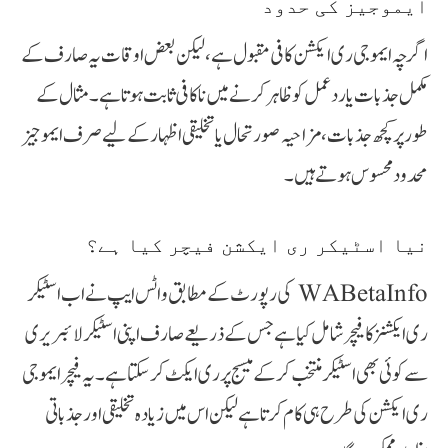
ایموجیز کی حدود
اگرچہ ایموجی ری ایکشن کافی مقبول ہے، لیکن بعض اوقات یہ صارف کے
مکمل جذبات یا ردعمل کو ظاہر کرنے میں ناکافی ثابت ہوتا ہے۔ مثال کے
طور پر کچھ جذبات، مزاحیہ صورتحال یا تخلیقی اظہار کے لیے صرف ایموجیز
محدود محسوس ہوتے ہیں۔
نیا اسٹیکر ری ایکشن فیچر کیا ہے؟
WABetaInfo کی رپورٹ کے مطابق واٹس ایپ نے اب اسٹیکر
ری ایکشنز کا فیچر شامل کیا ہے جس کے ذریعے صارف اپنی اسٹیکر لائبریری
سے کوئی بھی اسٹیکر منتخب کر کے میسج پر ری ایکٹ کر سکتا ہے۔ یہ فیچر ایموجی
ری ایکشن کی طرح ہی کام کرتا ہے لیکن اس میں زیادہ تخلیقی اور جذباتی