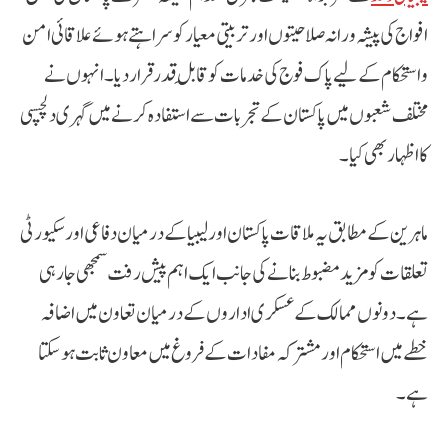
افواج کی پیشہ ورانہ صلاحیتوں اور تربیتی معیار کو سراہتے ہوئے علاقائی امن
و استحکام کے لیے پاک فوج کی خدمات کو قابلِ قدر قرار دیا۔ انہوں نے
مختلف شعبوں میں پاکستان کے تجربات سے استفادہ کرنے میں گہری دلچسپی
کا اظہار بھی کیا۔
ماہرین کے مطابق یہ ملاقات پاکستان اور لیبیا کے درمیان دفاعی اور سکیورٹی
تعلقات کو مزید مضبوط بنانے کی جانب ایک اہم پیش رفت سمجھی جا رہی
ہے۔ دونوں ممالک کے عسکری اداروں کے درمیان تعاون میں اضافہ
خطے میں استحکام اور مشترکہ مفادات کے فروغ میں معاون ثابت ہو سکتا
ہے۔