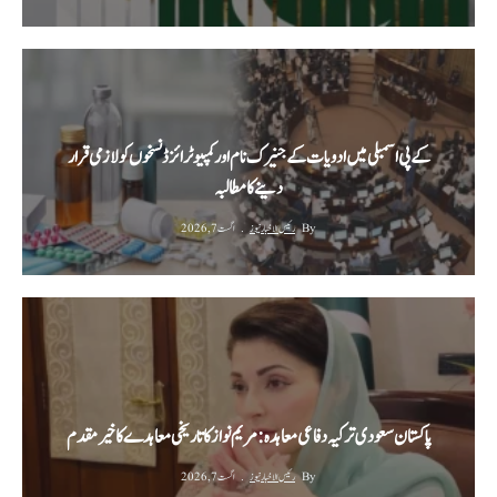
کے پی اسمبلی میں ادویات کے جنیرک نام اور کمپیوٹرائزڈ نسخوں کو لازمی قرار
دینے کا مطالبہ
By
رئیس الاخبار نیوز
اگست 7, 2026
پاکستان سعودی ترکیہ دفاعی معاہدہ: مریم نواز کا تاریخی معاہدے کا خیرمقدم
By
رئیس الاخبار نیوز
اگست 7, 2026