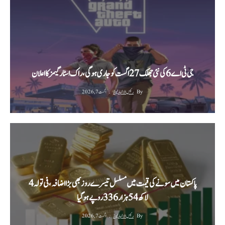
جی ٹی اے 6 کی نئی جھلک 27 اگست کو جاری ہوگی، راک اسٹار گیمز کا اعلان
By
رئیس الاخبار نیوز
اگست 7, 2026
پاکستان میں سونے کی قیمت میں مسلسل تیسرے روز بھی بڑا اضافہ، فی تولہ 4
لاکھ 54 ہزار 336 روپے ہوگیا
By
رئیس الاخبار نیوز
اگست 7, 2026