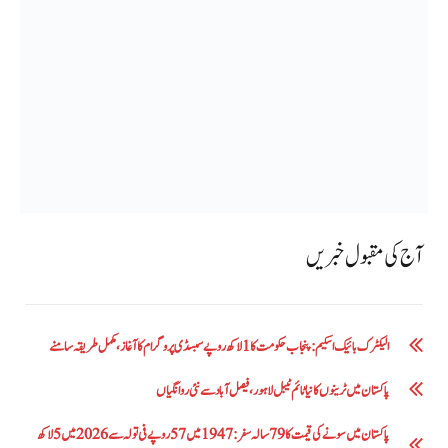
آج کی مقبول خبریں
الیکٹرک بائیک اسکیم: پنجاب حکومت کا1 لاکھ روپے سبسڈی پروگرام کا آغاز ،مکمل طریقہ سامنے
پاکستان میں ٹرینوں کا نیا ٹائم ٹیبل لاہور، فیصل آباد سے نئی روانگیاں
پاکستان میں سونے کی قیمت کا 79 سالہ سفر: 1947 میں 57 روپے فی تولہ سے 2026 میں 5 لاکھ