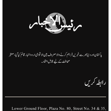
پاکستان اور دنیا بھر سے خبریں فراہم کرنے والا معروف بین الاقوامی اردو اخبار قائم کیا گیا، معتبر
صحافت کے لیے قابل اعتماد۔
رابطہ کریں
Lower Ground Floor, Plaza No. 80, Street No. 34 & 35,