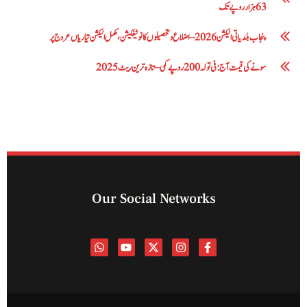
63 ہزار روپے تک
پنجاب بلدیاتی الیکشن 2026 – اضلاع و تحصیلوں کا نوٹیفکیشن، مکمل الیکشن تیاریاں عروج پر
سونے کی قیمت آج: فی تولہ 200 روپے کمی – تازہ ترین ریٹ 2025
Our Social Networks