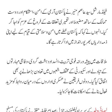
فیلڈ مارشل سید عاصم منیر نے پاکستان آرمی کے امن، استحکام اور دوست
ممالک کے ساتھ مضبوط اور تعمیری تعلقات کے فروغ کے عزم کو اجاگر
کیا۔ انہوں نے کہا کہ پاکستان خطے میں امن و سلامتی کے قیام کے لیے اپنی
ذمہ داریاں بھرپور انداز میں ادا کرتا رہے گا۔
ملاقات میں پیشہ ورانہ فوجی تربیت، انسداد دہشت گردی، دفاعی مہارتوں
کے تبادلے اور سکیورٹی کے مختلف شعبوں میں تعاون بڑھانے پر بھی
اتفاق کیا گیا۔ دونوں فریقین نے عسکری اداروں کے درمیان روابط کو مزید
فعال بنانے کے امکانات کا جائزہ لیا۔
لیبیائی وفد
کے سربراہ لیفٹیننٹ جنرل صدام خلیفہ حفتر نے پاکستان کی مسلح