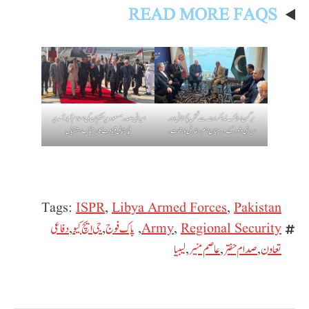
READ MORE FAQS
برگن اسٹاک مذاکرات سے قبل پاکستانی اور
ایرانی صدر مسعود پزشکیان کی اسلام آباد آمد پر
ایرانی وفود کے درمیان اہم سفارتی ملاقات۔
پاکستانی قیادت کا پرتپاک استقبال
Tags:
ISPR
,
Libya Armed Forces
,
Pakistan
Regional Security
,
Army
,
پاک فوج
,
جی ایچ کیو
,
دفاعی
تعاون
,
صدام حفتر
,
عاصم منیر
,
لیبیا