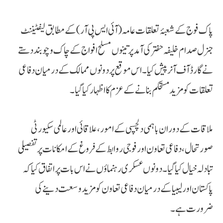
پاک فوج کے شعبۂ تعلقات عامہ (آئی ایس پی آر) کے مطابق لیفٹیننٹ
جنرل صدام خلیفہ حفتر کی آمد پر تینوں مسلح افواج کے چاک و چوبند دستے
نے گارڈ آف آنر پیش کیا۔ اس موقع پر دونوں ممالک کے درمیان دفاعی
تعلقات کو مزید مستحکم بنانے کے عزم کا اظہار کیا گیا۔
ملاقات کے دوران باہمی دلچسپی کے امور، علاقائی اور عالمی سکیورٹی
صورتحال، دفاعی تعاون اور فوجی روابط کے فروغ کے امکانات پر تفصیلی
تبادلہ خیال کیا گیا۔ دونوں عسکری رہنماؤں نے اس بات پر اتفاق کیا کہ
پاکستان اور لیبیا کے درمیان دفاعی تعاون کو مزید وسعت دینے کی
ضرورت ہے۔