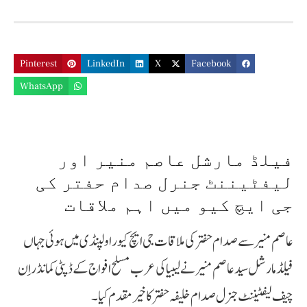
Pinterest
LinkedIn
X
Facebook
WhatsApp
فیلڈ مارشل عاصم منیر اور
لیفٹیننٹ جنرل صدام حفتر کی
جی ایچ کیو میں اہم ملاقات
عاصم منیر سے صدام حفتر کی ملاقات جی ایچ کیو راولپنڈی میں ہوئی جہاں
فیلڈ مارشل سید عاصم منیر نے لیبیا کی عرب مسلح افواج کے ڈپٹی کمانڈر اِن
چیف لیفٹیننٹ جنرل صدام خلیفہ حفتر کا خیر مقدم کیا۔