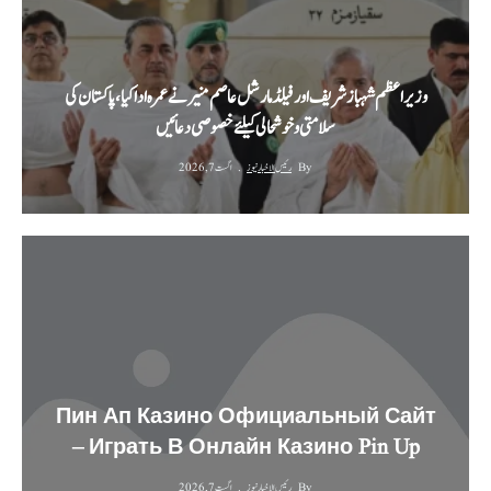
وزیراعظم شہباز شریف اور فیلڈ مارشل عاصم منیر نے عمرہ ادا کیا، پاکستان کی
سلامتی و خوشحالی کیلئے خصوصی دعائیں
By
رئیس الاخبار نیوز
اگست 7, 2026
Пин Ап Казино Официальный Сайт
– Играть В Онлайн Казино Pin Up
By
رئیس الاخبار نیوز
اگست 7, 2026