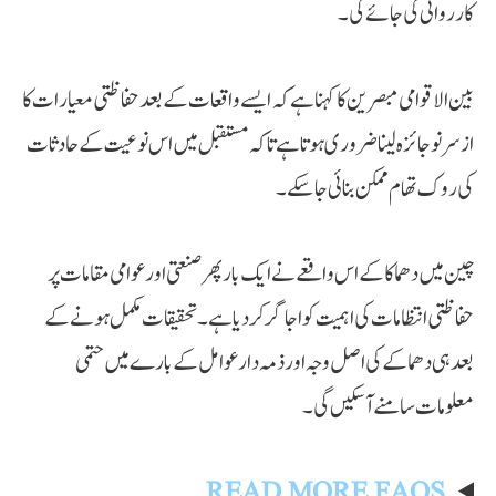
کارروائی کی جائے گی۔
بین الاقوامی مبصرین کا کہنا ہے کہ ایسے واقعات کے بعد حفاظتی معیارات کا
ازسرنو جائزہ لینا ضروری ہوتا ہے تاکہ مستقبل میں اس نوعیت کے حادثات
کی روک تھام ممکن بنائی جا سکے۔
چین میں دھماکا کے اس واقعے نے ایک بار پھر صنعتی اور عوامی مقامات پر
حفاظتی انتظامات کی اہمیت کو اجاگر کر دیا ہے۔ تحقیقات مکمل ہونے کے
بعد ہی دھماکے کی اصل وجہ اور ذمہ دار عوامل کے بارے میں حتمی
معلومات سامنے آ سکیں گی۔
READ MORE FAQS