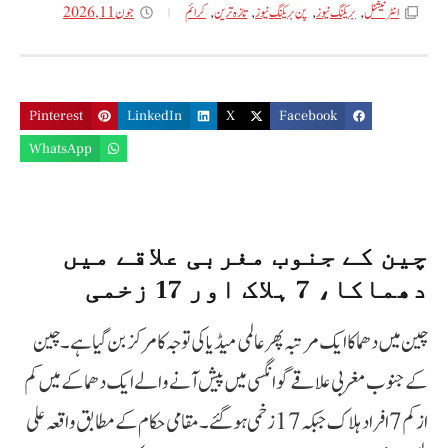
جون 11, 2026
انٹر نیشنل
,
بریکنگ نیوز
,
پن بریکنگ نیوز
,
تازه ترین
,
کرائم
Pinterest
LinkedIn
X
Facebook
WhatsApp
چین کے جنوب مغربی علاقے میں
دھماکا، 7 ہلاک اور 17 زخمی
چین میں دھماکا ایک مرتبہ پھر عالمی میڈیا کی توجہ کا مرکز بن گیا ہے۔ چین
کے جنوب مغربی علاقے گوانگسی میں پیش آنے والے ایک دھماکے میں کم
از کم 7 افراد ہلاک جبکہ 17 زخمی ہوگئے۔ مقامی حکام کے مطابق واقعہ علی