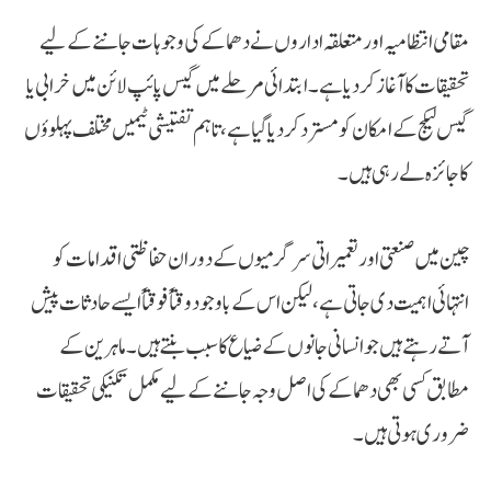
مقامی انتظامیہ اور متعلقہ اداروں نے دھماکے کی وجوہات جاننے کے لیے
تحقیقات کا آغاز کر دیا ہے۔ ابتدائی مرحلے میں گیس پائپ لائن میں خرابی یا
گیس لیکج کے امکان کو مسترد کر دیا گیا ہے، تاہم تفتیشی ٹیمیں مختلف پہلوؤں
کا جائزہ لے رہی ہیں۔
چین میں صنعتی اور تعمیراتی سرگرمیوں کے دوران حفاظتی اقدامات کو
انتہائی اہمیت دی جاتی ہے، لیکن اس کے باوجود وقتاً فوقتاً ایسے حادثات پیش
آتے رہتے ہیں جو انسانی جانوں کے ضیاع کا سبب بنتے ہیں۔ ماہرین کے
مطابق کسی بھی دھماکے کی اصل وجہ جاننے کے لیے مکمل تکنیکی تحقیقات
ضروری ہوتی ہیں۔