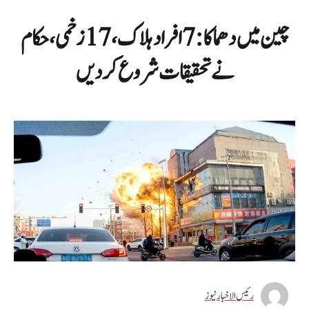
چین میں دھماکا: 7 افراد ہلاک، 17 زخمی، حکام
نے تحقیقات شروع کر دیں
رئیس الاخبار نیوز