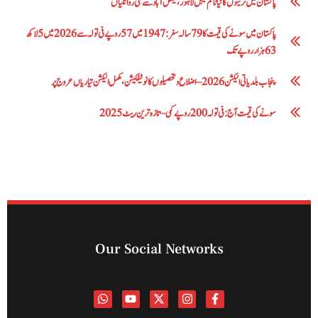
پاکستان میں ٹرینوں کا نیا ٹائم ٹیبل لاہور، فیصل آباد سے نئی روانگیاں
پاکستان میں سونے کی قیمت کا 79 سالہ سفر: 1947 میں 57 روپے فی تولہ سے 2026 میں 5 لاکھ
63 ہزار روپے تک
پنجاب بلدیاتی الیکشن 2026 – اضلاع و تحصیلوں کا نوٹیفکیشن، مکمل الیکشن تیاریاں عروج پر
سونے کی قیمت آج: فی تولہ 200 روپے کمی – تازہ ترین ریٹ 2025
Our Social Networks