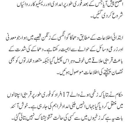
الصبح پیش آیا جس کے بعد فوری طور پر امدادی اور ریسکیو کارروائیاں
شروع کر دی گئیں۔
ابتدائی اطلاعات کے مطابق دھماکا گوانگسی کے زنگن قصبے میں ہوا، جو معدنی
اور زرعی وسائل کے حوالے سے اہمیت رکھتا ہے۔ دھماکے کی شدت کے
باعث قریبی علاقے میں خوف و ہراس پھیل گیا جبکہ متعدد عمارتوں کو بھی
نقصان پہنچنے کی اطلاعات موصول ہوئیں۔
حکام نے بتایا کہ زخمی ہونے والے 17 افراد کو فوری طور پر قریبی اسپتالوں
میں منتقل کر دیا گیا جہاں انہیں طبی امداد فراہم کی جا رہی ہے۔ خوش آئند
بات یہ ہے کہ زخمیوں میں سے کسی کی حالت تشویشناک نہیں بتائی گئی۔