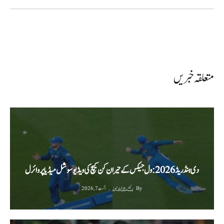
متعلقہ خبریں
دی ہنڈریڈ 2026: ول جیکس کے حیران کن کیچ کی ویڈیو سوشل میڈیا پر وائرل
By
رئیس الاخبار نیوز
اگست 7, 2026