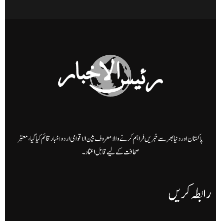
پاکستان اور دنیا بھر سے خبریں فراہم کرنے والا معروف بین الاقوامی اردو اخبار قائم کیا گیا، معتبر
صحافت کے لیے قابل اعتماد۔
رابطہ کریں