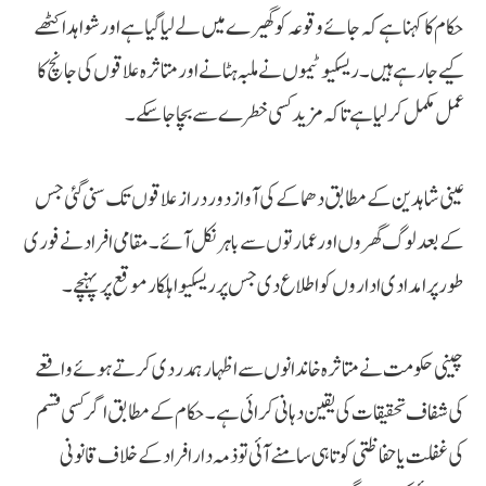
حکام کا کہنا ہے کہ جائے وقوعہ کو گھیرے میں لے لیا گیا ہے اور شواہد اکٹھے
کیے جا رہے ہیں۔ ریسکیو ٹیموں نے ملبہ ہٹانے اور متاثرہ علاقوں کی جانچ کا
عمل مکمل کر لیا ہے تاکہ مزید کسی خطرے سے بچا جا سکے۔
عینی شاہدین کے مطابق دھماکے کی آواز دور دراز علاقوں تک سنی گئی جس
کے بعد لوگ گھروں اور عمارتوں سے باہر نکل آئے۔ مقامی افراد نے فوری
طور پر امدادی اداروں کو اطلاع دی جس پر ریسکیو اہلکار موقع پر پہنچے۔
چینی حکومت نے متاثرہ خاندانوں سے اظہار ہمدردی کرتے ہوئے واقعے
کی شفاف تحقیقات کی یقین دہانی کرائی ہے۔ حکام کے مطابق اگر کسی قسم
کی غفلت یا حفاظتی کوتاہی سامنے آئی تو ذمہ دار افراد کے خلاف قانونی