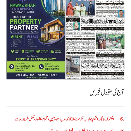
آج کی مقبول خبریں
الیکٹرک بائیک اسکیم: پنجاب حکومت کا1 لاکھ روپے سبسڈی پروگرام کا آغاز ،مکمل طریقہ سامنے