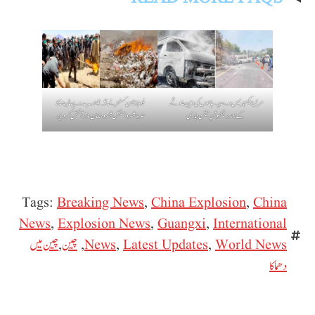
مری ایکسپریس وے پر سیاحوں کی وین حادثے
بلوچستان کسٹمز نے 4.5 ارب روپے مالیت کا
کے بعد ریسکیو آپریشن جاری
ضبط شدہ اسمگل شدہ سامان نذر آتش کردیا۔
Tags:
Breaking News
,
China Explosion
,
China
News
,
Explosion News
,
Guangxi
,
International
World News
,
Latest Updates
,
News
,
چین
,
چین میں
دھماکا