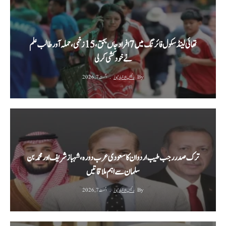
تھائی لینڈ سکول فائرنگ میں 7 افراد جاں بحق، 15 زخمی، حملہ آور طالب علم
نے خودکشی کر لی
By
رئیس الاخبار نیوز
اگست 7, 2026
ترک صدر رجب طیب اردوان کا سعودی عرب دورہ، شہباز شریف اور محمد بن
سلمان سے اہم ملاقاتیں
By
رئیس الاخبار نیوز
اگست 7, 2026