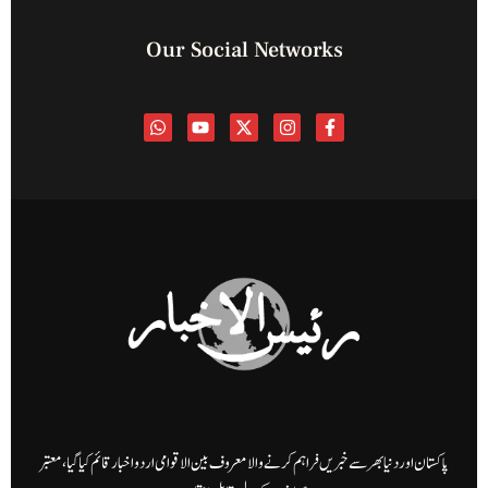
Our Social Networks
پاکستان اور دنیا بھر سے خبریں فراہم کرنے والا معروف بین الاقوامی اردو اخبار قائم کیا گیا، معتبر