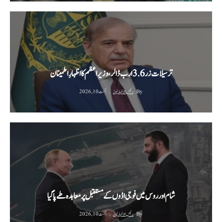
ترسیلات زر 3.6 ارب ڈالر، وزیراعظم کا اظہارِ اطمینان
By
رئیس الاخبار نیوز
اگست 10, 2026
شام اور روس میں فوجی اڈوں کے مستقبل پر معاہدہ طے پا گیا
By
رئیس الاخبار نیوز
اگست 10, 2026