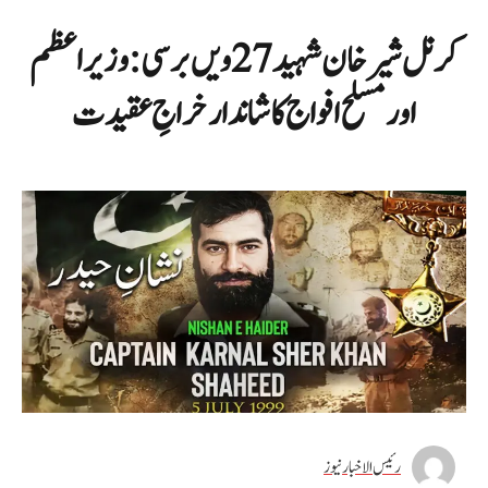
کرنل شیر خان شہید 27ویں برسی: وزیراعظم
اور مسلح افواج کا شاندار خراجِ عقیدت
رئیس الاخبار نیوز