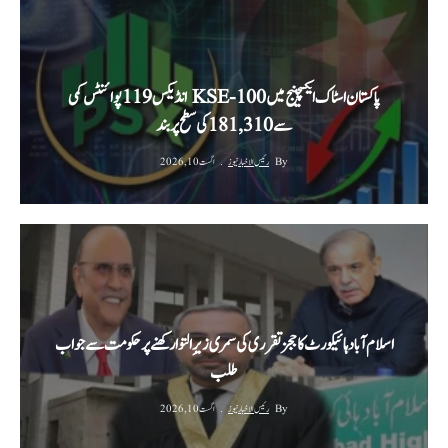
پاکستان اسٹاک ایکسچینج میں ‫KSE-100 انڈیکس 119 پوائنٹس کمی
سے 181,310 کی سطح پر بند‬
By
رئیس الاخبار نیوز
اگست 10, 2026
اسلام آباد ہائیکورٹ کا ججز تقرری کی سمری زیرِ التوا رکھنے پر حکومت سے جواب
طلب
By
رئیس الاخبار نیوز
اگست 10, 2026