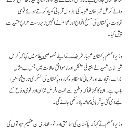
ساتھ منائی جا رہی ہے۔ کارگل جنگ کے ہیرو اور نشانِ حیدر حاصل کرنے
والے کرنل شیر خان شہید کی لازوال قربانی کو یاد کرتے ہوئے قومی
قیادت، پاکستان کی مسلح افواج اور عوام نے انہیں زبردست خراجِ عقیدت
پیش کیا۔
وزیراعظم پاکستان شہباز شریف نے اپنے خصوصی پیغام میں کہا کہ کرنل
شیر خان شہید نے انتہائی مشکل اور ناموافق حالات میں جس بے مثال
جرات، قیادت اور قربانی کا مظاہرہ کیا، وہ پاکستان کی عسکری تاریخ کا سنہرا
باب ہے۔ ان کا کہنا تھا کہ وطن سے محبت، فرض شناسی اور قومی دفاع کے
لیے دی گئی یہ قربانی ہمیشہ یاد رکھی جائے گی۔
وزیراعظم نے کہا کہ پاکستان کی سلامتی اور خودمختاری ان عظیم سپوتوں کی