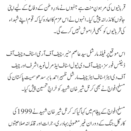
قربانیوں کی مرہونِ منت ہے جنہوں نے مادرِ وطن کے دفاع کے لیے اپنی
جانوں کا نذرانہ پیش کیا۔ انہوں نے اس عزم کا اعادہ کیا کہ قوم اپنے شہداء
کی قربانیوں کو کبھی فراموش نہیں کرے گی۔
اس موقع پر فیلڈ مارشل سید عاصم منیر، چیف آف آرمی اسٹاف و چیف آف
ڈیفنس فورسز، چیف آف دی نیول اسٹاف ایڈمرل نوید اشرف اور چیف
آف دی ایئر اسٹاف ایئر چیف مارشل ظہیر احمد بابر سدھو سمیت پاکستان کی
مسلح افواج نے بھی کرنل شیر خان شہید کو خراجِ تحسین پیش کیا۔
مسلح افواج کے پیغام میں کہا گیا کہ کرنل شیر خان شہید نے 1999 کی
کارگل جنگ کے دوران غیر معمولی بہادری، جرات اور قائدانہ صلاحیتوں