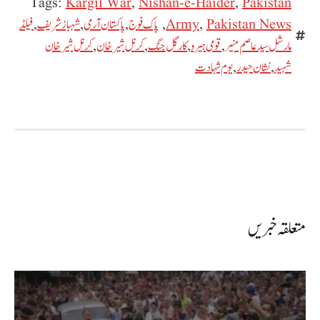
Tags:
Kargil War
,
Nishan-e-Haider
,
Pakistan
Pakistan News
,
Army
,
پاک فوج
,
پاکستان آرمی
,
شہباز شریف
,
فیلڈ
مارشل سید عاصم منیر
,
قومی ہیرو
,
کارگل جنگ
,
کرنل شیر خان
,
کرنل شیر خان
شہید
,
نشان حیدر
,
یوم شہادت
متعلقہ خبریں