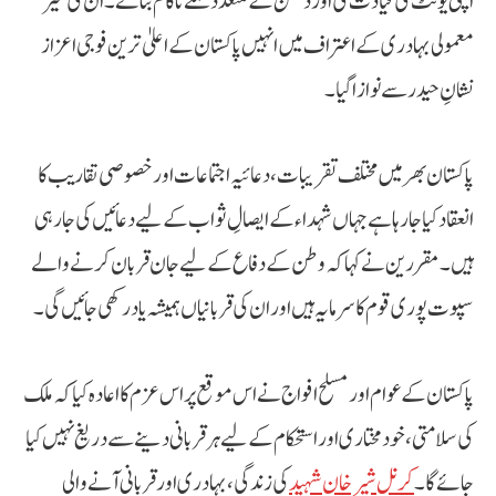
اپنی یونٹ کی قیادت کی اور دشمن کے متعدد حملے ناکام بنائے۔ ان کی غیر
معمولی بہادری کے اعتراف میں انہیں پاکستان کے اعلیٰ ترین فوجی اعزاز
نشانِ حیدر سے نوازا گیا۔
پاکستان بھر میں مختلف تقریبات، دعائیہ اجتماعات اور خصوصی تقاریب کا
انعقاد کیا جا رہا ہے جہاں شہداء کے ایصالِ ثواب کے لیے دعائیں کی جا رہی
ہیں۔ مقررین نے کہا کہ وطن کے دفاع کے لیے جان قربان کرنے والے
سپوت پوری قوم کا سرمایہ ہیں اور ان کی قربانیاں ہمیشہ یاد رکھی جائیں گی۔
پاکستان کے عوام اور مسلح افواج نے اس موقع پر اس عزم کا اعادہ کیا کہ ملک
کی سلامتی، خودمختاری اور استحکام کے لیے ہر قربانی دینے سے دریغ نہیں کیا
جائے گا۔
کرنل شیر خان شہید
کی زندگی، بہادری اور قربانی آنے والی