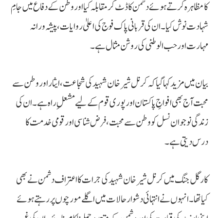
کا مظاہرہ کرتے ہوئے دشمن کا ڈٹ کر مقابلہ کیا اور وطن کے دفاع میں جامِ
شہادت نوش کیا۔ ان کی قربانی پاک فوج کی اعلیٰ روایات، پیشہ ورانہ
مہارت اور حب الوطنی کی روشن مثال ہے۔
بیان میں مزید کہا گیا کہ کرنل شیر خان شہید کی شجاعت، ایثار اور وطن سے
محبت آج بھی افواجِ پاکستان اور پوری قوم کے لیے مشعلِ راہ ہے۔ ان کی
زندگی نوجوان نسل کو وطن سے محبت، فرض شناسی اور قومی خدمت کا
درس دیتی ہے۔
کارگل جنگ میں کرنل شیر خان شہید کی جرات کا اعتراف دشمن نے بھی
کیا تھا۔ انہوں نے انتہائی دشوار حالات میں اگلے مورچوں پر رہتے ہوئے