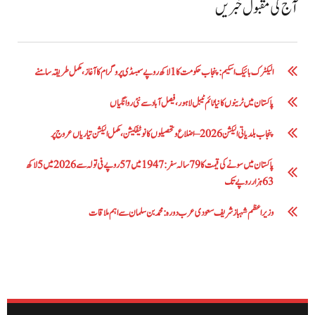
آج کی مقبول خبریں
الیکٹرک بائیک اسکیم: پنجاب حکومت کا1 لاکھ روپے سبسڈی پروگرام کا آغاز ،مکمل طریقہ سامنے
پاکستان میں ٹرینوں کا نیا ٹائم ٹیبل لاہور، فیصل آباد سے نئی روانگیاں
پنجاب بلدیاتی الیکشن 2026 – اضلاع و تحصیلوں کا نوٹیفکیشن، مکمل الیکشن تیاریاں عروج پر
پاکستان میں سونے کی قیمت کا 79 سالہ سفر: 1947 میں 57 روپے فی تولہ سے 2026 میں 5 لاکھ
63 ہزار روپے تک
وزیراعظم شہباز شریف سعودی عرب دورہ: محمد بن سلمان سے اہم ملاقات