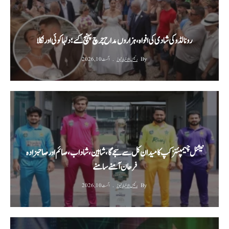
رونالڈو کی شادی کی افواہ، ہزاروں مداح چرچ پہنچ گئے؛ دلہا کوئی اور نکلا
By
رئیس الاخبار نیوز
اگست 10, 2026
نیشنل چیمپئنز کپ کا میدان کل سے سجے گا، شاہین، شاداب، صائم اور صاحبزادہ
فرحان آمنے سامنے
By
رئیس الاخبار نیوز
اگست 10, 2026