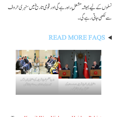
نسلوں کے لیے ہمیشہ مشعلِ راہ رہے گی اور قومی تاریخ میں سنہری حروف
سے لکھی جاتی رہے گی۔
READ MORE FAQS
وزیراعظم شہباز شریف کی استنبول میں ترک
استنبول میں شہباز شریف اور اردوان کی
کاروباری رہنماؤں سے اہم ملاقاتیں
مشترکہ پریس کانفرنس