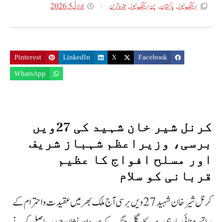
جولائی 5, 2026
بریکنگ نیوز
,
پاکستان
,
پن بریکنگ نیوز
,
تازه ترین
Pinterest
LinkedIn
X
Facebook
WhatsApp
کرنل شیر خان شہید کی 27ویں
برسی، وزیراعظم شہباز شریف
اور مسلح افواج کا عظیم
قربانی کو سلام
کرنل شیر خان شہید 27ویں برسی آج ملک بھر میں عقیدت و احترام کے