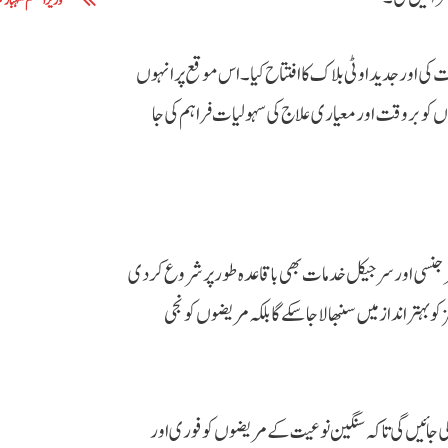
وزیراعظم شہباز 
 اور جدید او ٹی بلاک کا افتتاح کیا۔ اس موقع پر انہوں
 کو بروقت اور معیاری علاج کی سہولیات فراہم کی جا
جنسی اور سرجیکل خدمات بھی باقاعدہ طور پر شروع کر دی
ہتر انداز میں سنبھالا جا سکے گا بلکہ مریضوں کو نجی
لد آئی سی یو (ICU) سروسز بھی فعال کی جائیں گی تاکہ سنگین نوعیت کے مریضوں کو فوری اور