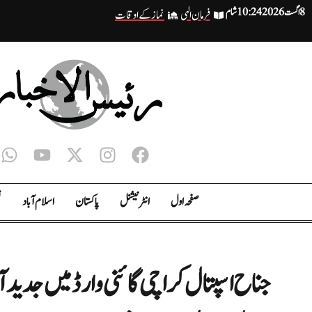
8 اگست 2026
10:24 شام
فرمان الہی
نماز کے اوقات
صفحہ اول
انٹر نیشنل
پاکستان
اسلام آباد
ت
جناح اسپتال کراچی گائنی وارڈ میں جدید آ