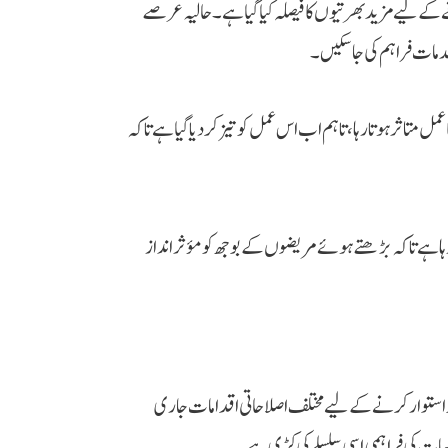
نے کے لیے مزید بھرتیوں کا فیصلہ کیا گیا ہے۔ حالیہ عرصے
خدمات فراہم کی جا سکیں۔
متاثر ہوتا رہا، تاہم اب اس عمل کو تیز کر دیا گیا ہے تاکہ
رہا ہے تاکہ بڑھتے ہوئے مریضوں کے بوجھ کو مؤثر انداز
استوار کرنے کے لیے مختلف اصلاحاتی اقدامات جاری
لیات کی فراہمی اسی سلسلے کی کڑی ہے۔