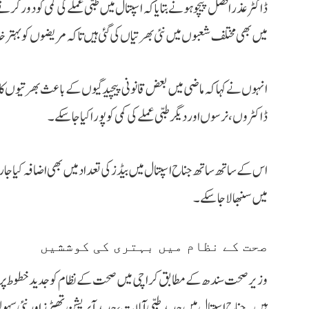
ڈاکٹر عذرا فضل پیچوہو نے بتایا کہ اسپتال میں طبی عملے کی کمی کو دور کر
میں بھی مختلف شعبوں میں نئی بھرتیاں کی گئی ہیں تاکہ مریضوں کو بہتر 
انہوں نے کہا کہ ماضی میں بعض قانونی پیچیدگیوں کے باعث بھرتیوں کا عمل 
ڈاکٹروں، نرسوں اور دیگر طبی عملے کی کمی کو پورا کیا جا سکے۔
اس کے ساتھ ساتھ جناح اسپتال میں بیڈز کی تعداد میں بھی اضافہ کیا جا 
میں سنبھالا جا سکے۔
صحت کے نظام میں بہتری کی کوششیں
وزیر صحت سندھ کے مطابق کراچی میں صحت کے نظام کو جدید خطوط پر 
ہیں۔ جناح اسپتال میں جدید طبی آلات، جدید آپریشن تھیٹرز اور نئی سہو