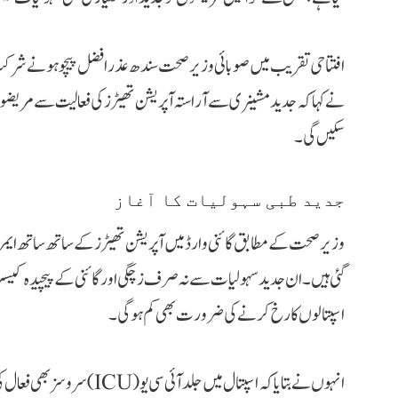
افتتاحی تقریب میں صوبائی وزیر صحت سندھ عذرا فضل پیچوہو نے شرکت کی
نے کہا کہ جدید مشینری سے آراستہ آپریشن تھیٹرز کی فعالیت سے مریضوں
سکیں گی۔
جدید طبی سہولیات کا آغاز
وزیر صحت کے مطابق گائنی وارڈ میں آپریشن تھیٹرز کے ساتھ ساتھ ایمر
گئی ہیں۔ ان جدید سہولیات سے نہ صرف زچگی اور گائنی کے پیچیدہ کیسز کو ب
اسپتالوں کا رخ کرنے کی ضرورت بھی کم ہوگی۔
انہوں نے بتایا کہ اسپتال میں ج