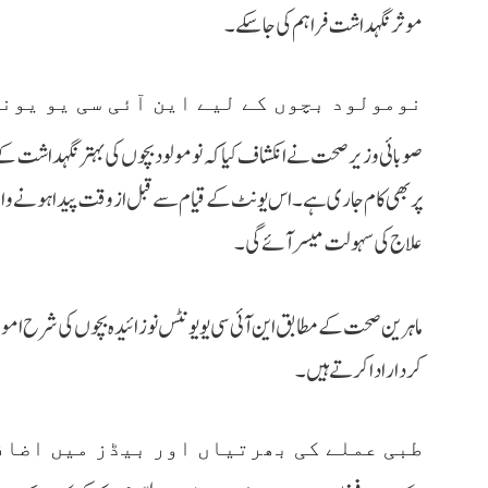
موثر نگہداشت فراہم کی جا سکے۔
نومولود بچوں کے لیے این آئی سی یو یون
پر بھی کام جاری ہے۔ اس یونٹ کے قیام سے قبل از وقت پیدا ہونے والے 
علاج کی سہولت میسر آئے گی۔
ماہرین صحت کے مطابق این آئی سی یو یونٹس نوزائیدہ بچوں کی شرح اموات
کردار ادا کرتے ہیں۔
طبی عملے کی بھرتیاں اور بیڈز میں اضاف