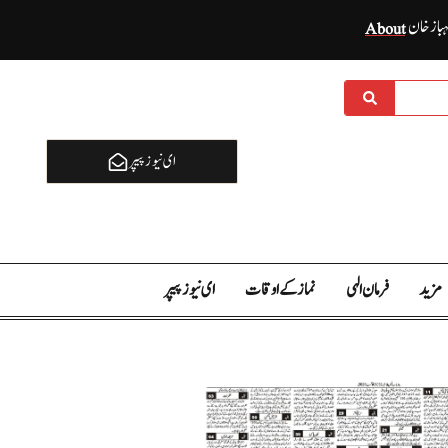
ہباز خان
About
ای نيوز پیپر
مزید
فرمان الہی
نماز کے اوقات
ای نيوز پیپر