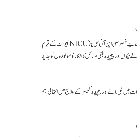
ٹ
صوبائی وزیر صحت نے انکشاف کیا کہ نومولود بچوں کی بہتر نگہداشت کے لیے خصوصی این آئی سی یو (NICU) یونٹ کے قیام
بچوں اور پیچیدہ طبی مسائل کا شکار نومولودوں کو جدید
 میں کمی لانے اور پیچیدہ کیسز کے علاج میں انتہائی اہم
ہ