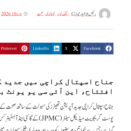
رئیس الاخبار نیوز
جون 10, 2026
بریکنگ نیوز
,
ٹیکنالوجی
,
صحت
Pinterest
LinkedIn
X
Facebook
جناح اسپتال کراچی میں جدید گ
افتتاح، این آئی سی یو یونٹ ب
جناح اسپتال کراچی جدید آپریشن تھیٹرز کی سہولت کے ساتھ صحت کے 
پوسٹ گریجویٹ میڈیکل سینٹر (JPMC) کے گ
گیا ہے، جس سے خواتین مریضوں کو جدید اور معیاری طبی سہولیات میس