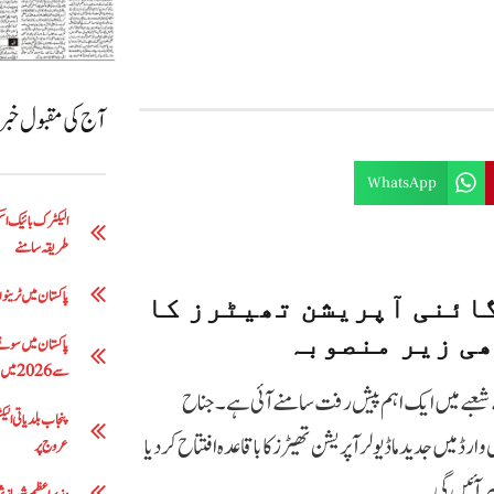
آج کی مقبول خب
WhatsApp
طریقہ سامنے
پاکستان میں ٹرینوں 
ائنی آپریشن تھیٹرز کا
ھی زیر منصوبہ
سے 2026 میں 5 لاکھ 63 ہزار روپے تک
شعبے میں ایک اہم پیش رفت سامنے آئی ہے۔ جناح
ائنی اینڈ آبسٹیٹرکس وارڈ میں جدید ماڈیولر آپریشن تھیٹرز کا باقاعدہ افتتاح کر دیا
عروج پر
ر آئیں گی۔