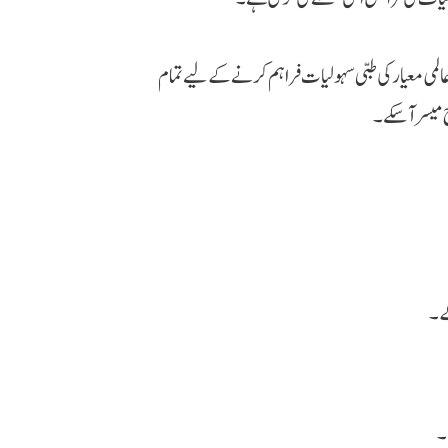
لمی معیار کی طبی سہولیات فراہم کرنے کے لیے تمام
 میسر آ سکے۔
گے۔
۔