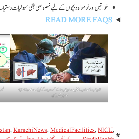
خواتین اور نومولود بچوں کے لیے خصوصی طبی سہولیات دستیا
READ MORE FAQS
چین میں سائنسدانوں نے پہلی بار انسان میں سؤر کے گردوں اور جگر کی بیک وقت پیوندکاری کا
کامیاب تجربہ کیا۔
stan
,
KarachiNews
,
MedicalFacilities
,
NICU
,