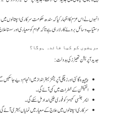
انہوں نے اس عزم کا اظہار کیا کہ سندھ حکومت سرکاری اسپتالوں میں عا
دستیاب وسائل بروئے کار لا رہی ہے تاکہ عوام کو معیاری اور سستا علاج
مریضوں کو کیا فائدہ ہوگا؟
جدید آپریشن تھیٹرز کی بدولت:
پیچیدہ گائنی اور زچگی آپریشنز بہتر انداز میں انجام دیے جا سکیں 
انفیکشن کے خطرات میں کمی آئے گی۔
ایمرجنسی کیسز کو فوری طبی امداد مل سکے گی۔
سرکاری اسپتالوں میں علاج کے معیار میں نمایاں بہتری آئے گی