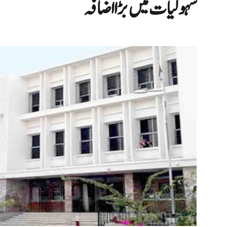
سہولیات میں بڑا اضافہ