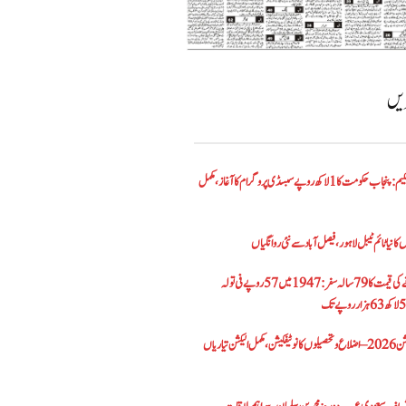
ریں
الیکٹرک بائیک اسکیم: پنجاب حکومت کا1 لاکھ روپے سبسڈی پروگرام کا آغاز ،مکمل
کا نیا ٹائم ٹیبل لاہور، فیصل آباد سے نئی روانگیاں
پاکستان میں سونے کی قیمت کا 79 سالہ سفر: 1947 میں 57 روپے فی تولہ
پنجاب بلدیاتی الیکشن 2026 – اضلاع و تحصیلوں کا نوٹیفکیشن، مکمل الیکشن تیاریاں