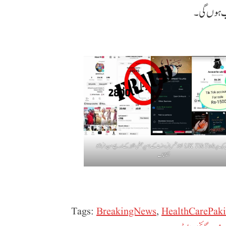
ب ہوں گی۔
فیس بک پر UK TikTok اکاؤنٹس فروخت کے نام پر جعلی پیجز کے ذریعے مبینہ فراڈ کا
انکشاف
Tags:
BreakingNews
,
HealthCarePaki